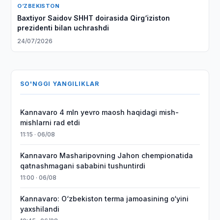
O‘ZBEKISTON
Baxtiyor Saidov SHHT doirasida Qirg‘iziston
prezidenti bilan uchrashdi
24/07/2026
SO'NGGI YANGILIKLAR
Kannavaro 4 mln yevro maosh haqidagi mish-
mishlarni rad etdi
11:15 · 06/08
Kannavaro Masharipovning Jahon chempionatida
qatnashmagani sababini tushuntirdi
11:00 · 06/08
Kannavaro: O‘zbekiston terma jamoasining o‘yini
yaxshilandi