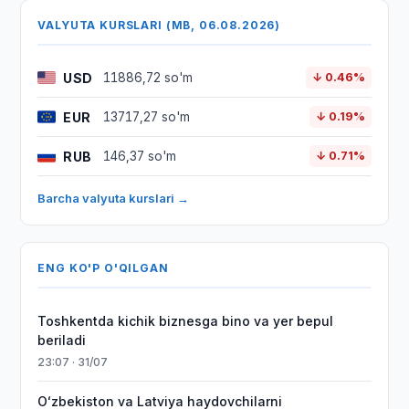
VALYUTA KURSLARI (MB, 06.08.2026)
USD
11886,72 so'm
↓ 0.46%
EUR
13717,27 so'm
↓ 0.19%
RUB
146,37 so'm
↓ 0.71%
Barcha valyuta kurslari →
ENG KO'P O'QILGAN
Toshkentda kichik biznesga bino va yer bepul
beriladi
23:07 · 31/07
Oʻzbekiston va Latviya haydovchilarni