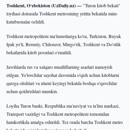
Toshkent, O‘zbekiston (UzDaily.uz) —
"Turon kitob bekati"
loyihasi doirasida Toshkent metrosining yettita bekatida mini-
kutubxonalar ochildi.
Toshkent metropoliteni ma'lumotlariga ko'ra, Turkiston, Buyuk
Ipak yo'li, Beruniy, Chilonzor, Mingo'rik, Toshkent va Do'stlik
bekatlarida kitob javonlari o'rnatildi.
Javohlarda rus va xalqaro mualliflarning asarlari namoyish
etilgan. Yo'lovchilar sayohat davomida o'qish uchun kitoblarni
qarzga olishlari va ularni keyingi bekatda boshqa o'quvchilar
uchun qoldirishlari mumkin.
Loyiha Turon banki, Respublika ma'naviyat va ta'lim markazi,
Transport vazirligi va Toshkent metropoliteni tomonidan
hamkorlikda amalga oshirildi. Tez orada barcha Toshkent metro