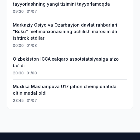
tayyorlashning yangi tizimini tayyorlamoqda
09:30 · 31/07
Markaziy Osiyo va Ozarbayjon davlat rahbarlari
“Boku” mehmonxonasining ochilish marosimida
ishtirok etdilar
00:00 · 01/08
O‘zbekiston ICCA xalqaro assotsiatsiyasiga aʼzo
bo‘ldi
20:38 · 01/08
Muxlisa Masharipova U17 jahon chempionatida
oltin medal oldi
23:45 · 31/07