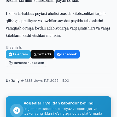
bekatlarida mini-kutubxonalar paydo bo'ladi.
Ushbu tashabbus poytaxt aholisi orasida kitobxonlikni targ'ib
qilishga qaratilgan: yo'lovchilar sayohat paytida telefonlarini
varaqlash o'rniga foydali adabiyotlarga vaqt ajratishlari va yangi
kitoblarni kashf etishlari mumkin.
Ulashish:
Telegram
Twitter/X
Facebook
Havolani nusxalash
UzDaily
·
👁 1338 views
·
11.11.2025 · 11:03
Voqealar rivojidan xabardor bo‘ling
Eng muhim xabarlar, eksklyuziv reportajlar va
tezkor yangiliklarni o‘zingizga qulay platformada