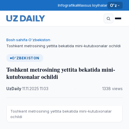
Infografika
Maxsus loyihalar
O'z
Bosh sahifa
O‘zbekiston
›
›
Toshkent metrosining yettita bekatida mini-kutubxonalar ochildi
O‘ZBEKISTON
Toshkent metrosining yettita bekatida mini-
kutubxonalar ochildi
UzDaily
·
11.11.2025
·
11:03
·
1338 views
Toshkent metrosining yettita bekatida mini-kutubxonalar
ochildi