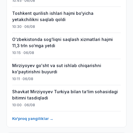
10:45 · 06/08
Toshkent qurilish ishlari hajmi bo‘yicha
yetakchilikni saqlab qoldi
10:30 · 06/08
O‘zbekistonda sog‘liqni saqlash xizmatlari hajmi
11,3 trln so‘mga yetdi
10:15 · 06/08
Mirziyoyev go'sht va sut ishlab chiqarishni
ko'paytirishni buyurdi
10:11 · 06/08
Shavkat Mirziyoyev Turkiya bilan taʼlim sohasidagi
bitimni tasdiqladi
10:00 · 06/08
Ko'proq yangiliklar →