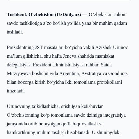
Toshkent, O‘zbekiston (UzDaily.uz) —
O‘zbekiston Jahon
savdo tashkilotiga aʼzo bo‘lish yo‘lida yana bir muhim qadam
tashladi.
Prezidentning JST masalalari bo‘yicha vakili Azizbek Urunov
maʼlum qilishicha, shu hafta Jeneva shahrida mamlakat
delegatsiyasi Prezident administratsiyasi rahbari Saida
Mirziyoyeva boshchiligida Argentina, Avstraliya va Gonduras
bilan bozorga kirish bo‘yicha ikki tomonlama protokollarni
imzoladi.
Urunovning taʼkidlashicha, erishilgan kelishuvlar
O‘zbekistonning ko‘p tomonlama savdo tizimiga integratsiya
jarayonida ortib borayotgan qo‘llab-quvvatlash va
hamkorlikning muhim tasdig‘i hisoblanadi. U shuningdek,