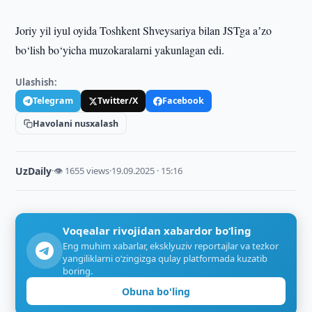
Joriy yil iyul oyida Toshkent Shveysariya bilan JSTga aʼzo
bo‘lish bo‘yicha muzokaralarni yakunlagan edi.
Ulashish:
Telegram
Twitter/X
Facebook
Havolani nusxalash
UzDaily
·
👁 1655 views
·
19.09.2025 · 15:16
Voqealar rivojidan xabardor bo‘ling
Eng muhim xabarlar, eksklyuziv reportajlar va tezkor
yangiliklarni o‘zingizga qulay platformada kuzatib
boring.
Obuna bo'ling