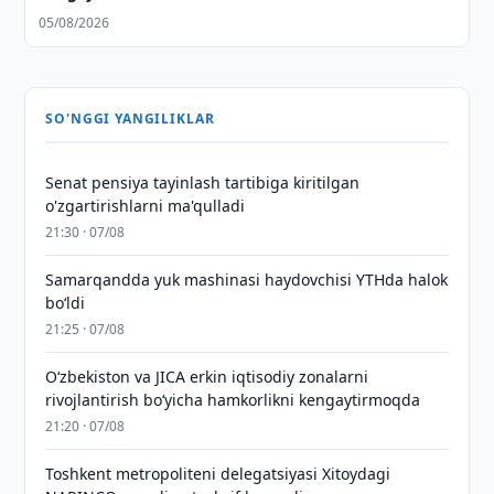
05/08/2026
SO'NGGI YANGILIKLAR
Senat pensiya tayinlash tartibiga kiritilgan
o'zgartirishlarni ma'qulladi
21:30 · 07/08
Samarqandda yuk mashinasi haydovchisi YTHda halok
bo‘ldi
21:25 · 07/08
Oʻzbekiston va JICA erkin iqtisodiy zonalarni
rivojlantirish boʻyicha hamkorlikni kengaytirmoqda
21:20 · 07/08
Toshkent metropoliteni delegatsiyasi Xitoydagi