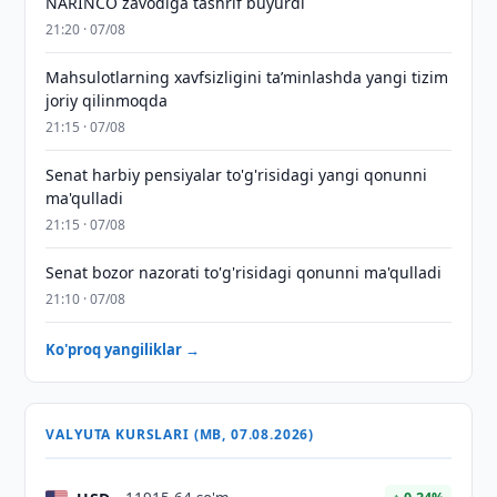
NARINCO zavodiga tashrif buyurdi
21:20 · 07/08
Mahsulotlarning xavfsizligini taʼminlashda yangi tizim
joriy qilinmoqda
21:15 · 07/08
Senat harbiy pensiyalar to'g'risidagi yangi qonunni
ma'qulladi
21:15 · 07/08
Senat bozor nazorati to'g'risidagi qonunni ma'qulladi
21:10 · 07/08
Ko'proq yangiliklar →
VALYUTA KURSLARI (MB, 07.08.2026)