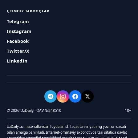
IJTIMOIY TARMOQLAR
Telegram
Instagram
Facebook
Twitter/X
LinkedIn
© 2026 UzDaily · OAV №248510
18+
UzDaily.uz materiallaridan foydalanish faqat tahririyatning yozma ruxsati
bilan amalga oshiriladi. Internet-ommaviy axborot vositasi sifatida davlat