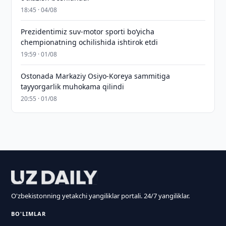
18:45 · 04/08
Prezidentimiz suv-motor sporti bo‘yicha
chempionatning ochilishida ishtirok etdi
19:59 · 01/08
Ostonada Markaziy Osiyo-Koreya sammitiga
tayyorgarlik muhokama qilindi
20:55 · 01/08
O'zbekistonning yetakchi yangiliklar portali. 24/7 yangiliklar.
BO'LIMLAR