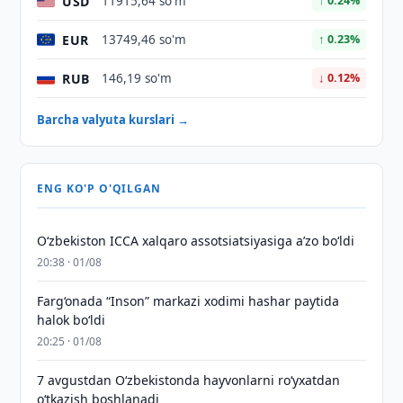
USD
11915,64 so'm
↑ 0.24%
EUR
13749,46 so'm
↑ 0.23%
RUB
146,19 so'm
↓ 0.12%
Barcha valyuta kurslari →
ENG KO'P O'QILGAN
O‘zbekiston ICCA xalqaro assotsiatsiyasiga aʼzo bo‘ldi
20:38 · 01/08
Farg‘onada “Inson” markazi xodimi hashar paytida
halok bo‘ldi
20:25 · 01/08
7 avgustdan O‘zbekistonda hayvonlarni ro‘yxatdan
o‘tkazish boshlanadi