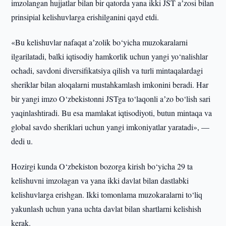
imzolangan hujjatlar bilan bir qatorda yana ikki JST aʼzosi bilan
prinsipial kelishuvlarga erishilganini qayd etdi.
«Bu kelishuvlar nafaqat aʼzolik bo‘yicha muzokaralarni
ilgarilatadi, balki iqtisodiy hamkorlik uchun yangi yo‘nalishlar
ochadi, savdoni diversifikatsiya qilish va turli mintaqalardagi
sheriklar bilan aloqalarni mustahkamlash imkonini beradi. Har
bir yangi imzo O‘zbekistonni JSTga to‘laqonli aʼzo bo‘lish sari
yaqinlashtiradi. Bu esa mamlakat iqtisodiyoti, butun mintaqa va
global savdo sheriklari uchun yangi imkoniyatlar yaratadi», —
dedi u.
Hozirgi kunda O‘zbekiston bozorga kirish bo‘yicha 29 ta
kelishuvni imzolagan va yana ikki davlat bilan dastlabki
kelishuvlarga erishgan. Ikki tomonlama muzokaralarni to‘liq
yakunlash uchun yana uchta davlat bilan shartlarni kelishish
kerak.