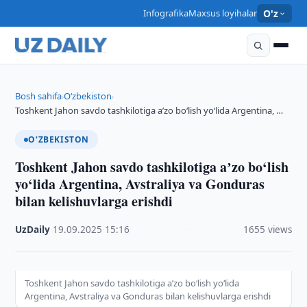
Infografika
Maxsus loyihalar
O'z
Bosh sahifa
O‘zbekiston
›
›
Toshkent Jahon savdo tashkilotiga aʼzo bo‘lish yo‘lida Argentina, …
O‘ZBEKISTON
Toshkent Jahon savdo tashkilotiga aʼzo bo‘lish
yo‘lida Argentina, Avstraliya va Gonduras
bilan kelishuvlarga erishdi
UzDaily
·
19.09.2025
·
15:16
·
1655 views
Toshkent Jahon savdo tashkilotiga aʼzo bo‘lish yo‘lida
Argentina, Avstraliya va Gonduras bilan kelishuvlarga erishdi