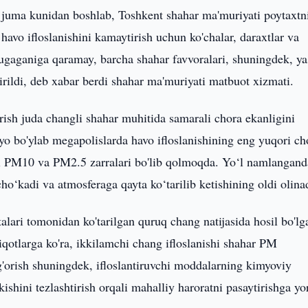
 juma kunidan boshlab, Toshkent shahar ma'muriyati poytaxtn
avo ifloslanishini kamaytirish uchun ko'chalar, daraxtlar va
tugaganiga qaramay, barcha shahar favvoralari, shuningdek, ya
irildi, deb xabar berdi shahar ma'muriyati matbuot xizmati.
rish juda changli shahar muhitida samarali chora ekanligini
nyo bo'ylab megapolislarda havo ifloslanishining eng yuqori ch
ari PM10 va PM2.5 zarralari bo'lib qolmoqda. Yo‘l namlangand
ho‘kadi va atmosferaga qayta ko‘tarilib ketishining oldi olina
talari tomonidan ko'tarilgan quruq chang natijasida hosil bo'lg
qotlarga ko'ra, ikkilamchi chang ifloslanishi shahar PM
'orish shuningdek, ifloslantiruvchi moddalarning kimyoviy
'kishini tezlashtirish orqali mahalliy haroratni pasaytirishga y