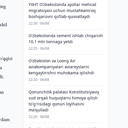
YXHT O‘zbekistonda ayollar mehnat
ing
migratsiyasi uchun mustahkamroq
boshqaruvni qo‘llab-quvvatlaydi
shil
22:30 · 06/08
O‘zbekistonda sement ishlab chiqarish
10,1 mln tonnaga yetdi
22:25 · 06/08
o'qqisi
Oʻzbekiston va Loong Air
a
aviakompaniyalari aviareyslarni
kengaytirishni muhokama qilishdi
di.
22:20 · 06/08
an
Qonunchilik palatasi Konstitutsiyaviy
sud orqali huquqlarni himoya qilish
to'g'risidagi qonun loyihasini
ma'qulladi
22:20 · 06/08
ordam