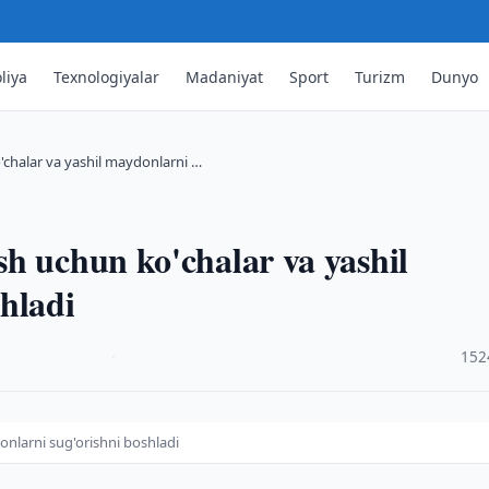
liya
Texnologiyalar
Madaniyat
Sport
Turizm
Dunyo
chalar va yashil maydonlarni …
h uchun ko'chalar va yashil
hladi
·
152
nlarni sug'orishni boshladi