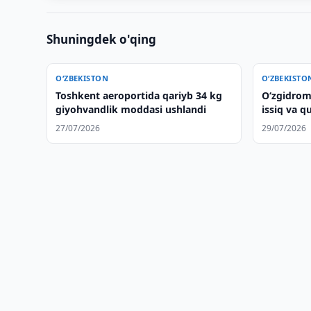
Shuningdek o'qing
O‘ZBEKISTON
O‘ZBEKISTO
Toshkent aeroportida qariyb 34 kg
O‘zgidrom
giyohvandlik moddasi ushlandi
issiq va q
qildi
27/07/2026
29/07/2026