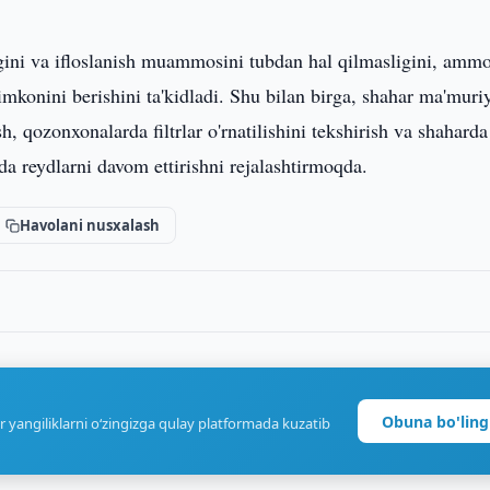
gini va ifloslanish muammosini tubdan hal qilmasligini, ammo
imkonini berishini ta'kidladi. Shu bilan birga, shahar ma'muriy
, qozonxonalarda filtrlar o'rnatilishini tekshirish va shaharda
a reydlarni davom ettirishni rejalashtirmoqda.
Havolani nusxalash
Obuna bo'ling
r yangiliklarni o‘zingizga qulay platformada kuzatib