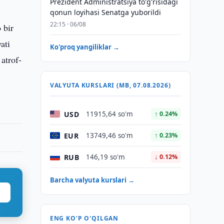
Prezident Administratsiya to'g'risidagi
qonun loyihasi Senatga yuborildi
22:15 · 06/08
 bir
ati
Ko'proq yangiliklar →
 atrof-
VALYUTA KURSLARI (MB, 07.08.2026)
USD
11915,64 so'm
↑ 0.24%
EUR
13749,46 so'm
↑ 0.23%
RUB
146,19 so'm
↓ 0.12%
Barcha valyuta kurslari →
ENG KO'P O'QILGAN