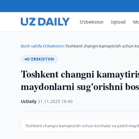
O‘zbekiston
Iqtisod
Mo
Bosh sahifa
O‘zbekiston
Toshkent changni kamaytirish uchun ko'
›
›
O‘ZBEKISTON
Toshkent changni kamaytiris
maydonlarni sug'orishni bos
UzDaily
·
21.11.2025
·
16:40
Toshkent changni kamaytirish uchun ko'chalar va yashil maydo