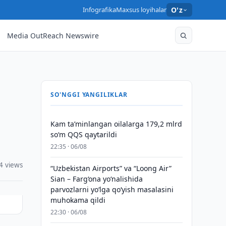
Infografika
Maxsus loyihalar
O'z
Media OutReach Newswire
SO'NGGI YANGILIKLAR
Kam taʼminlangan oilalarga 179,2 mlrd
so‘m QQS qaytarildi
22:35 · 06/08
4 views
“Uzbekistan Airports” va “Loong Air”
Sian – Farg‘ona yo‘nalishida
parvozlarni yo‘lga qo‘yish masalasini
muhokama qildi
22:30 · 06/08