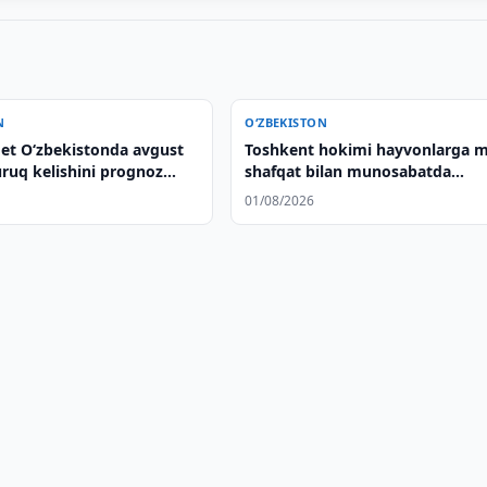
N
O‘ZBEKISTON
et O‘zbekistonda avgust
Toshkent hokimi hayvonlarga m
uruq kelishini prognoz
shafqat bilan munosabatda
bo‘lishga chaqirdi
01/08/2026