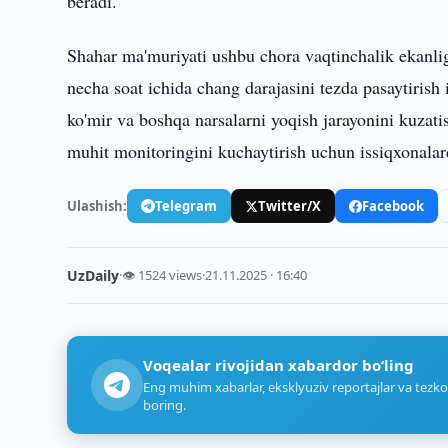
beradi.
Shahar ma'muriyati ushbu chora vaqtinchalik ekanli
necha soat ichida chang darajasini tezda pasaytirish 
ko'mir va boshqa narsalarni yoqish jarayonini kuzatish
muhit monitoringini kuchaytirish uchun issiqxonalard
Ulashish:
Telegram
Twitter/X
Facebook
UzDaily
·
👁 1524 views
·
21.11.2025 · 16:40
Voqealar rivojidan xabardor bo‘ling
Eng muhim xabarlar, eksklyuziv reportajlar va tezko
boring.