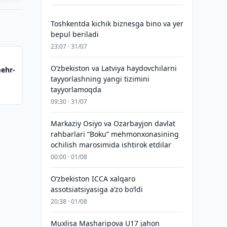
Toshkentda kichik biznesga bino va yer
bepul beriladi
23:07 · 31/07
Oʻzbekiston va Latviya haydovchilarni
ehr-
tayyorlashning yangi tizimini
tayyorlamoqda
09:30 · 31/07
Markaziy Osiyo va Ozarbayjon davlat
rahbarlari “Boku” mehmonxonasining
ochilish marosimida ishtirok etdilar
00:00 · 01/08
O‘zbekiston ICCA xalqaro
assotsiatsiyasiga aʼzo bo‘ldi
20:38 · 01/08
Muxlisa Masharipova U17 jahon