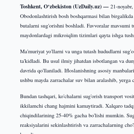
Toshkent, O‘zbekiston (UzDaily.uz) —
21-noyabr,
Obodonlashtirish bosh boshqarmasi bilan birgalikda h
butalarni sug'orishni boshladi. Favvoralar mavsumi 
maydonlardagi mikroiqlim tizimlari qayta ishga tush
Ma'muriyat yo'llarni va unga tutash hududlarni sug'o
ta'kidladi. Bu usul ilmiy jihatdan isbotlangan va du
davrida qo'llaniladi. Ifloslanishning asosiy manbal
ushbu mayda zarrachalar suv bilan aralashib, yerga c
Bundan tashqari, ko'chalarni sug'orish transport vosi
ikkilamchi chang hajmini kamaytiradi. Xalqaro tadqi
chiqindilarining 25-40% gacha bo'lishi mumkin. Sug
reaksiyalarini sekinlashtirish va zarrachalarning cho