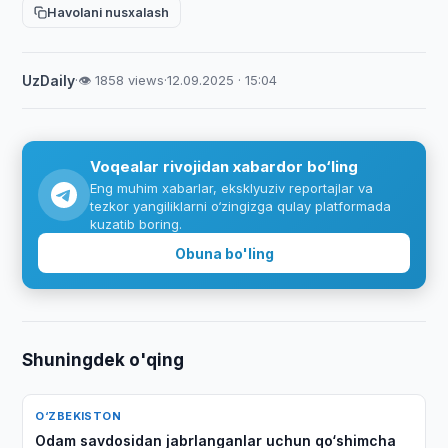
Havolani nusxalash
UzDaily
·
👁 1858 views
·
12.09.2025 · 15:04
Voqealar rivojidan xabardor bo‘ling
Eng muhim xabarlar, eksklyuziv reportajlar va
tezkor yangiliklarni o‘zingizga qulay platformada
kuzatib boring.
Obuna bo'ling
Shuningdek o'qing
O‘ZBEKISTON
Odam savdosidan jabrlanganlar uchun qo‘shimcha