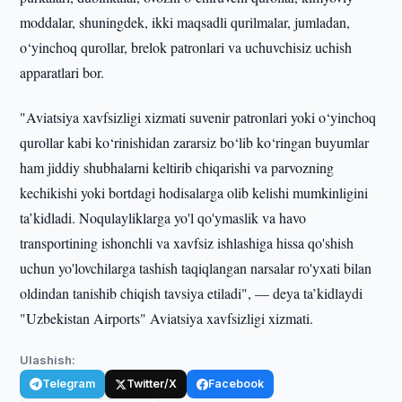
moddalar, shuningdek, ikki maqsadli qurilmalar, jumladan,
o‘yinchoq qurollar, brelok patronlari va uchuvchisiz uchish
apparatlari bor.
"Aviatsiya xavfsizligi xizmati suvenir patronlari yoki o‘yinchoq
qurollar kabi ko‘rinishidan zararsiz bo‘lib ko‘ringan buyumlar
ham jiddiy shubhalarni keltirib chiqarishi va parvozning
kechikishi yoki bortdagi hodisalarga olib kelishi mumkinligini
ta’kidladi. Noqulayliklarga yo'l qo'ymaslik va havo
transportining ishonchli va xavfsiz ishlashiga hissa qo'shish
uchun yo'lovchilarga tashish taqiqlangan narsalar ro'yxati bilan
oldindan tanishib chiqish tavsiya etiladi", — deya ta’kidlaydi
"Uzbekistan Airports" Aviatsiya xavfsizligi xizmati.
Ulashish:
Telegram
Twitter/X
Facebook