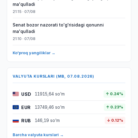
ma'qulladi
21:15 · 07/08
Senat bozor nazorati to'g'risidagi qonunni
ma'qulladi
21:10 · 07/08
Ko'proq yangiliklar →
VALYUTA KURSLARI (MB, 07.08.2026)
USD
11915,64 so'm
↑ 0.24%
EUR
13749,46 so'm
↑ 0.23%
RUB
146,19 so'm
↓ 0.12%
Barcha valyuta kurslari →