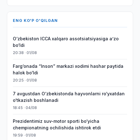
ENG KO'P O'QILGAN
O‘zbekiston ICCA xalqaro assotsiatsiyasiga aʼzo
bo‘ldi
20:38 · 01/08
Farg‘onada “Inson” markazi xodimi hashar paytida
halok bo‘ldi
20:25 · 01/08
7 avgustdan O‘zbekistonda hayvonlarni ro‘yxatdan
o‘tkazish boshlanadi
18:45 · 04/08
Prezidentimiz suv-motor sporti bo‘yicha
chempionatning ochilishida ishtirok etdi
19:59 · 01/08