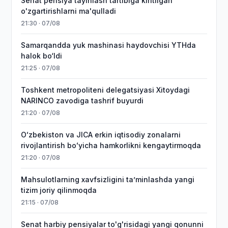
Senat pensiya tayinlash tartibiga kiritilgan
o'zgartirishlarni ma'qulladi
21:30 · 07/08
Samarqandda yuk mashinasi haydovchisi YTHda
halok bo‘ldi
21:25 · 07/08
Toshkent metropoliteni delegatsiyasi Xitoydagi
NARINCO zavodiga tashrif buyurdi
21:20 · 07/08
Oʻzbekiston va JICA erkin iqtisodiy zonalarni
rivojlantirish boʻyicha hamkorlikni kengaytirmoqda
21:20 · 07/08
Mahsulotlarning xavfsizligini taʼminlashda yangi
tizim joriy qilinmoqda
21:15 · 07/08
Senat harbiy pensiyalar to'g'risidagi yangi qonunni