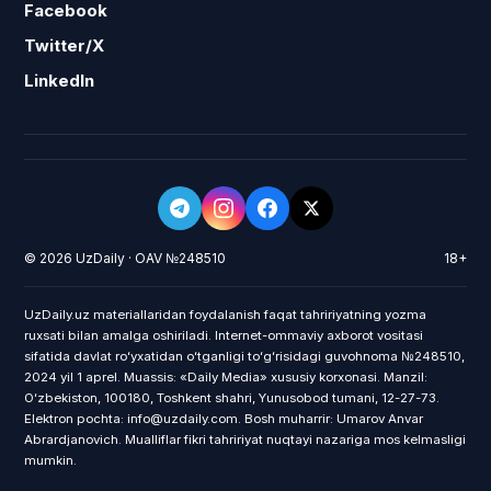
Facebook
Twitter/X
LinkedIn
© 2026 UzDaily · OAV №248510
18+
UzDaily.uz materiallaridan foydalanish faqat tahririyatning yozma
ruxsati bilan amalga oshiriladi. Internet-ommaviy axborot vositasi
sifatida davlat roʻyxatidan oʻtganligi toʻgʻrisidagi guvohnoma №248510,
2024 yil 1 aprel. Muassis: «Daily Media» xususiy korxonasi. Manzil:
Oʻzbekiston, 100180, Toshkent shahri, Yunusobod tumani, 12-27-73.
Elektron pochta: info@uzdaily.com. Bosh muharrir: Umarov Anvar
Abrardjanovich. Mualliflar fikri tahririyat nuqtayi nazariga mos kelmasligi
mumkin.