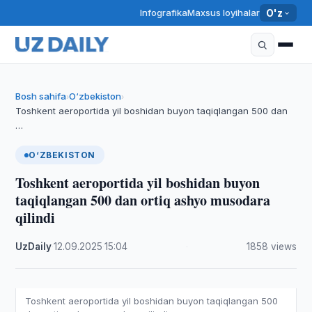
Infografika
Maxsus loyihalar
O'z
Bosh sahifa
O‘zbekiston
›
›
Toshkent aeroportida yil boshidan buyon taqiqlangan 500 dan
…
O‘ZBEKISTON
Toshkent aeroportida yil boshidan buyon
taqiqlangan 500 dan ortiq ashyo musodara
qilindi
UzDaily
·
12.09.2025
·
15:04
·
1858 views
Toshkent aeroportida yil boshidan buyon taqiqlangan 500