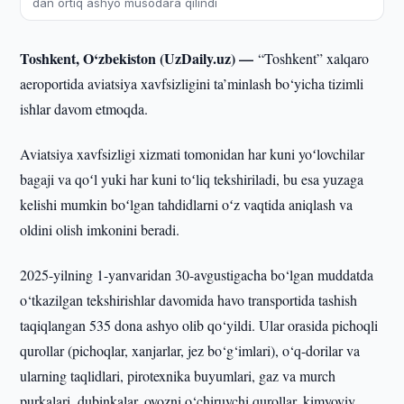
dan ortiq ashyo musodara qilindi
Toshkent, O‘zbekiston (UzDaily.uz) —
“Toshkent” xalqaro
aeroportida aviatsiya xavfsizligini ta’minlash bo‘yicha tizimli
ishlar davom etmoqda.
Aviatsiya xavfsizligi xizmati tomonidan har kuni yoʻlovchilar
bagaji va qoʻl yuki har kuni toʻliq tekshiriladi, bu esa yuzaga
kelishi mumkin boʻlgan tahdidlarni oʻz vaqtida aniqlash va
oldini olish imkonini beradi.
2025-yilning 1-yanvaridan 30-avgustigacha bo‘lgan muddatda
o‘tkazilgan tekshirishlar davomida havo transportida tashish
taqiqlangan 535 dona ashyo olib qo‘yildi. Ular orasida pichoqli
qurollar (pichoqlar, xanjarlar, jez bo‘g‘imlari), o‘q-dorilar va
ularning taqlidlari, pirotexnika buyumlari, gaz va murch
purkalari, dubinkalar, ovozni o‘chiruvchi qurollar, kimyoviy