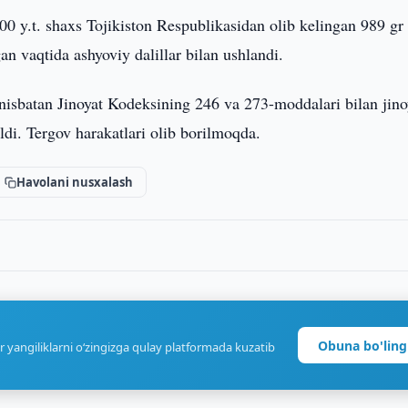
00 y.t. shaxs Tojikiston Respublikasidan olib kelingan 989 gr
 vaqtida ashyoviy dalillar bilan ushlandi.
nisbatan Jinoyat Kodeksining 246 va 273-moddalari bilan jino
ildi. Tergov harakatlari olib borilmoqda.
Havolani nusxalash
Obuna bo'ling
r yangiliklarni o‘zingizga qulay platformada kuzatib