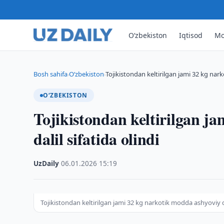
O‘zbekiston
Iqtisod
Mo
Bosh sahifa
O‘zbekiston
Tojikistondan keltirilgan jami 32 kg na
›
›
O‘ZBEKISTON
Tojikistondan keltirilgan j
dalil sifatida olindi
UzDaily
·
06.01.2026
·
15:19
Tojikistondan keltirilgan jami 32 kg narkotik modda ashyoviy dal