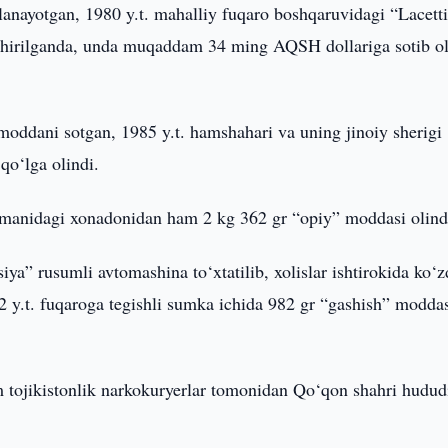
anayotgan, 1980 y.t. mahalliy fuqaro boshqaruvidagi “Lacett
 kechirilganda, unda muqaddam 34 ming AQSH dollariga sotib o
 moddani sotgan, 1985 y.t. hamshahari va uning jinoiy sherigi
qo‘lga olindi.
tumanidagi xonadonidan ham 2 kg 362 gr “opiy” moddasi olind
ya” rusumli avtomashina to‘xtatilib, xolislar ishtirokida ko‘
92 y.t. fuqaroga tegishli sumka ichida 982 gr “gashish” modda
 tojikistonlik narkokuryerlar tomonidan Qo‘qon shahri hudud