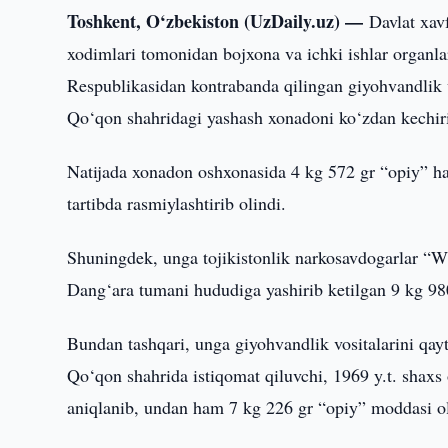
Toshkent, O‘zbekiston (UzDaily.uz) —
Davlat xav
xodimlari tomonidan bojxona va ichki ishlar organlar
Respublikasidan kontrabanda qilingan giyohvandlik v
Qo‘qon shahridagi yashash xonadoni ko‘zdan kechiri
Natijada xonadon oshxonasida 4 kg 572 gr “opiy” ha
tartibda rasmiylashtirib olindi.
Shuningdek, unga tojikistonlik narkosavdogarlar 
Dang‘ara tumani hududiga yashirib ketilgan 9 kg 98
Bundan tashqari, unga giyohvandlik vositalarini qayt
Qo‘qon shahrida istiqomat qiluvchi, 1969 y.t. shaxs 
aniqlanib, undan ham 7 kg 226 gr “opiy” moddasi ol