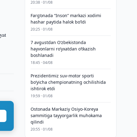
20:38 · 01/08
Farg‘onada “Inson” markazi xodimi
hashar paytida halok bo‘ldi
20:25 · 01/08
yat
7 avgustdan O‘zbekistonda
hayvonlarni ro‘yxatdan o‘tkazish
boshlanadi
18:45 · 04/08
Prezidentimiz suv-motor sporti
bo‘yicha chempionatning ochilishida
ishtirok etdi
19:59 · 01/08
Ostonada Markaziy Osiyo-Koreya
sammitiga tayyorgarlik muhokama
qilindi
20:55 · 01/08