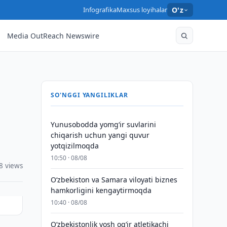
Infografika
Maxsus loyihalar
O'z
Media OutReach Newswire
SO'NGGI YANGILIKLAR
y
Yunusobodda yomg‘ir suvlarini
chiqarish uchun yangi quvur
yotqizilmoqda
10:50 · 08/08
8 views
Oʻzbekiston va Samara viloyati biznes
hamkorligini kengaytirmoqda
10:40 · 08/08
O‘zbekistonlik yosh og‘ir atletikachi