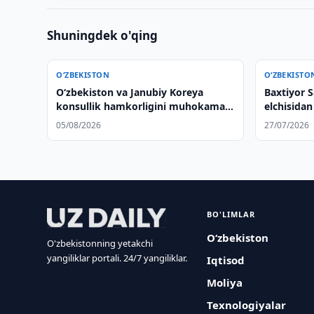
Shuningdek o'qing
O‘ZBEKISTON
O‘ZBEKISTO
Oʻzbekiston va Janubiy Koreya
Baxtiyor 
konsullik hamkorligini muhokama
elchisidan
qilishdi
qildi
05/08/2026
27/07/2026
BO'LIMLAR
O‘zbekiston
O'zbekistonning yetakchi
yangiliklar portali. 24/7 yangiliklar.
Iqtisod
Moliya
Texnologiyalar