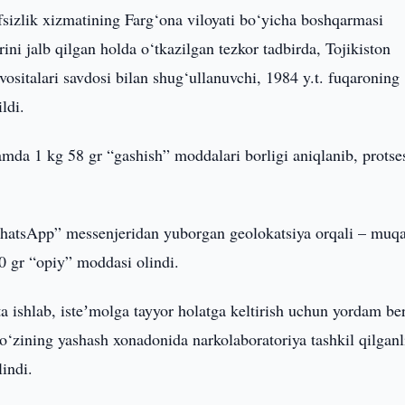
fsizlik xizmatining Farg‘ona viloyati bo‘yicha boshqarmasi
ini jalb qilgan holda o‘tkazilgan tezkor tadbirda, Tojikiston
ositalari savdosi bilan shug‘ullanuvchi, 1984 y.t. fuqaroning
ldi.
mda 1 kg 58 gr “gashish” moddalari borligi aniqlanib, protse
“WhatsApp” messenjeridan yuborgan geolokatsiya orqali – mu
0 gr “opiy” moddasi olindi.
a ishlab, isteʼmolga tayyor holatga keltirish uchun yordam be
o‘zining yashash xonadonida narkolaboratoriya tashkil qilganl
indi.