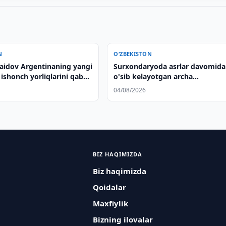
N
O‘ZBEKISTON
Saidov Argentinaning yangi
Surxondaryoda asrlar davomida
 ishonch yorliqlarini qabul
o'sib kelayotgan archa
daraxtlarining kesilishi bo'yicha
04/08/2026
tergov olib borilmoqda
BIZ HAQIMIZDA
Biz haqimizda
Qoidalar
Maxfiylik
Bizning ilovalar