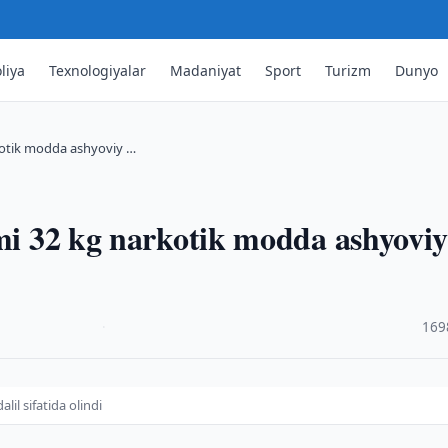
liya
Texnologiyalar
Madaniyat
Sport
Turizm
Dunyo
rkotik modda ashyoviy …
ami 32 kg narkotik modda ashyovi
·
169
il sifatida olindi