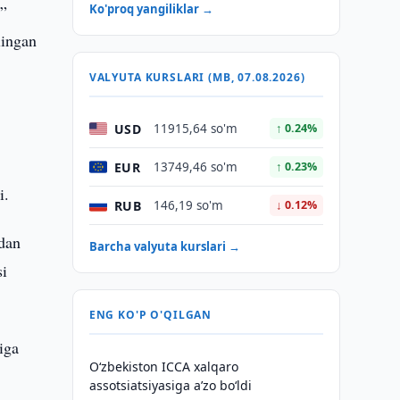
i”
Ko'proq yangiliklar →
lingan
VALYUTA KURSLARI (MB, 07.08.2026)
USD
11915,64 so'm
↑ 0.24%
EUR
13749,46 so'm
↑ 0.23%
i.
RUB
146,19 so'm
↓ 0.12%
zdan
Barcha valyuta kurslari →
si
ENG KO'P O'QILGAN
iga
O‘zbekiston ICCA xalqaro
assotsiatsiyasiga aʼzo bo‘ldi