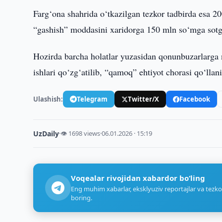
Farg‘ona shahrida o‘tkazilgan tezkor tadbirda esa 20
“gashish” moddasini xaridorga 150 mln so‘mga sotgan
Hozirda barcha holatlar yuzasidan qonunbuzarlarga 
ishlari qo‘zg‘atilib, “qamoq” ehtiyot chorasi qo‘llan
Ulashish:
Telegram
Twitter/X
Facebook
UzDaily
·
👁 1698 views
·
06.01.2026 · 15:19
Voqealar rivojidan xabardor bo‘ling
Eng muhim xabarlar, eksklyuziv reportajlar va tezko
boring.