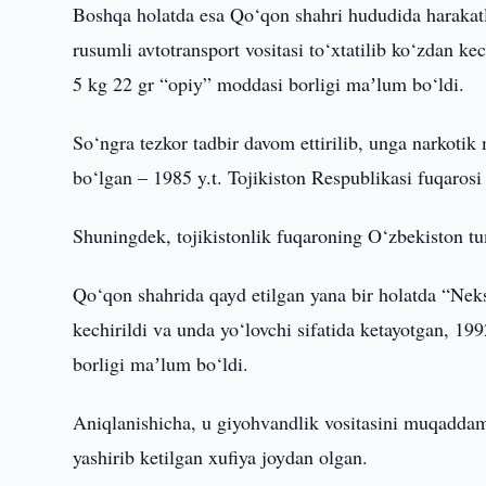
Boshqa holatda esa Qo‘qon shahri hududida harakatl
rusumli avtotransport vositasi to‘xtatilib ko‘zdan
5 kg 22 gr “opiy” moddasi borligi maʼlum bo‘ldi.
So‘ngra tezkor tadbir davom ettirilib, unga narkotik
bo‘lgan – 1985 y.t. Tojikiston Respublikasi fuqarosi 
Shuningdek, tojikistonlik fuqaroning O‘zbekiston 
Qo‘qon shahrida qayd etilgan yana bir holatda “Neksi
kechirildi va unda yo‘lovchi sifatida ketayotgan, 19
borligi maʼlum bo‘ldi.
Aniqlanishicha, u giyohvandlik vositasini muqaddam
yashirib ketilgan xufiya joydan olgan.