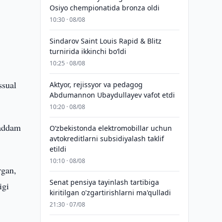
Osiyo chempionatida bronza oldi
10:30 · 08/08
Sindarov Saint Louis Rapid & Blitz
turnirida ikkinchi bo‘ldi
10:25 · 08/08
ssual
Aktyor, rejissyor va pedagog
Abdumannon Ubaydullayev vafot etdi
10:20 · 08/08
qaddam
O‘zbekistonda elektromobillar uchun
avtokreditlarni subsidiyalash taklif
etildi
10:10 · 08/08
rgan,
Senat pensiya tayinlash tartibiga
igi
kiritilgan o'zgartirishlarni ma'qulladi
21:30 · 07/08