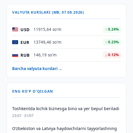
VALYUTA KURSLARI (MB, 07.08.2026)
USD
11915,64 so'm
↑ 0.24%
EUR
13749,46 so'm
↑ 0.23%
RUB
146,19 so'm
↓ 0.12%
Barcha valyuta kurslari →
ENG KO'P O'QILGAN
Toshkentda kichik biznesga bino va yer bepul beriladi
23:07 · 31/07
Oʻzbekiston va Latviya haydovchilarni tayyorlashning