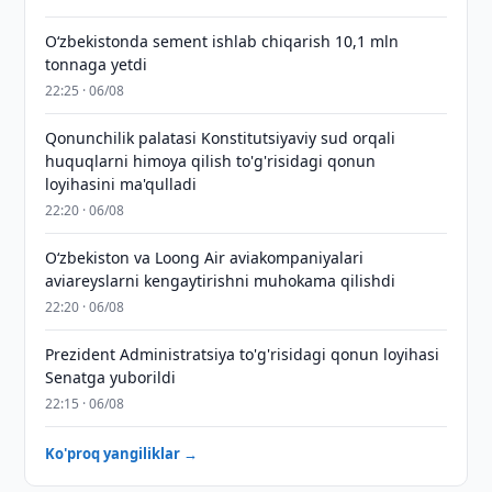
O‘zbekistonda sement ishlab chiqarish 10,1 mln
tonnaga yetdi
22:25 · 06/08
Qonunchilik palatasi Konstitutsiyaviy sud orqali
huquqlarni himoya qilish to'g'risidagi qonun
loyihasini ma'qulladi
22:20 · 06/08
Oʻzbekiston va Loong Air aviakompaniyalari
aviareyslarni kengaytirishni muhokama qilishdi
22:20 · 06/08
Prezident Administratsiya to'g'risidagi qonun loyihasi
Senatga yuborildi
22:15 · 06/08
Ko'proq yangiliklar →