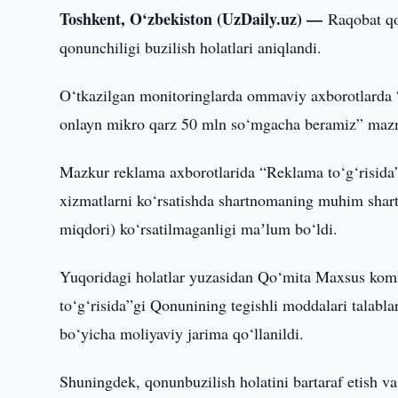
Toshkent, O‘zbekiston (UzDaily.uz) —
Raqobat qo
qonunchiligi buzilish holatlari aniqlandi.
O‘tkazilgan monitoringlarda ommaviy axborotla
onlayn mikro qarz 50 mln so‘mgacha beramiz” mazmu
Mazkur reklama axborotlarida “Reklama to‘g‘risida
xizmatlarni ko‘rsatishda shartnomaning muhim shartl
miqdori) ko‘rsatilmaganligi maʼlum bo‘ldi.
Yuqoridagi holatlar yuzasidan Qo‘mita Maxsus k
to‘g‘risida”gi Qonunining tegishli moddalari talablar
bo‘yicha moliyaviy jarima qo‘llanildi.
Shuningdek, qonunbuzilish holatini bartaraf etish va