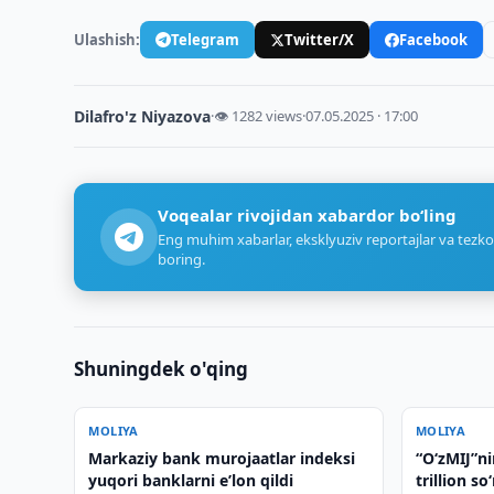
Ulashish:
Telegram
Twitter/X
Facebook
Dilafro'z Niyazova
·
👁 1282 views
·
07.05.2025 · 17:00
Voqealar rivojidan xabardor bo‘ling
Eng muhim xabarlar, eksklyuziv reportajlar va tezko
boring.
Shuningdek o'qing
MOLIYA
MOLIYA
Markaziy bank murojaatlar indeksi
“O‘zMIJ”ni
yuqori banklarni eʼlon qildi
trillion s