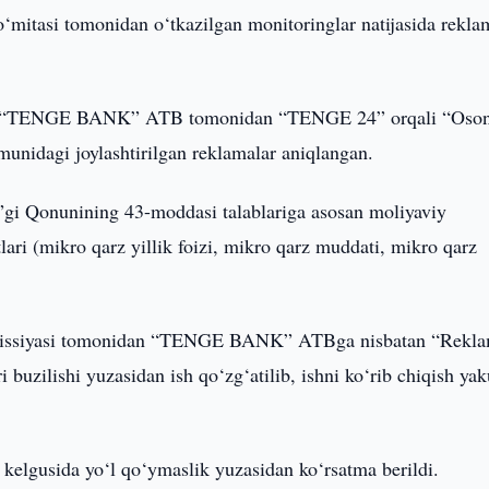
‘mitasi tomonidan o‘tkazilgan monitoringlar natijasida rekla
rda “TENGE BANK” ATB tomonidan “TENGE 24” orqali “Oso
nidagi joylashtirilgan reklamalar aniqlangan.
”gi Qonunining 43-moddasi talablariga asosan moliyaviy
ari (mikro qarz yillik foizi, mikro qarz muddati, mikro qarz
omissiyasi tomonidan “TENGE BANK” ATBga nisbatan “Rekl
i buzilishi yuzasidan ish qo‘zg‘atilib, ishni ko‘rib chiqish yak
 kelgusida yo‘l qo‘ymaslik yuzasidan ko‘rsatma berildi.