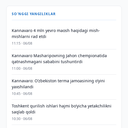
SO'NGGI YANGILIKLAR
Kannavaro 4 mln yevro maosh haqidagi mish-
mishlarni rad etdi
11:15 · 06/08
Kannavaro Masharipovning Jahon chempionatida
qatnashmagani sababini tushuntirdi
11:00 · 06/08
Kannavaro: O‘zbekiston terma jamoasining o‘yini
yaxshilandi
10:45 · 06/08
Toshkent qurilish ishlari hajmi bo‘yicha yetakchilikni
saqlab qoldi
10:30 · 06/08