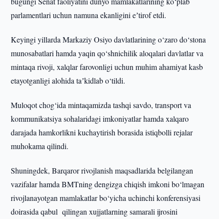
bugungi Senat faoliyatini dunyo mamlakatlarining ko‘plab
parlamentlari uchun namuna ekanligini eʼtirof etdi.
Keyingi yillarda Markaziy Osiyo davlatlarining o‘zaro do‘stona
munosabatlari hamda yaqin qo‘shnichilik aloqalari davlatlar va
mintaqa rivoji, xalqlar farovonligi uchun muhim ahamiyat kasb
etayotganligi alohida taʼkidlab o‘tildi.
Muloqot chog‘ida mintaqamizda tashqi savdo, transport va
kommunikatsiya sohalaridagi imkoniyatlar hamda xalqaro
darajada hamkorlikni kuchaytirish borasida istiqbolli rejalar
muhokama qilindi.
Shuningdek, Barqaror rivojlanish maqsadlarida belgilangan
vazifalar hamda BMTning dengizga chiqish imkoni bo‘lmagan
rivojlanayotgan mamlakatlar bo‘yicha uchinchi konferensiyasi
doirasida qabul qilingan xujjatlarning samarali ijrosini