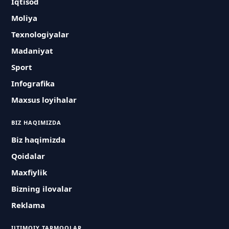
Iqtisod
Moliya
Texnologiyalar
Madaniyat
Sport
Infografika
Maxsus loyihalar
BIZ HAQIMIZDA
Biz haqimizda
Qoidalar
Maxfiylik
Bizning ilovalar
Reklama
IJTIMOIY TARMOQLAR