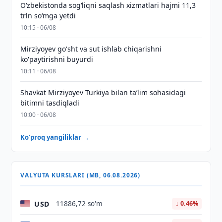
O‘zbekistonda sog‘liqni saqlash xizmatlari hajmi 11,3
trln so‘mga yetdi
10:15 · 06/08
Mirziyoyev go'sht va sut ishlab chiqarishni
ko'paytirishni buyurdi
10:11 · 06/08
Shavkat Mirziyoyev Turkiya bilan taʼlim sohasidagi
bitimni tasdiqladi
10:00 · 06/08
Ko'proq yangiliklar →
VALYUTA KURSLARI (MB, 06.08.2026)
USD
11886,72 so'm
↓ 0.46%