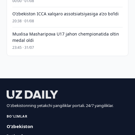
00:00 · 01/08
O‘zbekiston ICCA xalqaro assotsiatsiyasiga aʼzo bo‘ldi
20:38 · 01/08
Muxlisa Masharipova U17 jahon chempionatida oltin
medal oldi
23:45 · 31/07
O'zbekistonning yetakchi yangiliklar portali. 24/7 yangiliklar.
BO'LIMLAR
O‘zbekiston