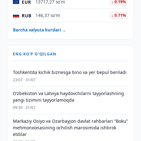
EUR
13717,27 so'm
↓ 0.19%
RUB
146,37 so'm
↓ 0.71%
Barcha valyuta kurslari →
ENG KO'P O'QILGAN
Toshkentda kichik biznesga bino va yer bepul beriladi
23:07 · 31/07
Oʻzbekiston va Latviya haydovchilarni tayyorlashning
yangi tizimini tayyorlamoqda
09:30 · 31/07
Markaziy Osiyo va Ozarbayjon davlat rahbarlari “Boku”
mehmonxonasining ochilish marosimida ishtirok
etdilar