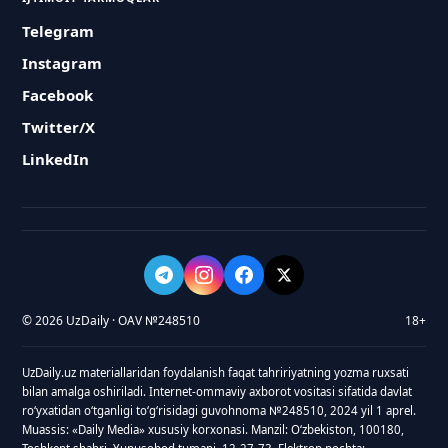
Telegram
Instagram
Facebook
Twitter/X
LinkedIn
© 2026 UzDaily · OAV №248510
18+
UzDaily.uz materiallaridan foydalanish faqat tahririyatning yozma ruxsati
bilan amalga oshiriladi. Internet-ommaviy axborot vositasi sifatida davlat
roʻyxatidan oʻtganligi toʻgʻrisidagi guvohnoma №248510, 2024 yil 1 aprel.
Muassis: «Daily Media» xususiy korxonasi. Manzil: Oʻzbekiston, 100180,