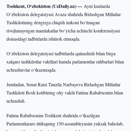
Toshkent, O‘zbekiston (UzDaily.uz) —
Ayni kunlarda
O‘zbekiston delegatsiyasi Avaza shahrida Birlashgan Millatlar
Tashkilotining dengizga chiqish imkoni bo‘lmagan
rivojlanayotgan mamlakatlar bo‘yicha uchinchi konferensiyasi
doirasidagi tadbirlarda ishtirok etmoqda.
O‘zbekiston delegatsiyasi tadbirlarda qatnashish bilan birga
xalqaro tashkilotlar vakillari hamda parlamentlar rahbarlari bilan
uchrashuvlar o‘tkazmoqda.
Jumladan, Senat Raisi Tanzila Narbayeva Birlashgan Millatlar
Tashkiloti Bosh kotibining oliy vakili Fatima Rababxonim bilan
uchrashdi.
Fatima Rababxonim Toshkent shahrida o‘tkazilgan
Parlamentlararo ittifoqning 150-assambleyasini yuksak baholab,