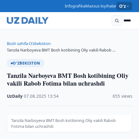
Infografika
Maxsus loyihalar
O'z
Bosh sahifa
O‘zbekiston
›
›
Tanzila Narboyeva BMT Bosh kotibining Oliy vakili Rabob …
O‘ZBEKISTON
Tanzila Narboyeva BMT Bosh kotibining Oliy
vakili Rabob Fotima bilan uchrashdi
UzDaily
·
07.08.2025
·
13:54
·
655 views
Tanzila Narboyeva BMT Bosh kotibining Oliy vakili Rabob
Fotima bilan uchrashdi