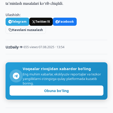
taʼminlash masalalari ko‘rib chiqildi.
Ulashish:
Telegram
Twitter/X
Facebook
Havolani nusxalash
UzDaily
·
👁 655 views
·
07.08.2025 · 13:54
Voqealar rivojidan xabardor bo‘ling
Eng muhim xabarlar, eksklyuziv reportajlar va tezkor
yangiliklarni o‘zingizga qulay platformada kuzatib
boring.
Obuna bo'ling