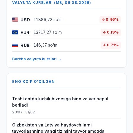
VALYUTA KURSLARI (MB, 06.08.2026)
USD
11886,72 so'm
↓ 0.46%
EUR
13717,27 so'm
↓ 0.19%
RUB
146,37 so'm
↓ 0.71%
Barcha valyuta kurslari →
ENG KO'P O'QILGAN
Toshkentda kichik biznesga bino va yer bepul
beriladi
23:07 · 31/07
Oʻzbekiston va Latviya haydovchilarni
tayyorlashning yangi tizimini tayyorlamoqda