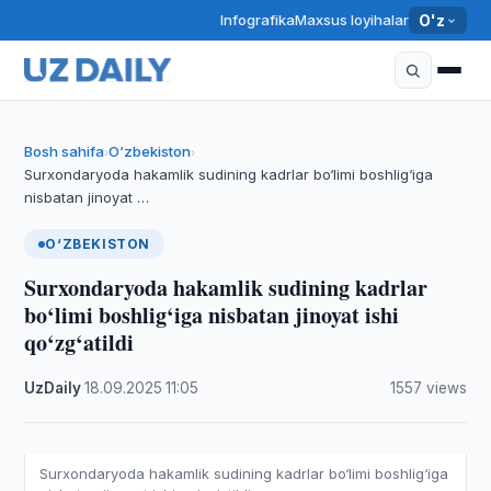
Infografika
Maxsus loyihalar
O'z
Bosh sahifa
O‘zbekiston
›
›
Surxondaryoda hakamlik sudining kadrlar bo‘limi boshlig‘iga
nisbatan jinoyat …
O‘ZBEKISTON
Surxondaryoda hakamlik sudining kadrlar
bo‘limi boshlig‘iga nisbatan jinoyat ishi
qo‘zg‘atildi
UzDaily
·
18.09.2025
·
11:05
·
1557 views
Surxondaryoda hakamlik sudining kadrlar bo‘limi boshlig‘iga