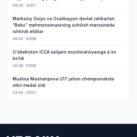
09:30 · 31/07
Markaziy Osiyo va Ozarbayjon davlat rahbarlari
“Boku” mehmonxonasining ochilish marosimida
ishtirok etdilar
00:00 · 01/08
O‘zbekiston ICCA xalqaro assotsiatsiyasiga aʼzo
bo‘ldi
20:38 · 01/08
Muxlisa Masharipova U17 jahon chempionatida
oltin medal oldi
23:45 · 31/07