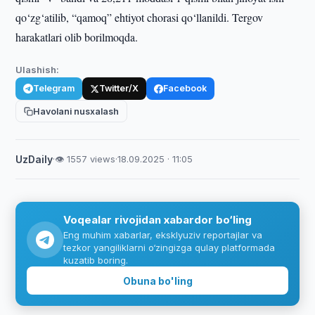
qo‘zg‘atilib, “qamoq” ehtiyot chorasi qo‘llanildi. Tergov
harakatlari olib borilmoqda.
Ulashish:
Telegram
Twitter/X
Facebook
Havolani nusxalash
UzDaily
·
👁 1557 views
·
18.09.2025 · 11:05
Voqealar rivojidan xabardor bo‘ling
Eng muhim xabarlar, eksklyuziv reportajlar va
tezkor yangiliklarni o‘zingizga qulay platformada
kuzatib boring.
Obuna bo'ling