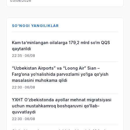
03/08/2026
SO'NGGI YANGILIKLAR
Kam taʼminlangan oilalarga 179,2 mlrd so‘m QQS
qaytarildi
22:35 · 06/08
“Uzbekistan Airports” va “Loong Air” Sian –
Farg‘ona yo‘nalishida parvozlarni yo‘lga qo‘yish
masalasini muhokama qildi
22:30 · 06/08
YXHT O‘zbekistonda ayollar mehnat migratsiyasi
uchun mustahkamroq boshqaruvni qo‘llab-
quvvatlaydi
22:30 · 06/08