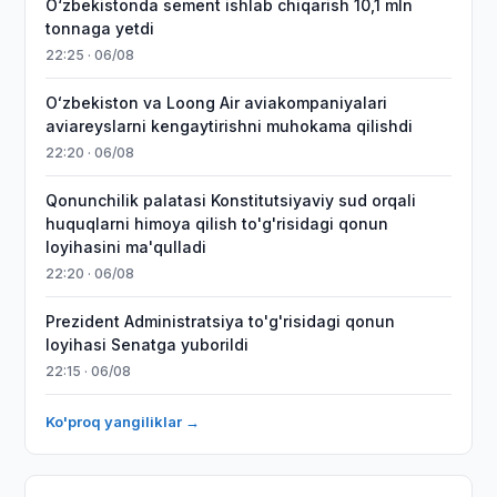
O‘zbekistonda sement ishlab chiqarish 10,1 mln
tonnaga yetdi
22:25 · 06/08
Oʻzbekiston va Loong Air aviakompaniyalari
aviareyslarni kengaytirishni muhokama qilishdi
22:20 · 06/08
Qonunchilik palatasi Konstitutsiyaviy sud orqali
huquqlarni himoya qilish to'g'risidagi qonun
loyihasini ma'qulladi
22:20 · 06/08
Prezident Administratsiya to'g'risidagi qonun
loyihasi Senatga yuborildi
22:15 · 06/08
Ko'proq yangiliklar →