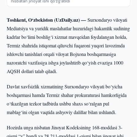
nisbatan jinoyat ishi qo‘zg‘atildi
Toshkent, O‘zbekiston (UzDaily.uz) —
Surxondaryo viloyati
Mediatsiya va yuridik maslahatlar huzuridagi hakamlik sudining
kadrlar bo‘limi boshlig‘i xizmat mavqeidan foydalangan holda,
Termiz shahrida istiqomat qiluvchi fuqaroni yuqori lavozimda
ishlovchi tanishlari orqali viloyat Bojxona boshqarmasiga
nazoratchi vazifasiga ishga joylashtirib qo‘yish evaziga 1000
AQSH dollari talab qiladi.
Davlat xavfsizlik xizmatining Surxondaryo viloyati bo‘yicha
boshqarmasi hamda Termiz shahar prokuraturasi hamkorligida
o‘tkazilgan tezkor tadbirda ushbu shaxs so‘ralgan pul
mablag‘ini olgan vaqtida ashyoviy dalillar bilan ushlandi.
Hozirda unga nisbatan Jinoyat Kodeksining 168-moddasi 3-
qismi “v” bandi va 28,211-moddasi 1-qismi bilan jinoyat ishi