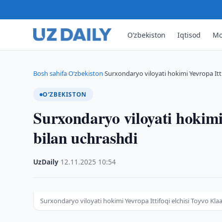
O‘zbekiston
Iqtisod
Mo
Bosh sahifa
O‘zbekiston
Surxondaryo viloyati hokimi Yevropa Itti
›
›
O‘ZBEKISTON
Surxondaryo viloyati hokimi 
bilan uchrashdi
UzDaily
·
12.11.2025
·
10:54
Surxondaryo viloyati hokimi Yevropa Ittifoqi elchisi Toyvo Kla