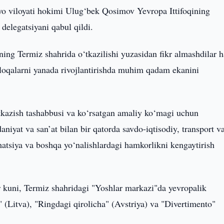
o viloyati hokimi Ulug‘bek Qosimov Yevropa Ittifoqining
delegatsiyani qabul qildi.
ing Termiz shahrida o‘tkazilishi yuzasidan fikr almashdilar
loqalarni yanada rivojlantirishda muhim qadam ekanini
o‘tkazish tashabbusi va ko‘rsatgan amaliy ko‘magi uchun
iyat va san’at bilan bir qatorda savdo-iqtisodiy, transport v
rmatsiya va boshqa yo‘nalishlardagi hamkorlikni kengaytirish
r kuni, Termiz shahridagi "Yoshlar markazi"da yevropalik
(Litva), "Ringdagi qirolicha" (Avstriya) va "Divertimento"