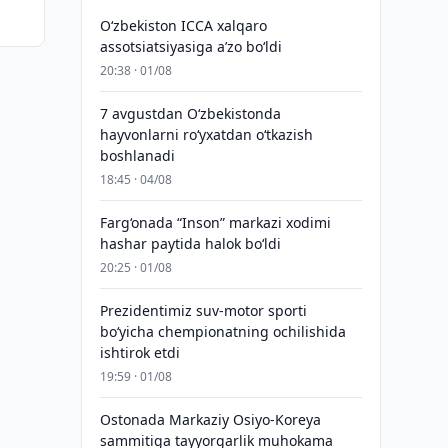
O‘zbekiston ICCA xalqaro
assotsiatsiyasiga aʼzo bo‘ldi
20:38 · 01/08
7 avgustdan O‘zbekistonda
hayvonlarni ro‘yxatdan o‘tkazish
boshlanadi
18:45 · 04/08
Farg‘onada “Inson” markazi xodimi
hashar paytida halok bo‘ldi
20:25 · 01/08
Prezidentimiz suv-motor sporti
bo‘yicha chempionatning ochilishida
ishtirok etdi
19:59 · 01/08
Ostonada Markaziy Osiyo-Koreya
sammitiga tayyorgarlik muhokama