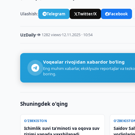
Ulashish:
Telegram
Twitter/X
Facebook
UzDaily
·
👁 1282 views
·
12.11.2025 · 10:54
Voqealar rivojidan xabardor bo‘ling
Eng muhim xabarlar, eksklyuziv reportajlar va tezko
boring.
Shuningdek o'qing
O‘ZBEKISTON
O‘ZBEKISTO
Ichimlik suvi taʼminoti va oqova suv
Saidov Sal
tizimi yanada yaxshilanadi
yorliqlarin