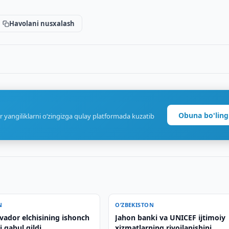
Havolani nusxalash
Obuna bo'ling
r yangiliklarni o‘zingizga qulay platformada kuzatib
N
O‘ZBEKISTON
vador elchisining ishonch
Jahon banki va UNICEF ijtimoiy
i qabul qildi
xizmatlarning rivojlanishini