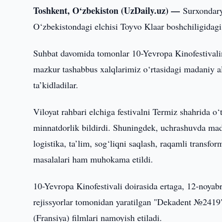
Toshkent, O‘zbekiston (UzDaily.uz) —
Surxondary
O‘zbekistondagi elchisi Toyvo Klaar boshchiligidagi 
Suhbat davomida tomonlar 10-Yevropa Kinofestivalin
mazkur tashabbus xalqlarimiz o‘rtasidagi madaniy a
ta’kidladilar.
Viloyat rahbari elchiga festivalni Termiz shahrida 
minnatdorlik bildirdi. Shuningdek, uchrashuvda madan
logistika, ta’lim, sog‘liqni saqlash, raqamli transfo
masalalari ham muhokama etildi.
10-Yevropa Kinofestivali doirasida ertaga, 12-noyab
rejissyorlar tomonidan yaratilgan "Dekadent №2419" 
(Fransiya) filmlari namoyish etiladi.