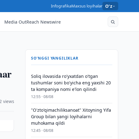
Infografika
Maxsus loyihalar
O'z
Media OutReach Newswire
SO'NGGI YANGILIKLAR
aar
Soliq ilovasida ro'yxatdan o'tgan
tushumlar soni bo'yicha eng yaxshi 20
ta kompaniya nomi e'lon qilindi
12:55 · 08/08
2 views
"O'zto'qimachiliksanoat" Xitoyning Yifa
Group bilan yangi loyihalarni
muhokama qildi
12:45 · 08/08