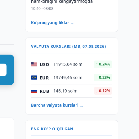
hamkorligini kengaytirmoqda
10:40 · 08/08
Ko'proq yangiliklar →
VALYUTA KURSLARI (MB, 07.08.2026)
USD
11915,64 so'm
↑ 0.24%
EUR
13749,46 so'm
↑ 0.23%
RUB
146,19 so'm
↓ 0.12%
Barcha valyuta kurslari →
ENG KO'P O'QILGAN