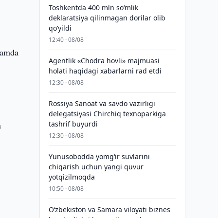
Toshkentda 400 mln so‘mlik
deklaratsiya qilinmagan dorilar olib
qo‘yildi
12:40 · 08/08
 hamda
Agentlik «Chodra hovli» majmuasi
holati haqidagi xabarlarni rad etdi
12:30 · 08/08
Rossiya Sanoat va savdo vazirligi
delegatsiyasi Chirchiq texnoparkiga
a
tashrif buyurdi
12:30 · 08/08
Yunusobodda yomg‘ir suvlarini
chiqarish uchun yangi quvur
yotqizilmoqda
10:50 · 08/08
Oʻzbekiston va Samara viloyati biznes