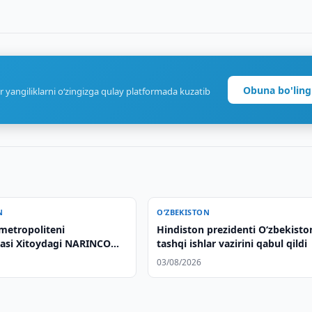
Obuna bo'ling
r yangiliklarni o‘zingizga qulay platformada kuzatib
N
O‘ZBEKISTON
metropoliteni
Hindiston prezidenti O‘zbekisto
yasi Xitoydagi NARINCO
tashqi ishlar vazirini qabul qildi
ashrif buyurdi
03/08/2026