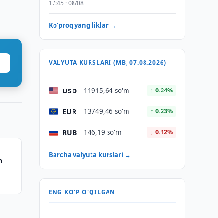
17:45 · 08/08
Ko'proq yangiliklar →
VALYUTA KURSLARI (MB, 07.08.2026)
USD
11915,64 so'm
↑ 0.24%
EUR
13749,46 so'm
↑ 0.23%
RUB
146,19 so'm
↓ 0.12%
Barcha valyuta kurslari →
n
ENG KO'P O'QILGAN