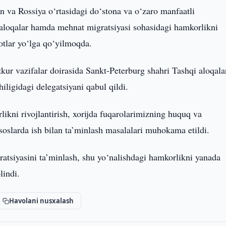
n va Rossiya o‘rtasidagi do‘stona va o‘zaro manfaatli
qi aloqalar hamda mehnat migratsiyasi sohasidagi hamkorlikni
otlar yo‘lga qo‘yilmoqda.
r vazifalar doirasida Sankt-Peterburg shahri Tashqi aloqala
iligidagi delegatsiyani qabul qildi.
kni rivojlantirish, xorijda fuqarolarimizning huquq va
asoslarda ish bilan ta’minlash masalalari muhokama etildi.
tsiyasini ta’minlash, shu yo‘nalishdagi hamkorlikni yanada
lindi.
Havolani nusxalash