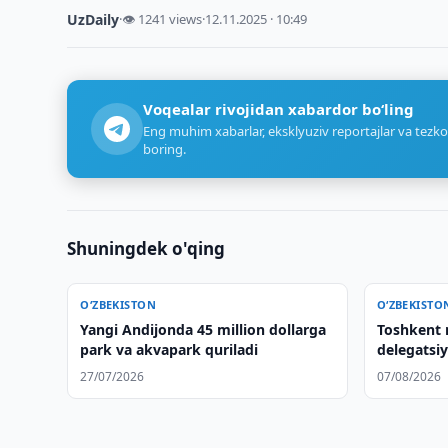
UzDaily
·
👁 1241 views
·
12.11.2025 · 10:49
Voqealar rivojidan xabardor bo‘ling
Eng muhim xabarlar, eksklyuziv reportajlar va tezko
boring.
Shuningdek o'qing
O‘ZBEKISTON
O‘ZBEKISTO
Yangi Andijonda 45 million dollarga
Toshkent 
park va akvapark quriladi
delegatsi
zavodiga t
27/07/2026
07/08/2026