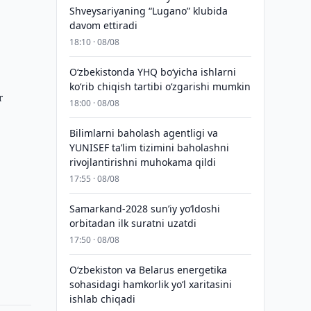
Shveysariyaning “Lugano” klubida
davom ettiradi
18:10 · 08/08
O‘zbekistonda YHQ bo‘yicha ishlarni
ko‘rib chiqish tartibi o‘zgarishi mumkin
r
18:00 · 08/08
Bilimlarni baholash agentligi va
YUNISEF taʼlim tizimini baholashni
rivojlantirishni muhokama qildi
17:55 · 08/08
Samarkand-2028 sunʼiy yo‘ldoshi
orbitadan ilk suratni uzatdi
17:50 · 08/08
Oʻzbekiston va Belarus energetika
sohasidagi hamkorlik yoʻl xaritasini
ishlab chiqadi