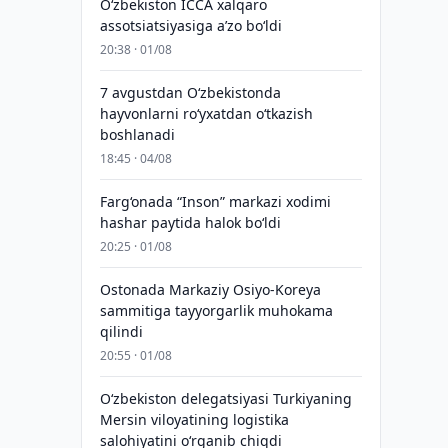
O‘zbekiston ICCA xalqaro
assotsiatsiyasiga aʼzo bo‘ldi
20:38 · 01/08
7 avgustdan O‘zbekistonda
hayvonlarni ro‘yxatdan o‘tkazish
boshlanadi
18:45 · 04/08
Farg‘onada “Inson” markazi xodimi
hashar paytida halok bo‘ldi
20:25 · 01/08
Ostonada Markaziy Osiyo-Koreya
sammitiga tayyorgarlik muhokama
qilindi
20:55 · 01/08
Oʻzbekiston delegatsiyasi Turkiyaning
Mersin viloyatining logistika
salohiyatini oʻrganib chiqdi