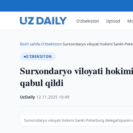
O‘zbekiston
Iqtisod
Mo
Bosh sahifa
O‘zbekiston
Surxondaryo viloyati hokimi Sankt-Peter
›
›
O‘ZBEKISTON
Surxondaryo viloyati hokimi
qabul qildi
UzDaily
·
12.11.2025
·
10:49
Surxondaryo viloyati hokimi Sankt-Peterburg delegatsiyasini q