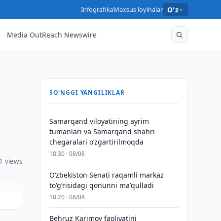
Infografika
Maxsus loyihalar
O'z
Media OutReach Newswire
SO'NGGI YANGILIKLAR
Samarqand viloyatining ayrim
tumanlari va Samarqand shahri
chegaralari oʻzgartirilmoqda
18:30 · 08/08
1 views
Oʻzbekiston Senati raqamli markaz
toʻgʻrisidagi qonunni maʼqulladi
18:20 · 08/08
Behruz Karimov faoliyatini