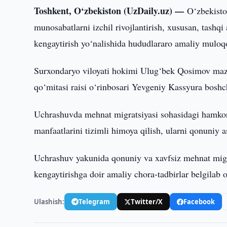
Toshkent, O‘zbekiston (UzDaily.uz) —
O‘zbekisto
munosabatlarni izchil rivojlantirish, xususan, tash
kengaytirish yo‘nalishida hududlararo amaliy muloq
Surxondaryo viloyati hokimi Ulug‘bek Qosimov mazku
qo‘mitasi raisi o‘rinbosari Yevgeniy Kassyura boshch
Uchrashuvda mehnat migratsiyasi sohasidagi hamkorli
manfaatlarini tizimli himoya qilish, ularni qonuniy 
Uchrashuv yakunida qonuniy va xavfsiz mehnat migra
kengaytirishga doir amaliy chora-tadbirlar belgilab o
Ulashish:
Telegram
Twitter/X
Facebook