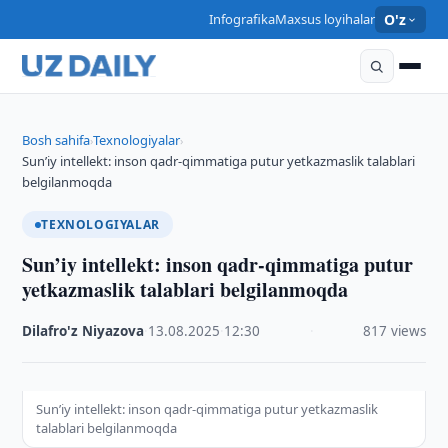
Infografika
Maxsus loyihalar
O'z
Bosh sahifa
Texnologiyalar
›
›
Sun’iy intellekt: inson qadr-qimmatiga putur yetkazmaslik talablari
belgilanmoqda
TEXNOLOGIYALAR
Sun’iy intellekt: inson qadr-qimmatiga putur
yetkazmaslik talablari belgilanmoqda
Dilafro'z Niyazova
·
13.08.2025
·
12:30
·
817 views
Sun’iy intellekt: inson qadr-qimmatiga putur yetkazmaslik
talablari belgilanmoqda