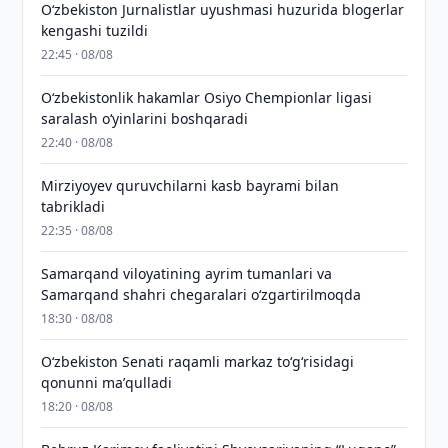
O‘zbekiston Jurnalistlar uyushmasi huzurida blogerlar
kengashi tuzildi
22:45 · 08/08
O‘zbekistonlik hakamlar Osiyo Chempionlar ligasi
saralash o‘yinlarini boshqaradi
22:40 · 08/08
Mirziyoyev quruvchilarni kasb bayrami bilan
tabrikladi
22:35 · 08/08
Samarqand viloyatining ayrim tumanlari va
Samarqand shahri chegaralari oʻzgartirilmoqda
18:30 · 08/08
Oʻzbekiston Senati raqamli markaz toʻgʻrisidagi
qonunni maʼqulladi
18:20 · 08/08