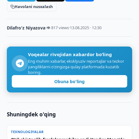
Havolani nusxalash
Dilafro'z Niyazova
·
👁 817 views
·
13.08.2025 · 12:30
Voqealar rivojidan xabardor bo‘ling
Eng muhim xabarlar, eksklyuziv reportajlar va tezkor
yangiliklarni o‘zingizga qulay platformada kuzatib
boring.
Obuna bo'ling
Shuningdek o'qing
TEXNOLOGIYALAR