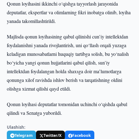
Qonun loyihasini ikkinchi o‘qishga tayyorlash jarayonida
deputatlar, ekspertlar va olimlarning fikri inobatga olinib, loyiha
yanada takomillashtirildi.
Majlisda qonun loyihasining qabul qilinishi cun’iy intellektdan
foydalanishni yanada rivojlantirish, uni qo‘llash orqali yuzaga
keladigan munosabatlarni huquqiy tartibga solish, bu yo‘nalish
bo‘yicha yangi qonun hujjatlarini qabul qilish, sun’iy
intellektdan foydalangan holda shaxsga doir ma’lumotlarga
qonunga xilof ravishda ishlov berish va tarqatishning oldini
olishga xizmat qilishi qayd etildi.
Qonun loyihasi deputatlar tomonidan uchinchi o‘qishda qabul
qilindi va Senatga yuborildi.
Ulashish:
Telegram
Twitter/X
Facebook