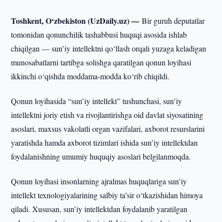
Toshkent, O‘zbekiston (UzDaily.uz) —
Bir guruh deputatlar
tomonidan qonunchilik tashabbusi huquqi asosida ishlab
chiqilgan — sun’iy intellektni qo‘llash orqali yuzaga keladigan
munosabatlarni tartibga solishga qaratilgan qonun loyihasi
ikkinchi o‘qishda moddama-modda ko‘rib chiqildi.
Qonun loyihasida “sun’iy intellekt” tushunchasi, sun’iy
intellektni joriy etish va rivojlantirishga oid davlat siyosatining
asoslari, maxsus vakolatli organ vazifalari, axborot resurslarini
yaratishda hamda axborot tizimlari ishida sun’iy intellektdan
foydalanishning umumiy huquqiy asoslari belgilanmoqda.
Qonun loyihasi insonlarning ajralmas huquqlariga sun’iy
intellekt texnologiyalarining salbiy ta’sir o‘tkazishidan himoya
qiladi. Xususan, sun’iy intellektdan foydalanib yaratilgan