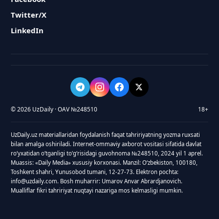
Twitter/X
LinkedIn
© 2026 UzDaily · OAV №248510
18+
UzDaily.uz materiallaridan foydalanish faqat tahririyatning yozma ruxsati
bilan amalga oshiriladi. Internet-ommaviy axborot vositasi sifatida davlat
roʻyxatidan oʻtganligi toʻgʻrisidagi guvohnoma №248510, 2024 yil 1 aprel.
Muassis: «Daily Media» xususiy korxonasi. Manzil: Oʻzbekiston, 100180,
Toshkent shahri, Yunusobod tumani, 12-27-73. Elektron pochta:
info@uzdaily.com. Bosh muharrir: Umarov Anvar Abrardjanovich.
Mualliflar fikri tahririyat nuqtayi nazariga mos kelmasligi mumkin.