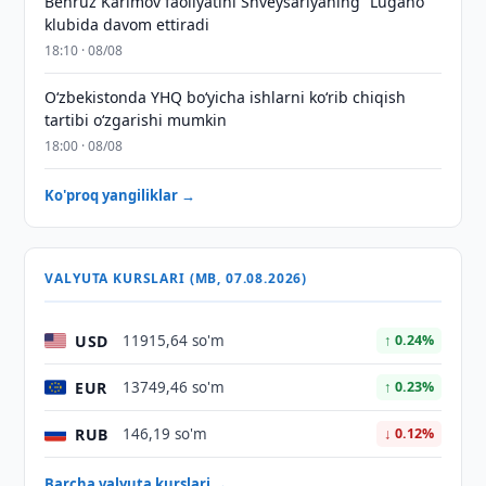
Behruz Karimov faoliyatini Shveysariyaning “Lugano”
klubida davom ettiradi
18:10 · 08/08
O‘zbekistonda YHQ bo‘yicha ishlarni ko‘rib chiqish
tartibi o‘zgarishi mumkin
18:00 · 08/08
Ko'proq yangiliklar →
VALYUTA KURSLARI (MB, 07.08.2026)
USD
11915,64 so'm
↑ 0.24%
EUR
13749,46 so'm
↑ 0.23%
RUB
146,19 so'm
↓ 0.12%
Barcha valyuta kurslari →