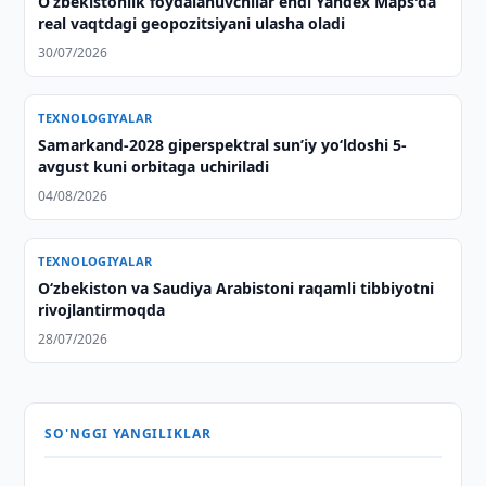
O‘zbekistonlik foydalanuvchilar endi Yandex Maps'da
real vaqtdagi geopozitsiyani ulasha oladi
30/07/2026
TEXNOLOGIYALAR
Samarkand-2028 giperspektral sun’iy yo‘ldoshi 5-
avgust kuni orbitaga uchiriladi
04/08/2026
TEXNOLOGIYALAR
Oʻzbekiston va Saudiya Arabistoni raqamli tibbiyotni
rivojlantirmoqda
28/07/2026
SO'NGGI YANGILIKLAR