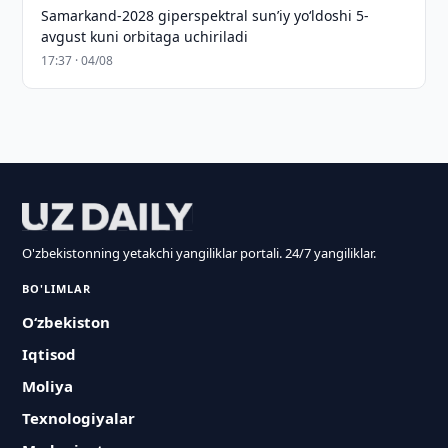
Samarkand-2028 giperspektral sun’iy yo‘ldoshi 5-
avgust kuni orbitaga uchiriladi
17:37 · 04/08
O'zbekistonning yetakchi yangiliklar portali. 24/7 yangiliklar.
BO'LIMLAR
O‘zbekiston
Iqtisod
Moliya
Texnologiyalar