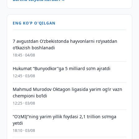
ENG KO'P O'QILGAN
7 avgustdan O‘zbekistonda hayvonlarni ro‘yxatdan
o‘tkazish boshlanadi
18:45 · 04/08
Hukumat “Bunyodkor”ga 5 milliard so‘m ajratdi
12:45 · 03/08
Mahmud Murodov Oktagon ligasida yarim og‘ir vazn
chempioni bo‘ldi
12:25 · 03/08
“O‘zMIJ”ning yarim yillik foydasi 2,1 trillion so‘mga
yetdi
18:10 · 03/08