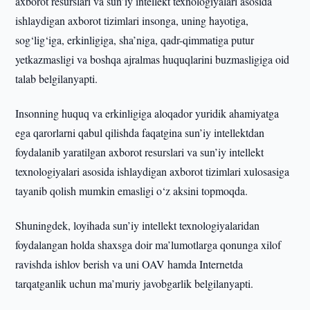
axborot resurslari va sun’iy intellekt texnologiyalari asosida
ishlaydigan axborot tizimlari insonga, uning hayotiga,
sog‘lig‘iga, erkinligiga, sha’niga, qadr-qimmatiga putur
yetkazmasligi va boshqa ajralmas huquqlarini buzmasligiga oid
talab belgilanyapti.
Insonning huquq va erkinligiga aloqador yuridik ahamiyatga
ega qarorlarni qabul qilishda faqatgina sun’iy intellektdan
foydalanib yaratilgan axborot resurslari va sun’iy intellekt
texnologiyalari asosida ishlaydigan axborot tizimlari xulosasiga
tayanib qolish mumkin emasligi o‘z aksini topmoqda.
Shuningdek, loyihada sun’iy intellekt texnologiyalaridan
foydalangan holda shaxsga doir ma’lumotlarga qonunga xilof
ravishda ishlov berish va uni OAV hamda Internetda
tarqatganlik uchun ma’muriy javobgarlik belgilanyapti.