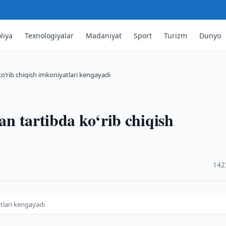
liya
Texnologiyalar
Madaniyat
Sport
Turizm
Dunyo
ko‘rib chiqish imkoniyatlari kengayadi
gan tartibda ko‘rib chiqish
·
142
atlari kengayadi