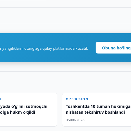
Obuna bo'ling
r yangiliklarni o‘zingizga qulay platformada kuzatib
N
O‘ZBEKISTON
yoda o‘g‘lini sotmoqchi
Toshkentda 10 tuman hokimiga
olga hukm o‘qildi
nisbatan tekshiruv boshlandi
05/08/2026