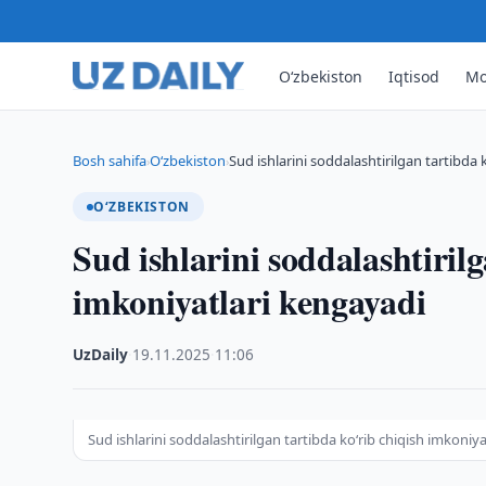
O‘zbekiston
Iqtisod
Mo
Bosh sahifa
O‘zbekiston
Sud ishlarini soddalashtirilgan tartibda 
›
›
O‘ZBEKISTON
Sud ishlarini soddalashtiril
imkoniyatlari kengayadi
UzDaily
·
19.11.2025
·
11:06
Sud ishlarini soddalashtirilgan tartibda ko‘rib chiqish imkoniy