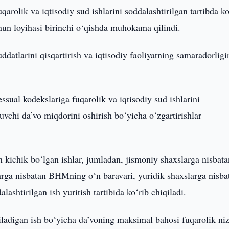
qarolik va iqtisodiy sud ishlarini soddalashtirilgan tartibda ko
onun loyihasi birinchi o‘qishda muhokama qilindi.
datlarini qisqartirish va iqtisodiy faoliyatning samaradorligi
ssual kodekslariga fuqarolik va iqtisodiy sud ishlarini
luvchi da’vo miqdorini oshirish bo‘yicha o‘zgartirishlar
 kichik bo‘lgan ishlar, jumladan, jismoniy shaxslarga nisbata
arga nisbatan BHMning o‘n baravari, yuridik shaxslarga nisba
shtirilgan ish yuritish tartibida ko‘rib chiqiladi.
riladigan ish bo‘yicha da’voning maksimal bahosi fuqarolik niz