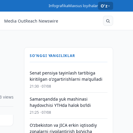
Infografika
Maxsus loyihalar
O'z
Media OutReach Newswire
SO'NGGI YANGILIKLAR
Senat pensiya tayinlash tartibiga
kiritilgan o'zgartirishlarni ma'qulladi
21:30 · 07/08
3 views
Samarqandda yuk mashinasi
haydovchisi YTHda halok bo‘ldi
21:25 · 07/08
Oʻzbekiston va JICA erkin iqtisodiy
zonalarni rivojlantirish boʻyicha