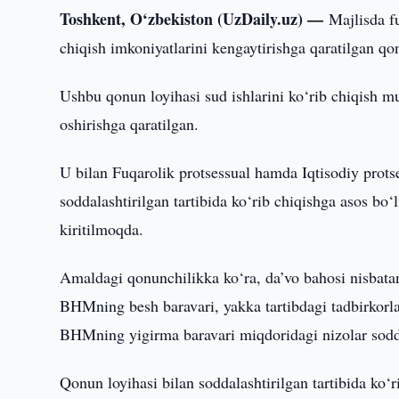
Toshkent, O‘zbekiston (UzDaily.uz) —
Majlisda fu
chiqish imkoniyatlarini kengaytirishga qaratilgan q
Ushbu qonun loyihasi sud ishlarini ko‘rib chiqish mud
oshirishga qaratilgan.
U bilan Fuqarolik protsessual hamda Iqtisodiy protse
soddalashtirilgan tartibida ko‘rib chiqishga asos bo‘
kiritilmoqda.
Amaldagi qonunchilikka ko‘ra, da’vo bahosi nisbatan
BHMning besh baravari, yakka tartibdagi tadbirkorl
BHMning yigirma baravari miqdoridagi nizolar soddala
Qonun loyihasi bilan soddalashtirilgan tartibida ko‘