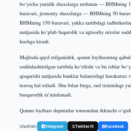
bo‘yicha yuridik shaxslarga nisbatan — BHMning 1
baravari, jismoniy shaxslarga — BHMning 50 baravar
BHMning 150 baravari, yakka tartibdagi tadbirkorl
natijasida ko‘plab fuqarolik va iqtisodiy nizolar sud
kuchga kiradi.
Majlisda qayd etilganidek, qonun loyihasining qabul 
soddalashtirilgan tartibda ko‘rilishi va bu ishlar b
qisqarishi natijasida banklar balansidagi harakatsi
tezroq hal etiladi. Shu bilan birga, sud tizimidagi 
barqarorlik ta’minlanadi.
Qonun loyihasi deputatlar tomonidan ikkinchi o‘qish
Ulashish:
Telegram
Twitter/X
Facebook