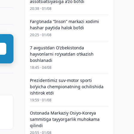
assotsiatsiyasiga aʼzo bo‘ldi
20:38 · 01/08
Farg‘onada “Inson” markazi xodimi
hashar paytida halok bo‘ldi
20:25 · 01/08
7 avgustdan O‘zbekistonda
hayvonlarni ro‘yxatdan o‘tkazish
boshlanadi
18:45 · 04/08
Prezidentimiz suv-motor sporti
bo‘yicha chempionatning ochilishida
ishtirok etdi
19:59 · 01/08
Ostonada Markaziy Osiyo-Koreya
sammitiga tayyorgarlik muhokama
qilindi
20:55 · 01/08