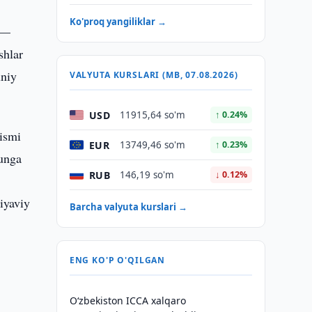
Ko'proq yangiliklar →
n —
shlar
uniy
VALYUTA KURSLARI (MB, 07.08.2026)
USD
11915,64 so'm
↑ 0.24%
qismi
EUR
13749,46 so'm
↑ 0.23%
kunga
RUB
146,19 so'm
↓ 0.12%
r
iyaviy
Barcha valyuta kurslari →
ENG KO'P O'QILGAN
O‘zbekiston ICCA xalqaro