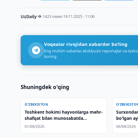
UzDaily
·
👁 1423 views
·
19.11.2025 · 11:06
Voqealar rivojidan xabardor bo‘ling
Eng muhim xabarlar, eksklyuziv reportajlar va tezko
boring.
Shuningdek o'qing
O‘ZBEKISTON
O‘ZBEKISTO
Toshkent hokimi hayvonlarga mehr-
Surxondar
shafqat bilan munosabatda
bo‘lgan ay
bo‘lishga chaqirdi
01/08/2026
06/08/2026