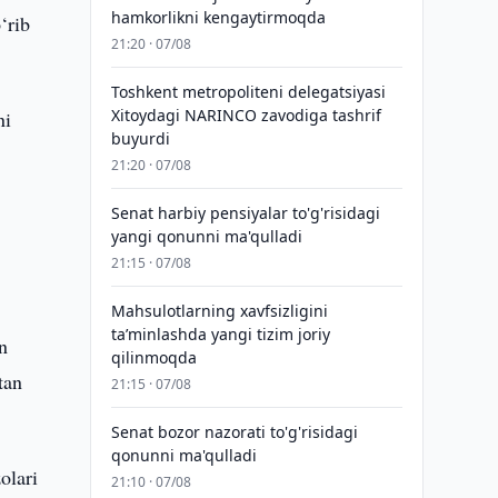
hamkorlikni kengaytirmoqda
‘rib
21:20 · 07/08
Toshkent metropoliteni delegatsiyasi
Xitoydagi NARINCO zavodiga tashrif
ni
buyurdi
21:20 · 07/08
Senat harbiy pensiyalar to'g'risidagi
yangi qonunni ma'qulladi
21:15 · 07/08
Mahsulotlarning xavfsizligini
taʼminlashda yangi tizim joriy
n
qilinmoqda
tan
21:15 · 07/08
Senat bozor nazorati to'g'risidagi
qonunni ma'qulladi
olari
21:10 · 07/08