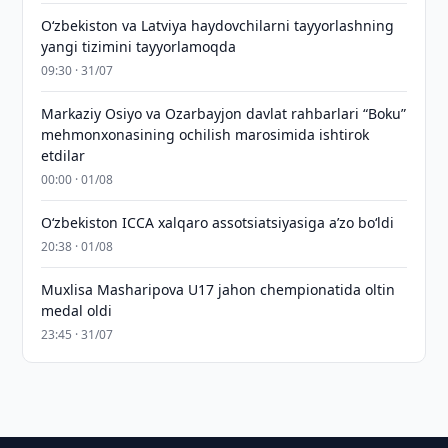
Oʻzbekiston va Latviya haydovchilarni tayyorlashning
yangi tizimini tayyorlamoqda
09:30 · 31/07
Markaziy Osiyo va Ozarbayjon davlat rahbarlari “Boku”
mehmonxonasining ochilish marosimida ishtirok
etdilar
00:00 · 01/08
O‘zbekiston ICCA xalqaro assotsiatsiyasiga aʼzo bo‘ldi
20:38 · 01/08
Muxlisa Masharipova U17 jahon chempionatida oltin
medal oldi
23:45 · 31/07