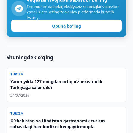
Voqealar rivojidan xabardor bo‘ling
Eng muhim xabarlar, eksklyuziv reportajlar va tezkor
yangiliklarni o‘zingizga qulay platformada kuzatib
boring.
Obuna bo'ling
Shuningdek o'qing
TURIZM
Yarim yilda 127 mingdan ortiq o‘zbekistonlik
Turkiyaga safar qildi
24/07/2026
TURIZM
Oʻzbekiston va Hindiston gastronomik turizm
sohasidagi hamkorlikni kengaytirmoqda