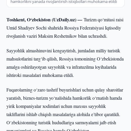
hamkorlikni yanada rivojlantirish istiqbollari muhokama etildi
Toshkent, O‘zbekiston (UzDaily.uz) —
Turizm qo‘mitasi raisi
Umid Shadiyev Sochi shahrida Rossiya Federatsiyasi Iqtisodiy
rivojlanish vaziri Maksim Reshetnikov bilan uchrashdi.
Sayyohlik almashinuvini kengaytirish, jumladan milliy turistik
mahsulotlarini targ‘ib qilish, Rossiya tomonining O‘zbekistonda
amalga oshirilayotgan sayyohlik va infratuzilma loyihalarida
ishtiroki masalalari muhokama etildi.
Fuqarolarning o‘zaro tashrif buyurishlari uchun qulay sharoitlar
yaratish, biznes-turizm yo‘nalishida hamkorlik o‘rnatish hamda
yirik kompaniyalar xodimlari uchun maxsus sayyohlik
takliflarini ishlab chiqish masalalariga alohida e’tibor qaratildi.
O‘zbekistonning turistik hududlariga sarmoyalarni jalb etish
mexanizmlari va Rossiya hamda O‘zbekiston