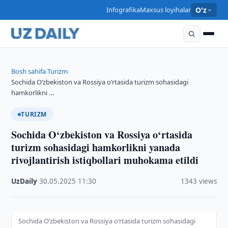
Infografika
Maxsus loyihalar
O'z
Bosh sahifa
Turizm
›
›
Sochida O‘zbekiston va Rossiya o‘rtasida turizm sohasidagi
hamkorlikni …
TURIZM
Sochida O‘zbekiston va Rossiya o‘rtasida
turizm sohasidagi hamkorlikni yanada
rivojlantirish istiqbollari muhokama etildi
UzDaily
·
30.05.2025
·
11:30
·
1343 views
Sochida O‘zbekiston va Rossiya o‘rtasida turizm sohasidagi