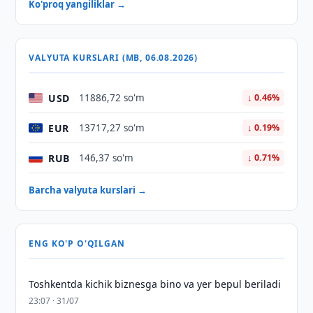
Ko'proq yangiliklar →
VALYUTA KURSLARI (MB, 06.08.2026)
USD
11886,72 so'm
↓ 0.46%
EUR
13717,27 so'm
↓ 0.19%
RUB
146,37 so'm
↓ 0.71%
Barcha valyuta kurslari →
ENG KO'P O'QILGAN
Toshkentda kichik biznesga bino va yer bepul beriladi
23:07 · 31/07