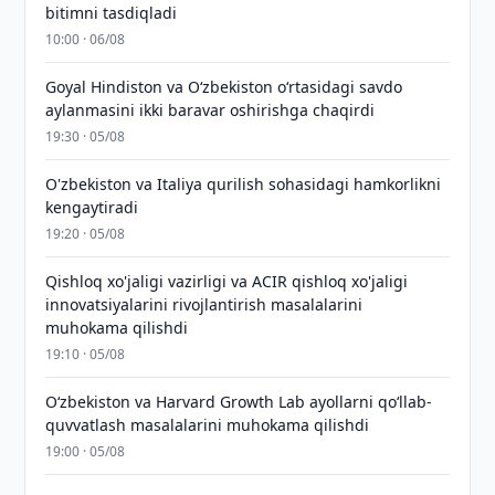
bitimni tasdiqladi
10:00 · 06/08
Goyal Hindiston va Oʻzbekiston oʻrtasidagi savdo
aylanmasini ikki baravar oshirishga chaqirdi
19:30 · 05/08
O'zbekiston va Italiya qurilish sohasidagi hamkorlikni
kengaytiradi
19:20 · 05/08
Qishloq xo'jaligi vazirligi va ACIR qishloq xo'jaligi
innovatsiyalarini rivojlantirish masalalarini
muhokama qilishdi
19:10 · 05/08
Oʻzbekiston va Harvard Growth Lab ayollarni qoʻllab-
quvvatlash masalalarini muhokama qilishdi
19:00 · 05/08