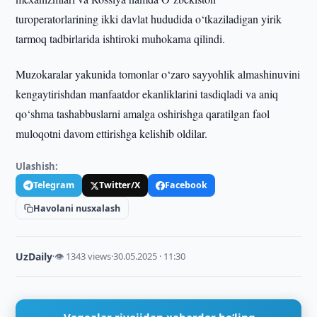
turoperatorlarining ikki davlat hududida o‘tkaziladigan yirik
tarmoq tadbirlarida ishtiroki muhokama qilindi.
Muzokaralar yakunida tomonlar o‘zaro sayyohlik almashinuvini
kengaytirishdan manfaatdor ekanliklarini tasdiqladi va aniq
qo‘shma tashabbuslarni amalga oshirishga qaratilgan faol
muloqotni davom ettirishga kelishib oldilar.
Ulashish:
Telegram
Twitter/X
Facebook
Havolani nusxalash
UzDaily
·
👁 1343 views
·
30.05.2025 · 11:30