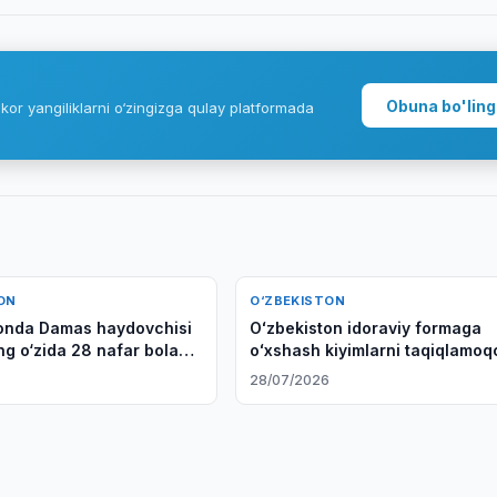
Obuna bo'ling
kor yangiliklarni o‘zingizga qulay platformada
ON
O‘ZBEKISTON
onda Damas haydovchisi
Oʻzbekiston idoraviy formaga
ng o‘zida 28 nafar bolani
oʻxshash kiyimlarni taqiqlamoq
28/07/2026