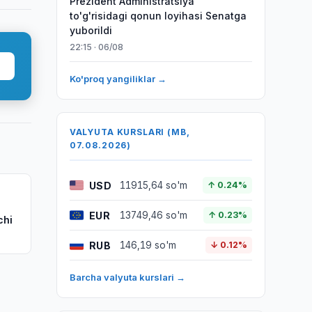
Prezident Administratsiya
to'g'risidagi qonun loyihasi Senatga
yuborildi
22:15 · 06/08
Ko'proq yangiliklar →
VALYUTA KURSLARI (MB,
07.08.2026)
USD
11915,64 so'm
↑ 0.24%
EUR
13749,46 so'm
↑ 0.23%
chi
RUB
146,19 so'm
↓ 0.12%
Barcha valyuta kurslari →