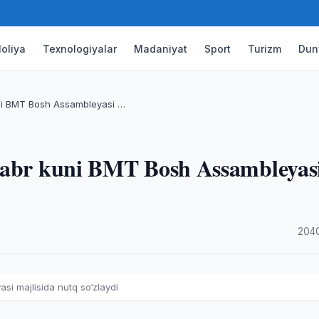
oliya
Texnologiyalar
Madaniyat
Sport
Turizm
Dun
ni BMT Bosh Assambleyasi …
tyabr kuni BMT Bosh Assambleyas
·
2040
i majlisida nutq so‘zlaydi