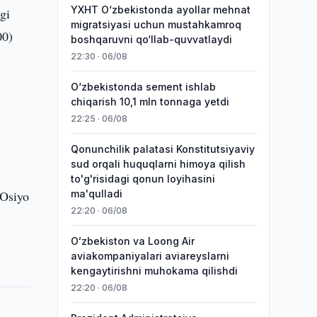
YXHT O‘zbekistonda ayollar mehnat
gi
migratsiyasi uchun mustahkamroq
00)
boshqaruvni qo‘llab-quvvatlaydi
22:30 · 06/08
O‘zbekistonda sement ishlab
chiqarish 10,1 mln tonnaga yetdi
22:25 · 06/08
Qonunchilik palatasi Konstitutsiyaviy
sud orqali huquqlarni himoya qilish
to'g'risidagi qonun loyihasini
 Osiyo
ma'qulladi
22:20 · 06/08
Oʻzbekiston va Loong Air
aviakompaniyalari aviareyslarni
kengaytirishni muhokama qilishdi
22:20 · 06/08