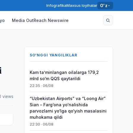
Infografika
Maxsus loyihalar
O'z
yo
Media OutReach Newswire
SO'NGGI YANGILIKLAR
i
Kam taʼminlangan oilalarga 179,2
mlrd so‘m QQS qaytarildi
22:35 · 06/08
 views
“Uzbekistan Airports” va “Loong Air”
Sian – Farg‘ona yo‘nalishida
parvozlarni yo‘lga qo‘yish masalasini
muhokama qildi
22:30 · 06/08