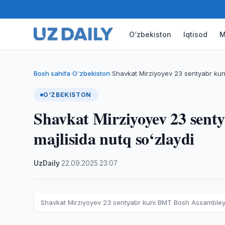
O‘zbekiston
Iqtisod
M
Bosh sahifa
O‘zbekiston
Shavkat Mirziyoyev 23 sentyabr ku
›
›
O‘ZBEKISTON
Shavkat Mirziyoyev 23 sen
majlisida nutq so‘zlaydi
UzDaily
·
22.09.2025
·
23:07
Shavkat Mirziyoyev 23 sentyabr kuni BMT Bosh Assambleyas