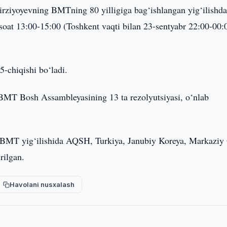
rziyoyevning BMTning 80 yilligiga bag‘ishlangan yig‘ilishda
 soat 13:00-15:00 (Toshkent vaqti bilan 23-sentyabr 22:00-00:
-chiqishi bo‘ladi.
BMT Bosh Assambleyasining 13 ta rezolyutsiyasi, o‘nlab
 BMT yig‘ilishida AQSH, Turkiya, Janubiy Koreya, Markaziy
rilgan.
Havolani nusxalash