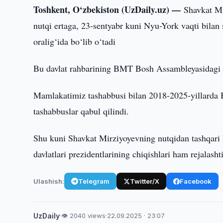
Toshkent, O‘zbekiston (UzDaily.uz) —
Shavkat Mi
nutqi ertaga, 23-sentyabr kuni Nyu-York vaqti bilan
oralig‘ida bo‘lib o‘tadi
Bu davlat rahbarining BMT Bosh Assambleyasidagi 5
Mamlakatimiz tashabbusi bilan 2018-2025-yillarda 
tashabbuslar qabul qilindi.
Shu kuni Shavkat Mirziyoyevning nutqidan tashqari
davlatlari prezidentlarining chiqishlari ham rejalashti
Ulashish:
Telegram
Twitter/X
Facebook
UzDaily
·
👁 2040 views
·
22.09.2025 · 23:07