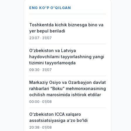
ENG KO'P O'QILGAN
Toshkentda kichik biznesga bino va
yer bepul beriladi
23:07 · 31/07
Oʻzbekiston va Latviya
haydovchilarni tayyorlashning yangi
tizimini tayyorlamoqda
09:30 · 31/07
Markaziy Osiyo va Ozarbayjon davlat
rahbarlari “Boku” mehmonxonasining
ochilish marosimida ishtirok etdilar
00:00 · 01/08
O‘zbekiston ICCA xalqaro
assotsiatsiyasiga aʼzo bo‘ldi
20:38 · 01/08