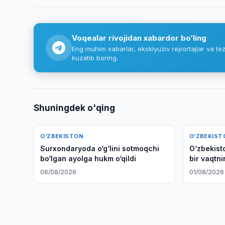
Voqealar rivojidan xabardor bo‘ling
Eng muhim xabarlar, eksklyuziv reportajlar va tez
kuzatib boring.
Shuningdek o'qing
O‘ZBEKISTON
O‘ZBEKIST
Surxondaryoda o‘g‘lini sotmoqchi
O‘zbekist
bo‘lgan ayolga hukm o‘qildi
bir vaqtni
tashidi
06/08/2026
01/08/2026