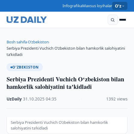
Infografika
Maxsus loyihalar
O'z
Bosh sahifa
O‘zbekiston
›
›
Serbiya Prezidenti Vuchich O‘zbekiston bilan hamkorlik salohiyatini
taʼkidladi
O‘ZBEKISTON
Serbiya Prezidenti Vuchich O‘zbekiston bilan
hamkorlik salohiyatini taʼkidladi
UzDaily
·
31.10.2025
·
04:35
·
1392 views
Serbiya Prezidenti Vuchich O‘zbekiston bilan hamkorlik
salohiyatini taʼkidladi