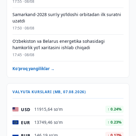
17:55 · 08/08
Samarkand-2028 sunʼiy yo‘ldoshi orbitadan ilk suratni
uzatdi
17:50 · 08/08
Oʻzbekiston va Belarus energetika sohasidagi
hamkorlik yoʻl xaritasini ishlab chiqadi
17:45 · 08/08
Ko'proq yangiliklar →
VALYUTA KURSLARI (MB, 07.08.2026)
USD
11915,64 so'm
↑ 0.24%
EUR
13749,46 so'm
↑ 0.23%
RUB
146,19 so'm
↓ 0.12%