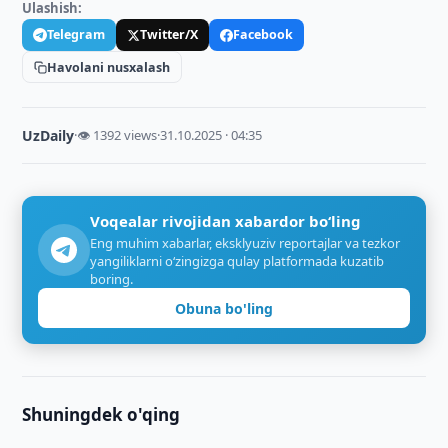
Ulashish:
Telegram
Twitter/X
Facebook
Havolani nusxalash
UzDaily
·
👁 1392 views
·
31.10.2025 · 04:35
Voqealar rivojidan xabardor bo‘ling
Eng muhim xabarlar, eksklyuziv reportajlar va tezkor
yangiliklarni o‘zingizga qulay platformada kuzatib
boring.
Obuna bo'ling
Shuningdek o'qing