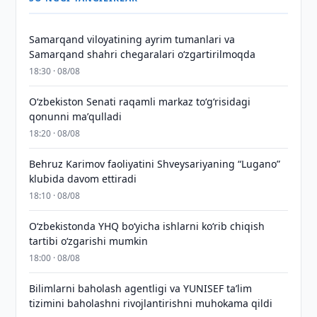
Samarqand viloyatining ayrim tumanlari va
Samarqand shahri chegaralari oʻzgartirilmoqda
18:30 · 08/08
Oʻzbekiston Senati raqamli markaz toʻgʻrisidagi
qonunni maʼqulladi
18:20 · 08/08
Behruz Karimov faoliyatini Shveysariyaning “Lugano”
klubida davom ettiradi
18:10 · 08/08
O‘zbekistonda YHQ bo‘yicha ishlarni ko‘rib chiqish
tartibi o‘zgarishi mumkin
18:00 · 08/08
Bilimlarni baholash agentligi va YUNISEF taʼlim
tizimini baholashni rivojlantirishni muhokama qildi