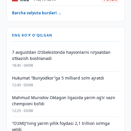
Barcha valyuta kurslari →
ENG KO'P O'QILGAN
7 avgustdan O‘zbekistonda hayvonlarni ro‘yxatdan
o‘tkazish boshlanadi
18:45 · 04/08
Hukumat “Bunyodkor”ga 5 milliard so‘m ajratdi
12:45 · 03/08
Mahmud Murodov Oktagon ligasida yarim og‘ir vazn
chempioni bo‘ldi
12:25 · 03/08
“O‘zMIJ”ning yarim yillik foydasi 2,1 trillion so‘mga
yetdi