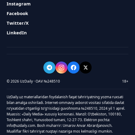
Instagram
Facebook
Twitter/X
LinkedIn
© 2026 UzDaily · OAV №248510
18+
UzDaily.uz materiallaridan foydalanish faqat tahririyatning yozma ruxsati
bilan amalga oshiriladi. Internet-ommaviy axborot vositasi sifatida davlat
roʻyxatidan oʻtganligi toʻgʻrisidagi guvohnoma №248510, 2024 yil 1 aprel.
Muassis: «Daily Media» xususiy korxonasi. Manzil: Oʻzbekiston, 100180,
Toshkent shahri, Yunusobod tumani, 12-27-73. Elektron pochta:
info@uzdaily.com. Bosh muharrir: Umarov Anvar Abrardjanovich.
Mualliflar fikri tahririyat nuqtayi nazariga mos kelmasligi mumkin.