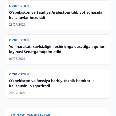
O‘ZBEKISTON
Oʻzbekiston va Saudiya Arabistoni tibbiyot sohasida
kelishuvlar imzoladi
28/07/2026
O‘ZBEKISTON
Yo'l harakati xavfsizligini oshirishga qaratilgan qonun
loyihasi Senatga taqdim etildi
06/08/2026
O‘ZBEKISTON
O‘zbekiston va Rossiya harbiy-texnik hamkorlik
kelishuvini o‘zgartiradi
28/07/2026
SO'NGGI YANGILIKLAR