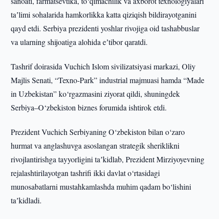
sanoati, farmatsevtika, to‘qimachilik va axborot texnologiyalari
taʼlimi sohalarida hamkorlikka katta qiziqish bildirayotganini
qayd etdi. Serbiya prezidenti yoshlar rivojiga oid tashabbuslar
va ularning shijoatiga alohida eʼtibor qaratdi.
Tashrif doirasida Vuchich Islom sivilizatsiyasi markazi, Oliy
Majlis Senati, “Texno-Park” industrial majmuasi hamda “Made
in Uzbekistan” ko‘rgazmasini ziyorat qildi, shuningdek
Serbiya–O‘zbekiston biznes forumida ishtirok etdi.
Prezident Vuchich Serbiyaning O‘zbekiston bilan o‘zaro
hurmat va anglashuvga asoslangan strategik sheriklikni
rivojlantirishga tayyorligini taʼkidlab, Prezident Mirziyoyevning
rejalashtirilayotgan tashrifi ikki davlat o‘rtasidagi
munosabatlarni mustahkamlashda muhim qadam bo‘lishini
taʼkidladi.