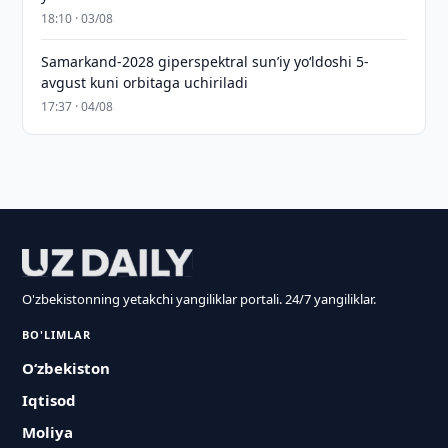
18:10 · 03/08
Samarkand-2028 giperspektral sun’iy yo‘ldoshi 5-
avgust kuni orbitaga uchiriladi
17:37 · 04/08
O'zbekistonning yetakchi yangiliklar portali. 24/7 yangiliklar.
BO'LIMLAR
O‘zbekiston
Iqtisod
Moliya