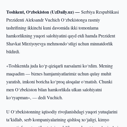
Toshkent, O‘zbekiston (UzDaily.uz) —
Serbiya Respublikasi
Prezidenti Aleksandr Vuchich O‘zbekistonga rasmiy
tashrifining ikkinchi kuni davomida ikki tomonlama
hamkorlikning yuqori salohiyatini qayd etdi hamda Prezident
Shavkat Mirziyoyevga mehmondo‘stligi uchun minnatdorlik
bildirdi.
«Toshkentda juda ko‘p qiziqarli narsalarni ko‘rdim. Mening
maqsadim — biznes hamjamiyatlarimiz uchun qulay muhit
yaratish, imkoni boricha ko‘proq aloqalar o‘rnatish. Chunki
men O‘zbekiston bilan hamkorlikda ulkan salohiyatni
ko‘ryapman», — dedi Vuchich.
U O‘zbekistonning iqtisodiy rivojlanishdagi yuqori yutuqlarini
taʼkidlab, serb kompaniyalarining qishloq xo‘jaligi, kimyo