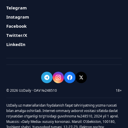
Telegram
Instagram
Facebook
Twitter/X
LinkedIn
© 2026 UzDaily · OAV №248510
18+
UzDaily.uz materiallaridan foydalanish faqat tahririyatning yozma ruxsati
bilan amalga oshiriladi. Internet-ommaviy axborot vositasi sifatida davlat
roʻyxatidan oʻtganligi toʻgʻrisidagi guvohnoma №248510, 2024 yil 1 aprel.
Muassis: «Daily Media» xususiy korxonasi. Manzil: Oʻzbekiston, 100180,
Toshkent shahri, Yunusobod tumani, 12-27-73. Elektron pochta: