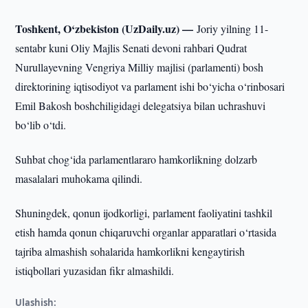
Toshkent, O‘zbekiston (UzDaily.uz) —
Joriy yilning 11-
sentabr kuni Oliy Majlis Senati devoni rahbari Qudrat
Nurullayevning Vengriya Milliy majlisi (parlamenti) bosh
direktorining iqtisodiyot va parlament ishi bo‘yicha o‘rinbosari
Emil Bakosh boshchiligidagi delegatsiya bilan uchrashuvi
bo‘lib o‘tdi.
Suhbat chog‘ida parlamentlararo hamkorlikning dolzarb
masalalari muhokama qilindi.
Shuningdek, qonun ijodkorligi, parlament faoliyatini tashkil
etish hamda qonun chiqaruvchi organlar apparatlari o‘rtasida
tajriba almashish sohalarida hamkorlikni kengaytirish
istiqbollari yuzasidan fikr almashildi.
Ulashish: