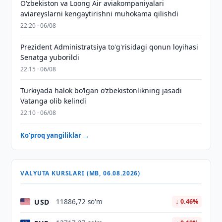
Oʻzbekiston va Loong Air aviakompaniyalari
aviareyslarni kengaytirishni muhokama qilishdi
22:20 · 06/08
Prezident Administratsiya to'g'risidagi qonun loyihasi
Senatga yuborildi
22:15 · 06/08
Turkiyada halok bo‘lgan o‘zbekistonlikning jasadi
Vatanga olib kelindi
22:10 · 06/08
Ko'proq yangiliklar →
VALYUTA KURSLARI (MB, 06.08.2026)
USD
11886,72 so'm
↓ 0.46%