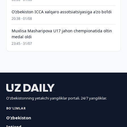
O‘zbekiston ICCA xalqaro assotsiatsiyasiga aʼzo bo‘ldi
20:38 · 01/08
Muxlisa Masharipova U17 jahon chempionatida oltin
medal oldi
23:45 · 31/07
O'zbekistonning yetakchi yangiliklar portali. 24/7 yangiliklar.
BO'LIMLAR
O‘zbekiston
Iqtisod