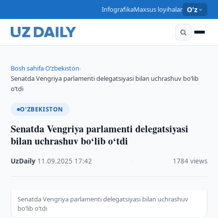
Infografika
Maxsus loyihalar
O'z
Bosh sahifa
O‘zbekiston
›
›
Senatda Vengriya parlamenti delegatsiyasi bilan uchrashuv bo‘lib
o‘tdi
O‘ZBEKISTON
Senatda Vengriya parlamenti delegatsiyasi
bilan uchrashuv bo‘lib o‘tdi
UzDaily
·
11.09.2025
·
17:42
·
1784 views
Senatda Vengriya parlamenti delegatsiyasi bilan uchrashuv
bo‘lib o‘tdi