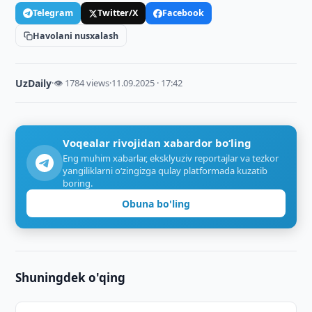
Telegram
Twitter/X
Facebook
Havolani nusxalash
UzDaily
·
👁 1784 views
·
11.09.2025 · 17:42
Voqealar rivojidan xabardor bo‘ling
Eng muhim xabarlar, eksklyuziv reportajlar va tezkor
yangiliklarni o‘zingizga qulay platformada kuzatib
boring.
Obuna bo'ling
Shuningdek o'qing