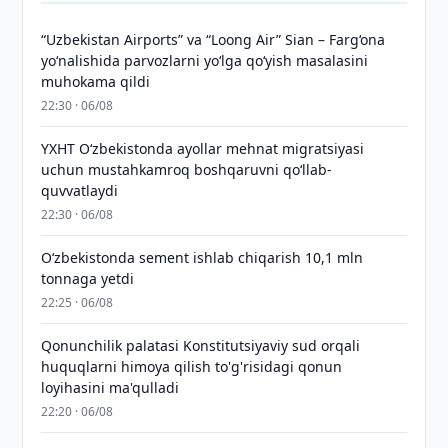
“Uzbekistan Airports” va “Loong Air” Sian – Farg‘ona
yo‘nalishida parvozlarni yo‘lga qo‘yish masalasini
muhokama qildi
22:30 · 06/08
YXHT O‘zbekistonda ayollar mehnat migratsiyasi
uchun mustahkamroq boshqaruvni qo‘llab-
quvvatlaydi
22:30 · 06/08
O‘zbekistonda sement ishlab chiqarish 10,1 mln
tonnaga yetdi
22:25 · 06/08
Qonunchilik palatasi Konstitutsiyaviy sud orqali
huquqlarni himoya qilish to'g'risidagi qonun
loyihasini ma'qulladi
22:20 · 06/08