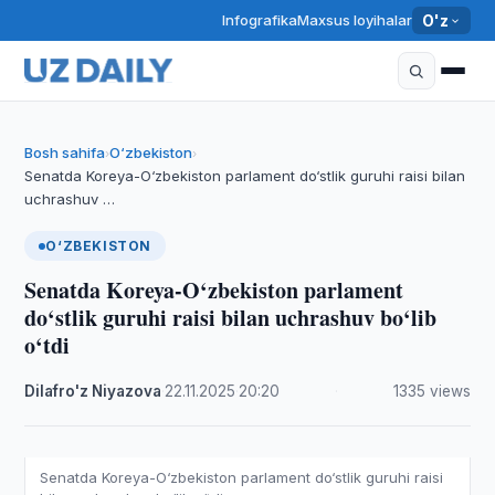
Infografika
Maxsus loyihalar
O'z
Bosh sahifa
O‘zbekiston
›
›
Senatda Koreya-O‘zbekiston parlament do‘stlik guruhi raisi bilan
uchrashuv …
O‘ZBEKISTON
Senatda Koreya-O‘zbekiston parlament
do‘stlik guruhi raisi bilan uchrashuv bo‘lib
o‘tdi
Dilafro'z Niyazova
·
22.11.2025
·
20:20
·
1335 views
Senatda Koreya-O‘zbekiston parlament do‘stlik guruhi raisi