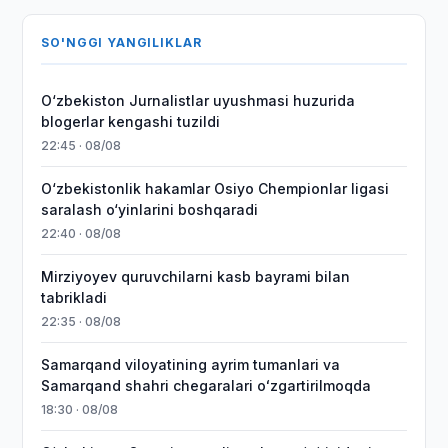
SO'NGGI YANGILIKLAR
O‘zbekiston Jurnalistlar uyushmasi huzurida
blogerlar kengashi tuzildi
22:45 · 08/08
O‘zbekistonlik hakamlar Osiyo Chempionlar ligasi
saralash o‘yinlarini boshqaradi
22:40 · 08/08
Mirziyoyev quruvchilarni kasb bayrami bilan
tabrikladi
22:35 · 08/08
Samarqand viloyatining ayrim tumanlari va
Samarqand shahri chegaralari oʻzgartirilmoqda
18:30 · 08/08