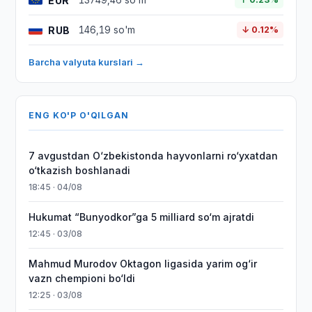
EUR
13749,46 so'm
RUB
146,19 so'm
↓ 0.12%
Barcha valyuta kurslari →
ENG KO'P O'QILGAN
7 avgustdan O‘zbekistonda hayvonlarni ro‘yxatdan
o‘tkazish boshlanadi
18:45 · 04/08
Hukumat “Bunyodkor”ga 5 milliard so‘m ajratdi
12:45 · 03/08
Mahmud Murodov Oktagon ligasida yarim og‘ir
vazn chempioni bo‘ldi
12:25 · 03/08