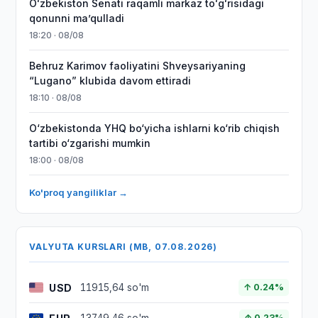
Oʻzbekiston Senati raqamli markaz toʻgʻrisidagi
qonunni maʼqulladi
18:20 · 08/08
Behruz Karimov faoliyatini Shveysariyaning
“Lugano” klubida davom ettiradi
18:10 · 08/08
O‘zbekistonda YHQ bo‘yicha ishlarni ko‘rib chiqish
tartibi o‘zgarishi mumkin
18:00 · 08/08
Ko'proq yangiliklar →
VALYUTA KURSLARI (MB, 07.08.2026)
USD
11915,64 so'm
↑ 0.24%
↑ 0.23%