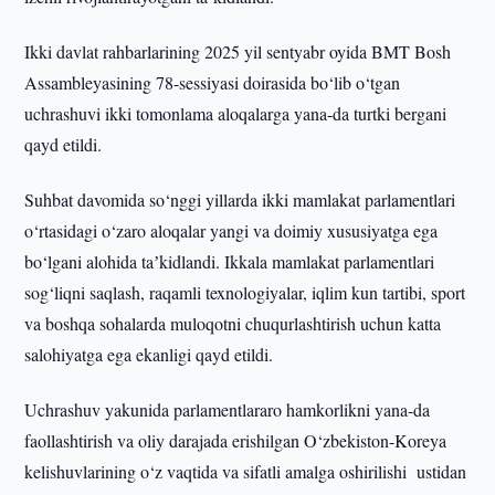
Ikki davlat rahbarlarining 2025 yil sentyabr oyida BMT Bosh
Assambleyasining 78-sessiyasi doirasida bo‘lib o‘tgan
uchrashuvi ikki tomonlama aloqalarga yana-da turtki bergani
qayd etildi.
Suhbat davomida so‘nggi yillarda ikki mamlakat parlamentlari
o‘rtasidagi o‘zaro aloqalar yangi va doimiy xususiyatga ega
bo‘lgani alohida taʼkidlandi. Ikkala mamlakat parlamentlari
sog‘liqni saqlash, raqamli texnologiyalar, iqlim kun tartibi, sport
va boshqa sohalarda muloqotni chuqurlashtirish uchun katta
salohiyatga ega ekanligi qayd etildi.
Uchrashuv yakunida parlamentlararo hamkorlikni yana-da
faollashtirish va oliy darajada erishilgan O‘zbekiston-Koreya
kelishuvlarining o‘z vaqtida va sifatli amalga oshirilishi ustidan