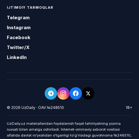
IJTIMOIY TARMOQLAR
Telegram
Instagram
Facebook
Twitter/X
LinkedIn
© 2026 UzDaily · OAV №248510
18+
UzDaily.uz materiallaridan foydalanish faqat tahririyatning yozma
ruxsati bilan amalga oshiriladi. Internet-ommaviy axborot vositasi
sifatida davlat roʻyxatidan oʻtganligi toʻgʻrisidagi guvohnoma №248510,