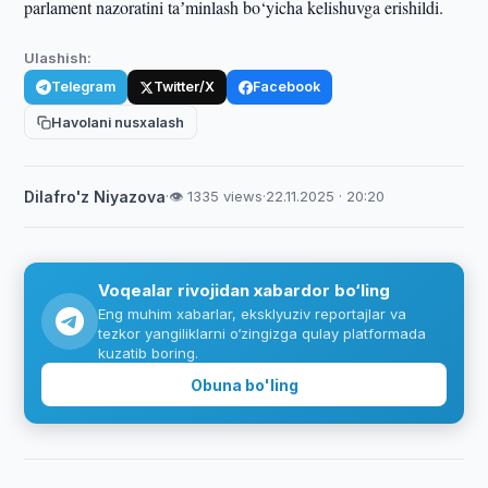
parlament nazoratini taʼminlash bo‘yicha kelishuvga erishildi.
Ulashish:
Telegram
Twitter/X
Facebook
Havolani nusxalash
Dilafro'z Niyazova
·
👁 1335 views
·
22.11.2025 · 20:20
Voqealar rivojidan xabardor bo‘ling
Eng muhim xabarlar, eksklyuziv reportajlar va
tezkor yangiliklarni o‘zingizga qulay platformada
kuzatib boring.
Obuna bo'ling