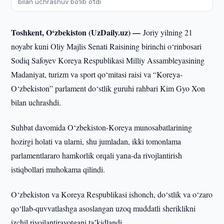
bilan uchrashuv bo‘lib o‘tdi
Toshkent, O‘zbekiston (UzDaily.uz) —
Joriy yilning 21
noyabr kuni Oliy Majlis Senati Raisining birinchi o‘rinbosari
Sodiq Safoyev Koreya Respublikasi Milliy Assambleyasining
Madaniyat, turizm va sport qo‘mitasi raisi va “Koreya-
O‘zbekiston” parlament do‘stlik guruhi rahbari Kim Gyo Xon
bilan uchrashdi.
Suhbat davomida O‘zbekiston-Koreya munosabatlarining
hozirgi holati va ularni, shu jumladan, ikki tomonlama
parlamentlararo hamkorlik orqali yana-da rivojlantirish
istiqbollari muhokama qilindi.
O‘zbekiston va Koreya Respublikasi ishonch, do‘stlik va o‘zaro
qo‘llab-quvvatlashga asoslangan uzoq muddatli sheriklikni
izchil rivojlantirayotgani taʼkidlandi.