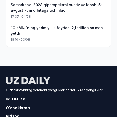
Samarkand-2028 giperspektral sun’iy yo‘ldoshi 5-
avgust kuni orbitaga uchiriladi
17:37 · 04/08
“O‘zMIJ”ning yarim yillik foydasi 2,1 trillion so‘mga
yetdi
18:10 · 03/08
O'zbekistonning yetakchi yangiliklar portali. 24/7 yangiliklar.
BO'LIMLAR
O‘zbekiston
Iqtisod