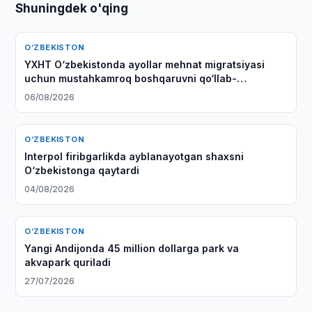
Shuningdek o'qing
O‘ZBEKISTON
YXHT O‘zbekistonda ayollar mehnat migratsiyasi
uchun mustahkamroq boshqaruvni qo‘llab-
quvvatlaydi
06/08/2026
O‘ZBEKISTON
Interpol firibgarlikda ayblanayotgan shaxsni
O‘zbekistonga qaytardi
04/08/2026
O‘ZBEKISTON
Yangi Andijonda 45 million dollarga park va
akvapark quriladi
27/07/2026