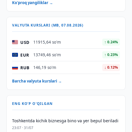
Ko'proq yangiliklar →
VALYUTA KURSLARI (MB, 07.08.2026)
USD
11915,64 so'm
↑ 0.24%
EUR
13749,46 so'm
↑ 0.23%
RUB
146,19 so'm
↓ 0.12%
Barcha valyuta kurslari →
ENG KO'P O'QILGAN
Toshkentda kichik biznesga bino va yer bepul beriladi
23:07 · 31/07