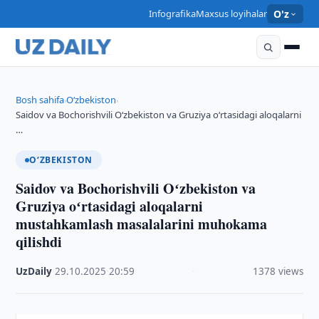
Infografika
Maxsus loyihalar
O'z
Bosh sahifa
O‘zbekiston
›
›
Saidov va Bochorishvili Oʻzbekiston va Gruziya oʻrtasidagi aloqalarni
…
O‘ZBEKISTON
Saidov va Bochorishvili Oʻzbekiston va
Gruziya oʻrtasidagi aloqalarni
mustahkamlash masalalarini muhokama
qilishdi
UzDaily
·
29.10.2025
·
20:59
·
1378 views