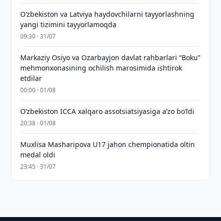
Oʻzbekiston va Latviya haydovchilarni tayyorlashning
yangi tizimini tayyorlamoqda
09:30 · 31/07
Markaziy Osiyo va Ozarbayjon davlat rahbarlari “Boku”
mehmonxonasining ochilish marosimida ishtirok
etdilar
00:00 · 01/08
O‘zbekiston ICCA xalqaro assotsiatsiyasiga aʼzo bo‘ldi
20:38 · 01/08
Muxlisa Masharipova U17 jahon chempionatida oltin
medal oldi
23:45 · 31/07