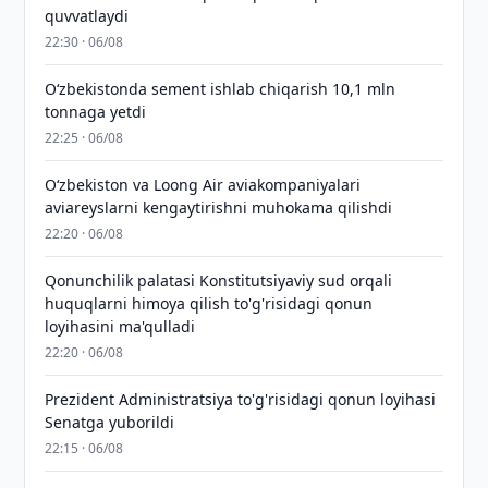
quvvatlaydi
22:30 · 06/08
O‘zbekistonda sement ishlab chiqarish 10,1 mln
tonnaga yetdi
22:25 · 06/08
Oʻzbekiston va Loong Air aviakompaniyalari
aviareyslarni kengaytirishni muhokama qilishdi
22:20 · 06/08
Qonunchilik palatasi Konstitutsiyaviy sud orqali
huquqlarni himoya qilish to'g'risidagi qonun
loyihasini ma'qulladi
22:20 · 06/08
Prezident Administratsiya to'g'risidagi qonun loyihasi
Senatga yuborildi
22:15 · 06/08