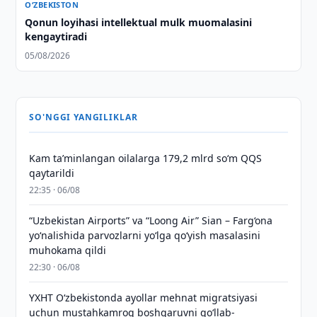
O‘ZBEKISTON
Qonun loyihasi intellektual mulk muomalasini
kengaytiradi
05/08/2026
SO'NGGI YANGILIKLAR
Kam taʼminlangan oilalarga 179,2 mlrd so‘m QQS
qaytarildi
22:35 · 06/08
“Uzbekistan Airports” va “Loong Air” Sian – Farg‘ona
yo‘nalishida parvozlarni yo‘lga qo‘yish masalasini
muhokama qildi
22:30 · 06/08
YXHT O‘zbekistonda ayollar mehnat migratsiyasi
uchun mustahkamroq boshqaruvni qo‘llab-