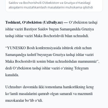
Saidov va Bochorishvili Oʻzbekiston va Gruziya oʻrtasidagi
aloqalarni mustahkamlash masalalarini muhokama qilishdi
Toshkent, O‘zbekiston (UzDaily.uz) —
Oʻzbekiston tashqi
ishlar vaziri Baxtiyor Saidov bugun Samarqandda Gruziya
tashqi ishlar vaziri Maka Bochorishvili bilan uchrashdi.
“YUNESKO Bosh konferensiyasida ishtirok etish uchun
Samarqandga tashrif buyurgan Gruziya tashqi ishlar vaziri
Maka Bochorishvili xonim bilan uchrashishdan mamnunmiz”,
dedi Oʻzbekiston tashqi ishlar vaziri oʻzining Telegram
kanalida.
Uchrashuv davomida ikki tomonlama hamkorlikning keng
koʻlamli masalalarini qamrab olgan samarali va mazmunli
muzokaralar boʻlib oʻtdi.