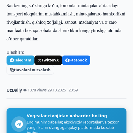
Saidovning soʻzlariga koʻra, tomonlar mintaqalar oʻrtasidagi
transport aloqalarini mustahkamlash, mintaqalararo hamkorlikni
rivojlantirish, qishloq xoʻjaligi, sanoat, madaniyat va oʻzaro
manfaatli boshqa sohalarda sheriklikni kengaytirishga alohida
eʼtibor qaratdilar.
Ulashish:
Telegram
Twitter/X
Facebook
Havolani nusxalash
UzDaily
·
👁 1378 views
·
29.10.2025 · 20:59
Voqealar rivojidan xabardor bo‘ling
Eng muhim xabarlar, eksklyuziv reportajlar va tezkor
yangiliklarni o‘zingizga qulay platformada kuzatib
boring.