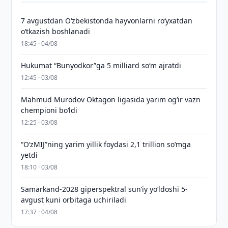
7 avgustdan O‘zbekistonda hayvonlarni ro‘yxatdan
o‘tkazish boshlanadi
18:45 · 04/08
Hukumat “Bunyodkor”ga 5 milliard so‘m ajratdi
12:45 · 03/08
Mahmud Murodov Oktagon ligasida yarim og‘ir vazn
chempioni bo‘ldi
12:25 · 03/08
“O‘zMIJ”ning yarim yillik foydasi 2,1 trillion so‘mga
yetdi
18:10 · 03/08
Samarkand-2028 giperspektral sun’iy yo‘ldoshi 5-
avgust kuni orbitaga uchiriladi
17:37 · 04/08