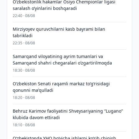
O‘zbekistonlik hakamlar Osiyo Chempionlar ligasi
saralash o‘yinlarini boshqaradi
22:40 · 08/08
Mirziyoyev quruvchilarni kasb bayrami bilan
tabrikladi
22:35 · 08/08
Samarqand viloyatining ayrim tumanlari va
Samarqand shahri chegaralari oʻzgartirilmoqda
18:30 · 08/08
Oʻzbekiston Senati raqamli markaz toʻgʻrisidagi
qonunni maʼqulladi
18:20 · 08/08
Behruz Karimov faoliyatini Shveysariyaning “Lugano”
klubida davom ettiradi
18:10 · 08/08
O‘zbekistonda YHQ bo‘yicha ishlarni ko‘rib chiqish