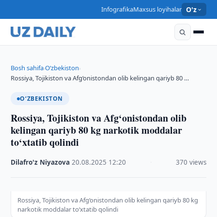
Infografika
Maxsus loyihalar
O'z
Bosh sahifa
O‘zbekiston
›
›
Rossiya, Tojikiston va Afg‘onistondan olib kelingan qariyb 80 …
O‘ZBEKISTON
Rossiya, Tojikiston va Afg‘onistondan olib
kelingan qariyb 80 kg narkotik moddalar
to‘xtatib qolindi
Dilafro'z Niyazova
·
20.08.2025
·
12:20
·
370 views
Rossiya, Tojikiston va Afg‘onistondan olib kelingan qariyb 80 kg
narkotik moddalar to‘xtatib qolindi