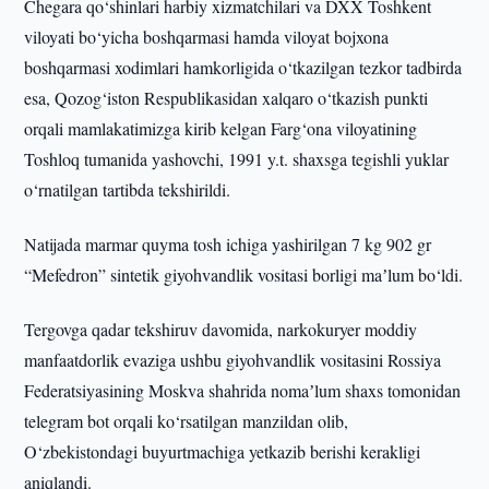
Chegara qo‘shinlari harbiy xizmatchilari va DXX Toshkent
viloyati bo‘yicha boshqarmasi hamda viloyat bojxona
boshqarmasi xodimlari hamkorligida o‘tkazilgan tezkor tadbirda
esa, Qozog‘iston Respublikasidan xalqaro o‘tkazish punkti
orqali mamlakatimizga kirib kelgan Farg‘ona viloyatining
Toshloq tumanida yashovchi, 1991 y.t. shaxsga tegishli yuklar
o‘rnatilgan tartibda tekshirildi.
Natijada marmar quyma tosh ichiga yashirilgan 7 kg 902 gr
“Mefedron” sintetik giyohvandlik vositasi borligi maʼlum bo‘ldi.
Tergovga qadar tekshiruv davomida, narkokuryer moddiy
manfaatdorlik evaziga ushbu giyohvandlik vositasini Rossiya
Federatsiyasining Moskva shahrida nomaʼlum shaxs tomonidan
telegram bot orqali ko‘rsatilgan manzildan olib,
O‘zbekistondagi buyurtmachiga yetkazib berishi kerakligi
aniqlandi.