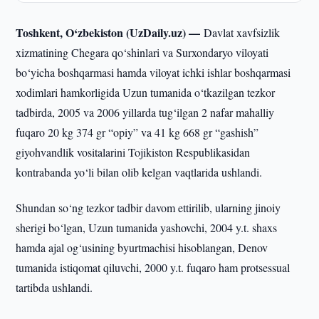
Toshkent, O‘zbekiston (UzDaily.uz) —
Davlat xavfsizlik
xizmatining Chegara qo‘shinlari va Surxondaryo viloyati
bo‘yicha boshqarmasi hamda viloyat ichki ishlar boshqarmasi
xodimlari hamkorligida Uzun tumanida o‘tkazilgan tezkor
tadbirda, 2005 va 2006 yillarda tug‘ilgan 2 nafar mahalliy
fuqaro 20 kg 374 gr “opiy” va 41 kg 668 gr “gashish”
giyohvandlik vositalarini Tojikiston Respublikasidan
kontrabanda yo‘li bilan olib kelgan vaqtlarida ushlandi.
Shundan so‘ng tezkor tadbir davom ettirilib, ularning jinoiy
sherigi bo‘lgan, Uzun tumanida yashovchi, 2004 y.t. shaxs
hamda ajal og‘usining byurtmachisi hisoblangan, Denov
tumanida istiqomat qiluvchi, 2000 y.t. fuqaro ham protsessual
tartibda ushlandi.