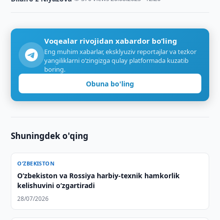
Voqealar rivojidan xabardor bo‘ling
Eng muhim xabarlar, eksklyuziv reportajlar va tezkor
yangiliklarni o‘zingizga qulay platformada kuzatib
boring.
Obuna bo'ling
Shuningdek o'qing
O‘ZBEKISTON
O‘zbekiston va Rossiya harbiy-texnik hamkorlik
kelishuvini o‘zgartiradi
28/07/2026