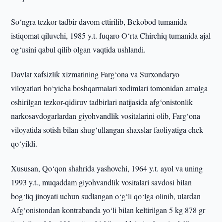
So‘ngra tezkor tadbir davom ettirilib, Bekobod tumanida
istiqomat qiluvchi, 1985 y.t. fuqaro O‘rta Chirchiq tumanida ajal
og‘usini qabul qilib olgan vaqtida ushlandi.
Davlat xafsizlik xizmatining Farg‘ona va Surxondaryo
viloyatlari bo‘yicha boshqarmalari xodimlari tomonidan amalga
oshirilgan tezkor-qidiruv tadbirlari natijasida afg‘onistonlik
narkosavdogarlardan giyohvandlik vositalarini olib, Farg‘ona
viloyatida sotish bilan shug‘ullangan shaxslar faoliyatiga chek
qo‘yildi.
Xususan, Qo‘qon shahrida yashovchi, 1964 y.t. ayol va uning
1993 y.t., muqaddam giyohvandlik vositalari savdosi bilan
bog‘liq jinoyati uchun sudlangan o‘g‘li qo‘lga olinib, ulardan
Afg‘onistondan kontrabanda yo‘li bilan keltirilgan 5 kg 878 gr