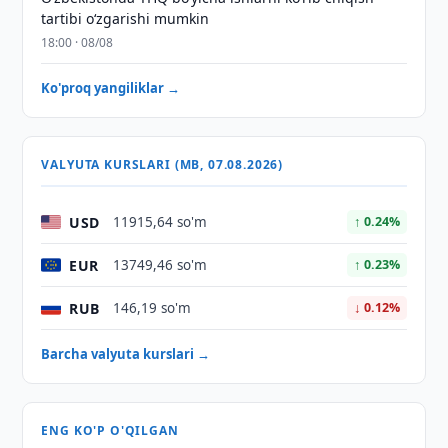
tartibi o‘zgarishi mumkin
18:00 · 08/08
Ko'proq yangiliklar →
VALYUTA KURSLARI (MB, 07.08.2026)
USD
11915,64 so'm
↑ 0.24%
EUR
13749,46 so'm
↑ 0.23%
RUB
146,19 so'm
↓ 0.12%
Barcha valyuta kurslari →
ENG KO'P O'QILGAN