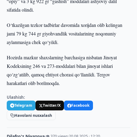
“opiy” va 3 kg 922 gr “gashish” moddalari ashyoviy dalil
sifatida olindi.
O‘tkazilgan tezkor tadbirlar davomida xorijdan olib kelingan
jami 79 kg 744 gr giyohvandlik vositalarining noqonuniy
aylanmasiga chek qo‘yildi.
Hozirda mazkur shaxslarning barchasiga nisbatan Jinoyat
Kodeksining 246 va 273-moddalari bilan jinoyat ishlari
qo‘zg‘atilib, qamoq ehtiyot chorasi qo‘llanildi. Tergov
harakatlari olib borilmoqda.
Ulashish:
Telegram
Twitter/X
Facebook
Havolani nusxalash
Dilafro'z Niyazova
·
👁 370 views
·
20.08.2025 · 12:20