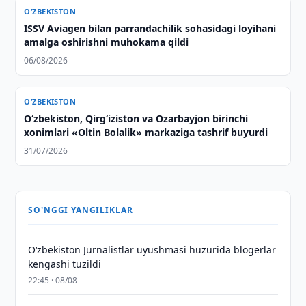
O‘ZBEKISTON
ISSV Aviagen bilan parrandachilik sohasidagi loyihani
amalga oshirishni muhokama qildi
06/08/2026
O‘ZBEKISTON
O‘zbekiston, Qirg‘iziston va Ozarbayjon birinchi
xonimlari «Oltin Bolalik» markaziga tashrif buyurdi
31/07/2026
SO'NGGI YANGILIKLAR
O‘zbekiston Jurnalistlar uyushmasi huzurida blogerlar
kengashi tuzildi
22:45 · 08/08