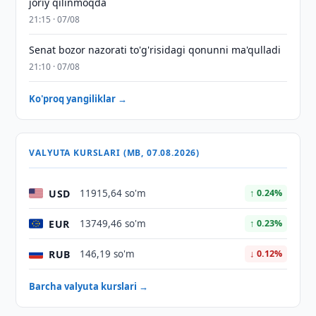
joriy qilinmoqda
21:15 · 07/08
Senat bozor nazorati to'g'risidagi qonunni ma'qulladi
21:10 · 07/08
Ko'proq yangiliklar →
VALYUTA KURSLARI (MB, 07.08.2026)
USD
11915,64 so'm
↑ 0.24%
EUR
13749,46 so'm
↑ 0.23%
RUB
146,19 so'm
↓ 0.12%
Barcha valyuta kurslari →