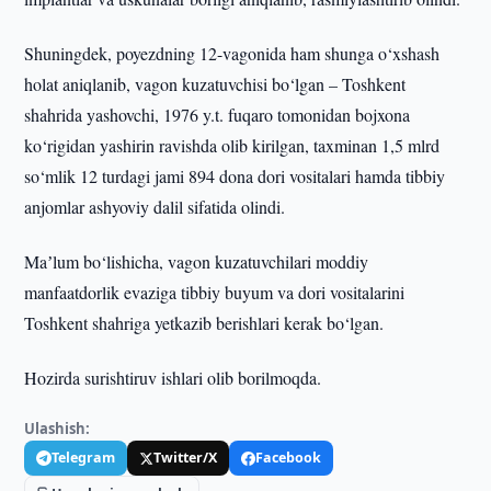
Shuningdek, poyezdning 12-vagonida ham shunga o‘xshash
holat aniqlanib, vagon kuzatuvchisi bo‘lgan – Toshkent
shahrida yashovchi, 1976 y.t. fuqaro tomonidan bojxona
ko‘rigidan yashirin ravishda olib kirilgan, taxminan 1,5 mlrd
so‘mlik 12 turdagi jami 894 dona dori vositalari hamda tibbiy
anjomlar ashyoviy dalil sifatida olindi.
Maʼlum bo‘lishicha, vagon kuzatuvchilari moddiy
manfaatdorlik evaziga tibbiy buyum va dori vositalarini
Toshkent shahriga yetkazib berishlari kerak bo‘lgan.
Hozirda surishtiruv ishlari olib borilmoqda.
Ulashish:
Telegram
Twitter/X
Facebook