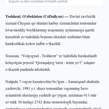
buyum va dori vositalari to‘xtatib qolindi
Toshkent, O‘zbekiston (UzDaily.uz) —
Davlat xavfsizlik
xizmati Chegara qo‘shinlari harbiy xizmatchilari tomonidan
tovar-moddiy boyliklarning noqonuniy aylanmasiga qarshi
kurashish yo‘nalishida bojxona idoralari xodimlari bilan
hamkorlikda tezkor tadbir o‘tkazildi.
Xususan, “Volgograd - Toshkent” yo‘nalishida harakatlanib
kelayotgan poyezd “Qoraqalpog‘iston - temir yo‘l” xalqaro
o‘tkazish punktida tekshirildi.
Natijada 7-vagon kuzatuvchisi bo‘lgan – Samarqand shahrida
yashovchi, 1981 y.t. shaxs tomonidan vagonning havo
aylantirish shaxtasiga yashirib qo‘yilgan, taxminan 913 mln
so‘mlik 30 turdagi 2742 dona stomotologik buyumlar,
implantlar va uskunalar borligi aniqlanib, rasmiylashtirib olindi.