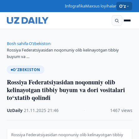
Infografika
Maxsus loyihalar
O'z
Bosh sahifa
O‘zbekiston
›
›
Rossiya Federatsiyasidan noqonuniy olib kelinayotgan tibbiy
buyum va …
O‘ZBEKISTON
Rossiya Federatsiyasidan noqonuniy olib
kelinayotgan tibbiy buyum va dori vositalari
to‘xtatib qolindi
UzDaily
·
21.11.2025
·
21:46
·
1467 views
Rossiya Federatsiyasidan noqonuniy olib kelinayotgan tibbiy