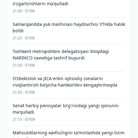
o'zgartirishlarni ma'qulladi
21:30 · 07/08
Samarqandda yuk mashinasi haydovchisi YTHda halok
bo‘ldi
21:25 · 07/08
Toshkent metropoliteni delegatsiyasi Xitoydagi
NARINCO zavodiga tashrif buyurdi
21:20 · 07/08
Oʻzbekiston va JICA erkin iqtisodiy zonalarni
rivojlantirish boʻyicha hamkorlikni kengaytirmoqda
21:20 · 07/08
Senat harbiy pensiyalar to'g'risidagi yangi qonunni
ma'qulladi
21:15 · 07/08
Mahsulotlarning xavfsizligini taʼminlashda yangi tizim