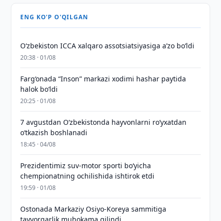
ENG KO'P O'QILGAN
O‘zbekiston ICCA xalqaro assotsiatsiyasiga aʼzo bo‘ldi
20:38 · 01/08
Farg‘onada “Inson” markazi xodimi hashar paytida
halok bo‘ldi
20:25 · 01/08
7 avgustdan O‘zbekistonda hayvonlarni ro‘yxatdan
o‘tkazish boshlanadi
18:45 · 04/08
Prezidentimiz suv-motor sporti bo‘yicha
chempionatning ochilishida ishtirok etdi
19:59 · 01/08
Ostonada Markaziy Osiyo-Koreya sammitiga
tayyorgarlik muhokama qilindi