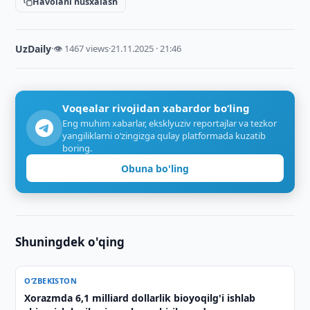
Havolani nusxalash
UzDaily
·
👁 1467 views
·
21.11.2025 · 21:46
Voqealar rivojidan xabardor bo‘ling
Eng muhim xabarlar, eksklyuziv reportajlar va tezkor
yangiliklarni o‘zingizga qulay platformada kuzatib
boring.
Obuna bo'ling
Shuningdek o'qing
O‘ZBEKISTON
Xorazmda 6,1 milliard dollarlik bioyoqilg'i ishlab