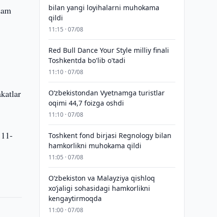
bilan yangi loyihalarni muhokama
dam
qildi
11:15 · 07/08
Red Bull Dance Your Style milliy finali
Toshkentda bo'lib o'tadi
11:10 · 07/08
katlar
O‘zbekistondan Vyetnamga turistlar
oqimi 44,7 foizga oshdi
11:10 · 07/08
 11-
Toshkent fond birjasi Regnology bilan
hamkorlikni muhokama qildi
11:05 · 07/08
Oʻzbekiston va Malayziya qishloq
xoʻjaligi sohasidagi hamkorlikni
kengaytirmoqda
11:00 · 07/08