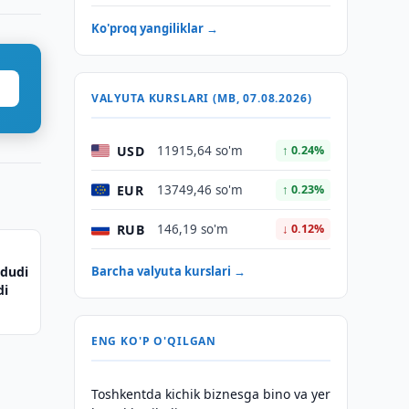
Ko'proq yangiliklar →
VALYUTA KURSLARI (MB, 07.08.2026)
USD
11915,64 so'm
↑ 0.24%
EUR
13749,46 so'm
↑ 0.23%
RUB
146,19 so'm
↓ 0.12%
dudi
Barcha valyuta kurslari →
di
ENG KO'P O'QILGAN
Toshkentda kichik biznesga bino va yer