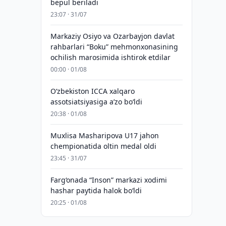
bepul beriladi
23:07 · 31/07
Markaziy Osiyo va Ozarbayjon davlat
rahbarlari “Boku” mehmonxonasining
ochilish marosimida ishtirok etdilar
00:00 · 01/08
O‘zbekiston ICCA xalqaro
assotsiatsiyasiga aʼzo bo‘ldi
20:38 · 01/08
Muxlisa Masharipova U17 jahon
chempionatida oltin medal oldi
23:45 · 31/07
Farg‘onada “Inson” markazi xodimi
hashar paytida halok bo‘ldi
20:25 · 01/08