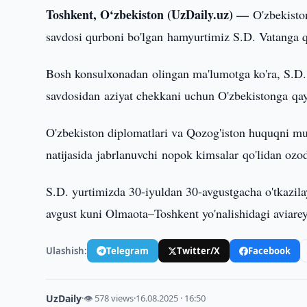
Toshkent, O‘zbekiston (UzDaily.uz) —
O'zbekisto
savdosi qurboni bo'lgan hamyurtimiz S.D. Vatanga 
Bosh konsulxonadan olingan ma'lumotga ko'ra, S.D.
savdosidan aziyat chekkani uchun O'zbekistonga qayt
O'zbekiston diplomatlari va Qozog'iston huquqni muh
natijasida jabrlanuvchi nopok kimsalar qo'lidan ozod
S.D. yurtimizda 30-iyuldan 30-avgustgacha o'tkazilay
avgust kuni Olmaota–Toshkent yo'nalishidagi aviareys
Ulashish:
Telegram
Twitter/X
Facebook
UzDaily
·
👁 578 views
·
16.08.2025 · 16:50