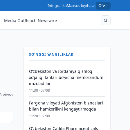
Infografika
Maxsus loyihalar
O'z
Media OutReach Newswire
SO'NGGI YANGILIKLAR
Oʻzbekiston va Iordaniya qishloq
xoʻjaligi fanlari boʻyicha memorandum
imzoladilar
11:30 · 07/08
8 views
Farg‘ona viloyati Afg‘oniston bizneslari
bilan hamkorlikni kengaytirmoqda
11:20 · 07/08
Oʻzbekiston Cadila Pharmaceuticals