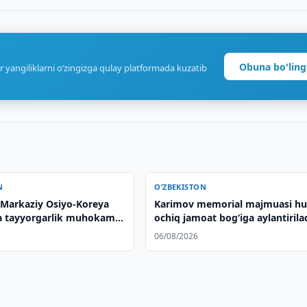
Obuna bo'ling
r yangiliklarni o‘zingizga qulay platformada kuzatib
N
O‘ZBEKISTON
Markaziy Osiyo-Koreya
Karimov memorial majmuasi hu
a tayyorgarlik muhokama
ochiq jamoat bog‘iga aylantirila
06/08/2026