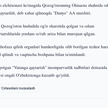
n elchixonasi ko'magida Qozog'istonning Olmaota shahrida o
qaytarildi, deb xabar qilmoqda "Dunyo" AA muxbiri.
 Qozog'iston hududida og'ir sharoitda qolgan va odam
arishlarida yordam so'rab ariza bilan murojaat qilgan.
ofaza qilish organlari hamkorligida olib borilgan tezkor hara
 qilindi va vaqtincha boshpana bilan ta'minlandi.
otgan "Vatanga qaytarish" insonparvarlik tadbirlari doirasida
i orqali O'zbekistonga kuzatib qo'yildi.
Havolani nusxalash