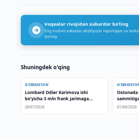
Voqealar rivojidan xabardor bo‘ling
Eng muhim xabarlar, eksklyuziv reportajlar va tezko
boring.
Shuningdek o'qing
O‘ZBEKISTON
O‘ZBEKISTO
Lombard Odier Karimova ishi
Ostonada 
bo‘yicha 3 mln frank jarimaga
sammitig
tortildi
qilindi
28/07/2026
01/08/2026