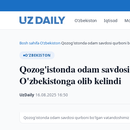
O‘zbekiston
Iqtisod
Mo
Bosh sahifa
O‘zbekiston
Qozog'istonda odam savdosi qurboni bo
›
›
O‘ZBEKISTON
Qozog'istonda odam savdosi
O'zbekistonga olib kelindi
UzDaily
·
16.08.2025
·
16:50
Qozog'istonda odam savdosi qurboni bo'lgan vatandoshimiz O