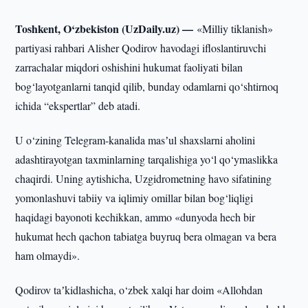
Toshkent, O‘zbekiston (UzDaily.uz) —
«Milliy tiklanish»
partiyasi rahbari Alisher Qodirov havodagi ifloslantiruvchi
zarrachalar miqdori oshishini hukumat faoliyati bilan
bog‘layotganlarni tanqid qilib, bunday odamlarni qo‘shtirnoq
ichida “ekspertlar” deb atadi.
U o‘zining Telegram-kanalida masʼul shaxslarni aholini
adashtirayotgan taxminlarning tarqalishiga yo‘l qo‘ymaslikka
chaqirdi. Uning aytishicha, Uzgidrometning havo sifatining
yomonlashuvi tabiiy va iqlimiy omillar bilan bog‘liqligi
haqidagi bayonoti kechikkan, ammo «dunyoda hech bir
hukumat hech qachon tabiatga buyruq bera olmagan va bera
ham olmaydi».
Qodirov taʼkidlashicha, o‘zbek xalqi har doim «Allohdan