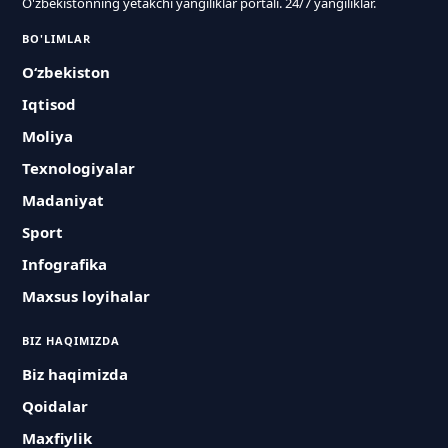
O'zbekistonning yetakchi yangiliklar portali. 24/7 yangiliklar.
BO'LIMLAR
O‘zbekiston
Iqtisod
Moliya
Texnologiyalar
Madaniyat
Sport
Infografika
Maxsus loyihalar
BIZ HAQIMIZDA
Biz haqimizda
Qoidalar
Maxfiylik