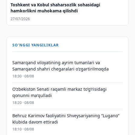
Toshkent va Kobul shaharsozlik sohasidagi
hamkorlikni muhokama qilishdi
27/07/2026
SO'NGGI YANGILIKLAR
Samarqand viloyatining ayrim tumanlari va
Samarqand shahri chegaralari oʻzgartirilmoqda
18:30 · 08/08
Oʻzbekiston Senati raqamli markaz toʻgʻrisidagi
qonunni maʼqulladi
18:20 · 08/08
Behruz Karimov faoliyatini Shveysariyaning “Lugano”
klubida davom ettiradi
18:10 · 08/08