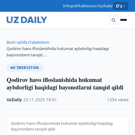
Infografika
Maxsus loyihalar
O'z
Bosh sahifa
O‘zbekiston
›
›
Qodirov havo ifloslanishida hukumat aybdorligi haqidagi
bayonotlarni tanqid …
O‘ZBEKISTON
Qodirov havo ifloslanishida hukumat
aybdorligi haqidagi bayonotlarni tanqid qildi
UzDaily
·
23.11.2025
·
18:01
·
1334 views
Qodirov havo ifloslanishida hukumat aybdorligi haqidagi
bayonotlarni tanqid qildi