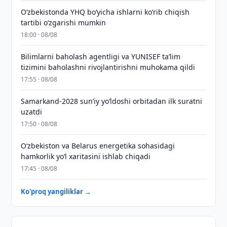
O‘zbekistonda YHQ bo‘yicha ishlarni ko‘rib chiqish
tartibi o‘zgarishi mumkin
18:00 · 08/08
Bilimlarni baholash agentligi va YUNISEF taʼlim
tizimini baholashni rivojlantirishni muhokama qildi
17:55 · 08/08
Samarkand-2028 sunʼiy yo‘ldoshi orbitadan ilk suratni
uzatdi
17:50 · 08/08
Oʻzbekiston va Belarus energetika sohasidagi
hamkorlik yoʻl xaritasini ishlab chiqadi
17:45 · 08/08
Ko'proq yangiliklar →