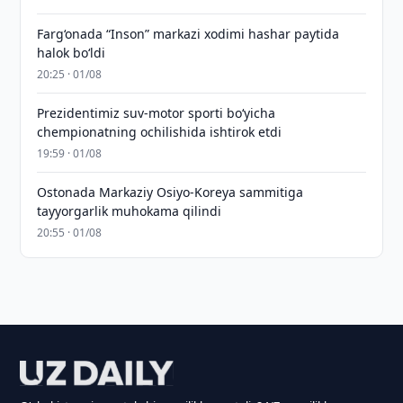
Farg‘onada “Inson” markazi xodimi hashar paytida
halok bo‘ldi
20:25 · 01/08
Prezidentimiz suv-motor sporti bo‘yicha
chempionatning ochilishida ishtirok etdi
19:59 · 01/08
Ostonada Markaziy Osiyo-Koreya sammitiga
tayyorgarlik muhokama qilindi
20:55 · 01/08