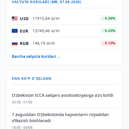
VALYUTA KURSLARI (MB, 07.08.2026)
USD
11915,64 so'm
↑ 0.24%
EUR
13749,46 so'm
↑ 0.23%
RUB
146,19 so'm
↓ 0.12%
Barcha valyuta kurslari →
ENG KO'P O'QILGAN
O‘zbekiston ICCA xalqaro assotsiatsiyasiga aʼzo bo‘ldi
20:38 · 01/08
7 avgustdan O‘zbekistonda hayvonlarni ro‘yxatdan
o‘tkazish boshlanadi
18:45 · 04/08