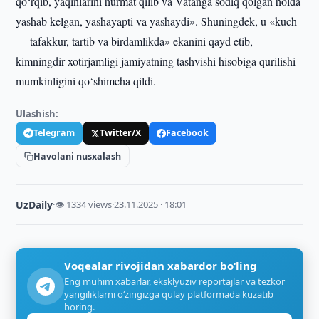
qo‘rqib, yaqinlarini hurmat qilib va Vatanga sodiq qolgan holda
yashab kelgan, yashayapti va yashaydi». Shuningdek, u «kuch
— tafakkur, tartib va birdamlikda» ekanini qayd etib,
kimningdir xotirjamligi jamiyatning tashvishi hisobiga qurilishi
mumkinligini qo‘shimcha qildi.
Ulashish:
Telegram
Twitter/X
Facebook
Havolani nusxalash
UzDaily
·
👁 1334 views
·
23.11.2025 · 18:01
Voqealar rivojidan xabardor bo‘ling
Eng muhim xabarlar, eksklyuziv reportajlar va tezkor
yangiliklarni o‘zingizga qulay platformada kuzatib
boring.