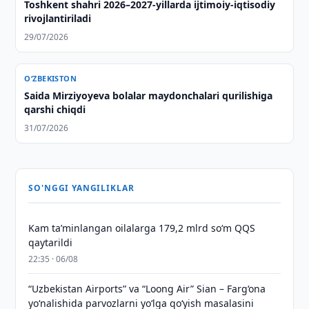
Toshkent shahri 2026–2027-yillarda ijtimoiy-iqtisodiy
rivojlantiriladi
29/07/2026
O‘ZBEKISTON
Saida Mirziyoyeva bolalar maydonchalari qurilishiga
qarshi chiqdi
31/07/2026
SO'NGGI YANGILIKLAR
Kam taʼminlangan oilalarga 179,2 mlrd so‘m QQS
qaytarildi
22:35 · 06/08
“Uzbekistan Airports” va “Loong Air” Sian – Farg‘ona
yo‘nalishida parvozlarni yo‘lga qo‘yish masalasini