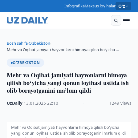
Infografika
Maxsus loyihalar
O'z
Bosh sahifa
O‘zbekiston
›
›
Mehr va Oqibat jamiyati hayvonlarni himoya qilish bo‘yicha …
O‘ZBEKISTON
Mehr va Oqibat jamiyati hayvonlarni himoya
qilish bo‘yicha yangi qonun loyihasi ustida ish
olib borayotganini ma’lum qildi
UzDaily
·
13.01.2025
·
22:10
·
1249 views
Mehr va Oqibat jamiyati hayvonlarni himoya qilish bo‘yicha
yangi qonun loyihasi ustida ish olib borayotganini ma’lum qildi