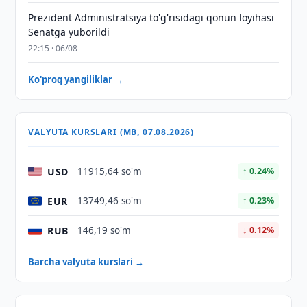
Prezident Administratsiya to'g'risidagi qonun loyihasi
Senatga yuborildi
22:15 · 06/08
Ko'proq yangiliklar →
VALYUTA KURSLARI (MB, 07.08.2026)
USD
11915,64 so'm
↑ 0.24%
EUR
13749,46 so'm
↑ 0.23%
RUB
146,19 so'm
↓ 0.12%
Barcha valyuta kurslari →