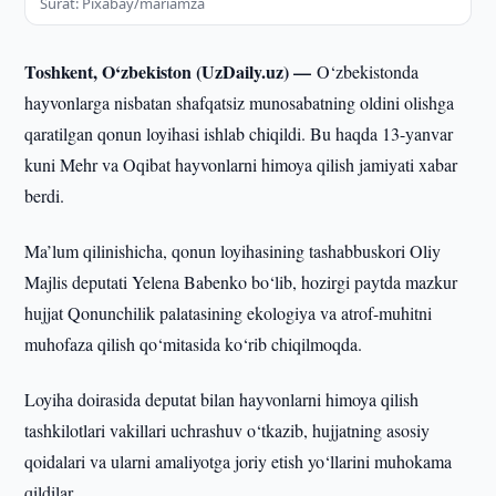
Surat: Pixabay/mariamza
Toshkent, O‘zbekiston (UzDaily.uz) —
O‘zbekistonda
hayvonlarga nisbatan shafqatsiz munosabatning oldini olishga
qaratilgan qonun loyihasi ishlab chiqildi. Bu haqda 13-yanvar
kuni Mehr va Oqibat hayvonlarni himoya qilish jamiyati xabar
berdi.
Ma’lum qilinishicha, qonun loyihasining tashabbuskori Oliy
Majlis deputati Yelena Babenko bo‘lib, hozirgi paytda mazkur
hujjat Qonunchilik palatasining ekologiya va atrof-muhitni
muhofaza qilish qo‘mitasida ko‘rib chiqilmoqda.
Loyiha doirasida deputat bilan hayvonlarni himoya qilish
tashkilotlari vakillari uchrashuv o‘tkazib, hujjatning asosiy
qoidalari va ularni amaliyotga joriy etish yo‘llarini muhokama
qildilar.