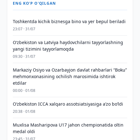
ENG KO'P O'QILGAN
Toshkentda kichik biznesga bino va yer bepul beriladi
23:07 · 31/07
Oʻzbekiston va Latviya haydovchilarni tayyorlashning
yangi tizimini tayyorlamoqda
09:30 · 31/07
Markaziy Osiyo va Ozarbayjon davlat rahbarlari “Boku”
mehmonxonasining ochilish marosimida ishtirok
etdilar
00:00 · 01/08
O‘zbekiston ICCA xalqaro assotsiatsiyasiga aʼzo bo‘ldi
20:38 · 01/08
Muxlisa Masharipova U17 jahon chempionatida oltin
medal oldi
23:45 · 31/07