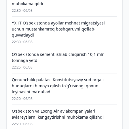
muhokama qildi
22:30 · 06/08
YXHT O‘zbekistonda ayollar mehnat migratsiyasi
uchun mustahkamroq boshqaruvni qo‘llab-
quvvatlaydi
22:30 · 06/08
O‘zbekistonda sement ishlab chiqarish 10,1 mln
tonnaga yetdi
22:25 · 06/08
Qonunchilik palatasi Konstitutsiyaviy sud orqali
huquqlarni himoya qilish to'g'risidagi qonun
loyihasini ma'qulladi
22:20 · 06/08
Oʻzbekiston va Loong Air aviakompaniyalari
aviareyslarni kengaytirishni muhokama qilishdi
22:20 · 06/08