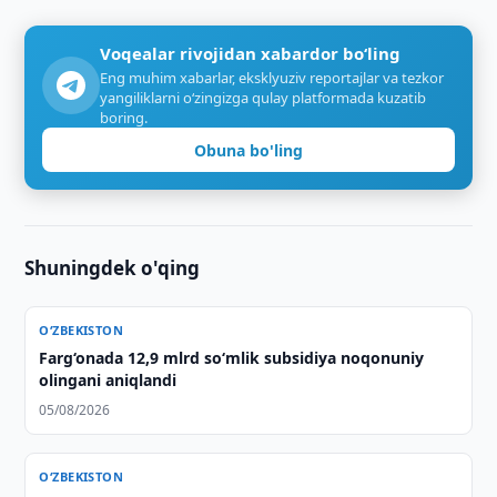
Voqealar rivojidan xabardor bo‘ling
Eng muhim xabarlar, eksklyuziv reportajlar va tezkor
yangiliklarni o‘zingizga qulay platformada kuzatib
boring.
Obuna bo'ling
Shuningdek o'qing
O‘ZBEKISTON
Farg‘onada 12,9 mlrd so‘mlik subsidiya noqonuniy
olingani aniqlandi
05/08/2026
O‘ZBEKISTON