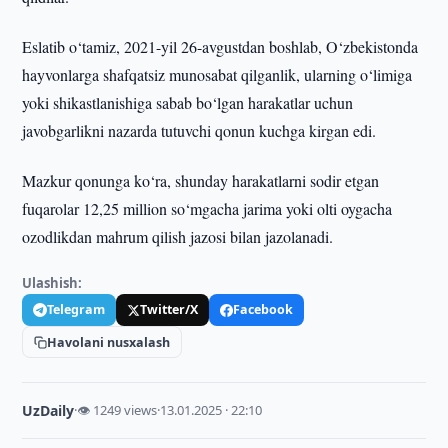
Eslatib o‘tamiz, 2021-yil 26-avgustdan boshlab, O‘zbekistonda
hayvonlarga shafqatsiz munosabat qilganlik, ularning o‘limiga
yoki shikastlanishiga sabab bo‘lgan harakatlar uchun
javobgarlikni nazarda tutuvchi qonun kuchga kirgan edi.
Mazkur qonunga ko‘ra, shunday harakatlarni sodir etgan
fuqarolar 12,25 million so‘mgacha jarima yoki olti oygacha
ozodlikdan mahrum qilish jazosi bilan jazolanadi.
Ulashish:
Telegram
Twitter/X
Facebook
Havolani nusxalash
UzDaily
·
👁 1249 views
·
13.01.2025 · 22:10