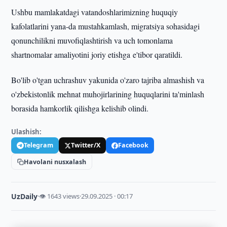
Ushbu mamlakatdagi vatandoshlarimizning huquqiy
kafolatlarini yana-da mustahkamlash, migratsiya sohasidagi
qonunchilikni muvofiqlashtirish va uch tomonlama
shartnomalar amaliyotini joriy etishga e'tibor qaratildi.
Bo'lib o'tgan uchrashuv yakunida o'zaro tajriba almashish va
o'zbekistonlik mehnat muhojirlarining huquqlarini ta'minlash
borasida hamkorlik qilishga kelishib olindi.
Ulashish:
Telegram
Twitter/X
Facebook
Havolani nusxalash
UzDaily
·
👁 1643 views
·
29.09.2025 · 00:17