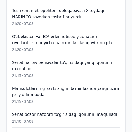
Toshkent metropoliteni delegatsiyasi Xitoydagi
NARINCO zavodiga tashrif buyurdi
21:20 · 07/08
Oʻzbekiston va JICA erkin iqtisodiy zonalarni
rivojlantirish boʻyicha hamkorlikni kengaytirmoqda
21:20 · 07/08
Senat harbiy pensiyalar to'g'risidagi yangi qonunni
ma'qulladi
21:15 · 07/08
Mahsulotlarning xavfsizligini taʼminlashda yangi tizim
joriy qilinmoqda
21:15 · 07/08
Senat bozor nazorati to'g'risidagi qonunni ma'qulladi
21:10 · 07/08