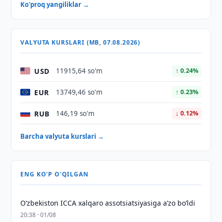
Ko'proq yangiliklar →
VALYUTA KURSLARI (MB, 07.08.2026)
USD
11915,64 so'm
↑ 0.24%
EUR
13749,46 so'm
↑ 0.23%
RUB
146,19 so'm
↓ 0.12%
Barcha valyuta kurslari →
ENG KO'P O'QILGAN
O‘zbekiston ICCA xalqaro assotsiatsiyasiga aʼzo bo‘ldi
20:38 · 01/08