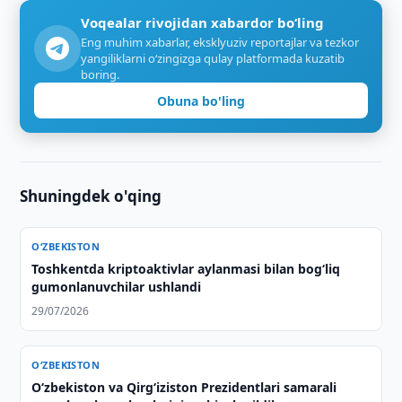
Voqealar rivojidan xabardor bo‘ling
Eng muhim xabarlar, eksklyuziv reportajlar va tezkor
yangiliklarni o‘zingizga qulay platformada kuzatib
boring.
Obuna bo'ling
Shuningdek o'qing
O‘ZBEKISTON
Toshkentda kriptoaktivlar aylanmasi bilan bog‘liq
gumonlanuvchilar ushlandi
29/07/2026
O‘ZBEKISTON
Oʻzbekiston va Qirgʻiziston Prezidentlari samarali