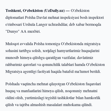
Toshkent, O‘zbekiston (UzDaily.uz) —
O'zbekiston
diplomatlari Polsha Davlat mehnat inspeksiyasi bosh inspektori
o'rinbosari Urshula Langer uchrashdilar, deb xabar bermoqda
"Dunyo" AA muxbiri.
Muloqot avvalida Polsha tomoniga O'zbekistonda migratsiya
sohasini tartibga solish, xorijdagi hamyurtlarimiz huquqlarini
munosib himoya qilishga qaratilgan vazifalar, davlatimiz
rahbarimiz qarorlari va qonunchilik talablari hamda O'zbekiston
Migratsiya agentligi faoliyati haqida batafsil ma'lumot berildi.
Polshada vaqtincha mehnat qilayotgan O'zbekiston fuqarolari
huquq va manfaatlarini himoya qilish, noqonuniy mehnatni
oldini olish, yurtimizdagi tegishli tashkilotlar bilan hamkorlik
qilish va tajriba almashish masalalari muhokama qilindi.