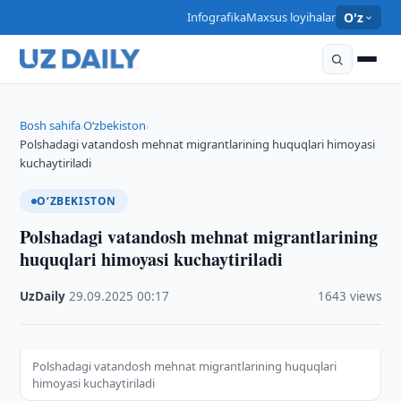
Infografika
Maxsus loyihalar
O'z
Bosh sahifa
O‘zbekiston
›
›
Polshadagi vatandosh mehnat migrantlarining huquqlari himoyasi
kuchaytiriladi
O‘ZBEKISTON
Polshadagi vatandosh mehnat migrantlarining
huquqlari himoyasi kuchaytiriladi
UzDaily
·
29.09.2025
·
00:17
·
1643 views
Polshadagi vatandosh mehnat migrantlarining huquqlari
himoyasi kuchaytiriladi