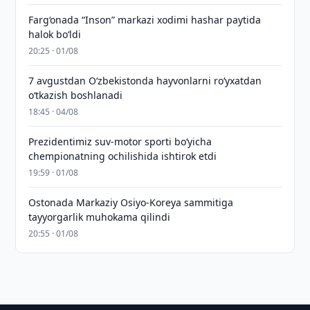
Farg‘onada “Inson” markazi xodimi hashar paytida
halok bo‘ldi
20:25 · 01/08
7 avgustdan O‘zbekistonda hayvonlarni ro‘yxatdan
o‘tkazish boshlanadi
18:45 · 04/08
Prezidentimiz suv-motor sporti bo‘yicha
chempionatning ochilishida ishtirok etdi
19:59 · 01/08
Ostonada Markaziy Osiyo-Koreya sammitiga
tayyorgarlik muhokama qilindi
20:55 · 01/08