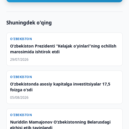
Shuningdek o'qing
O‘ZBEKISTON
Oʻzbekiston Prezidenti “Kelajak oʻyinlari”ning ochilish
marosimida ishtirok etdi
29/07/2026
O‘ZBEKISTON
O‘zbekistonda asosiy kapitalga investitsiyalar 17,5
foizga o‘sdi
05/08/2026
O‘ZBEKISTON
Nuriddin Mamajonov O‘zbekistonning Belarusdagi
elchisi etib tayinlandi