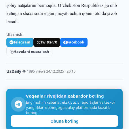
ijobiy natijalarini bermoqda. Oʻzbekiston Respublikasiga olib
kelingan shaxs sodir etgan jinoyati uchun qonun oldida javob
beradi.
Ulashish:
Telegram
Twitter/X
Facebook
Havolani nusxalash
UzDaily
·
👁 1895 views
·
24.12.2025 · 20:15
Voqealar rivojidan xabardor bo‘ling
Eng muhim xabarlar, eksklyuziv reportajlar va tezkor
yangiliklarni o‘zingizga qulay platformada kuzatib
boring.
Obuna bo'ling