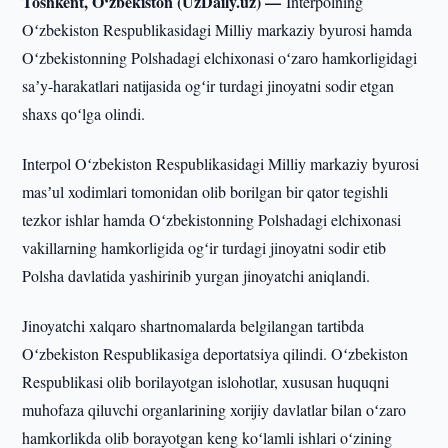
Toshkent, O‘zbekiston (UzDaily.uz) —
Interpolning
Oʻzbekiston Respublikasidagi Milliy markaziy byurosi hamda
Oʻzbekistonning Polshadagi elchixonasi oʻzaro hamkorligidagi
saʼy-harakatlari natijasida ogʻir turdagi jinoyatni sodir etgan
shaxs qoʻlga olindi.
Interpol Oʻzbekiston Respublikasidagi Milliy markaziy byurosi
masʼul xodimlari tomonidan olib borilgan bir qator tegishli
tezkor ishlar hamda Oʻzbekistonning Polshadagi elchixonasi
vakillarning hamkorligida ogʻir turdagi jinoyatni sodir etib
Polsha davlatida yashirinib yurgan jinoyatchi aniqlandi.
Jinoyatchi xalqaro shartnomalarda belgilangan tartibda
Oʻzbekiston Respublikasiga deportatsiya qilindi. Oʻzbekiston
Respublikasi olib borilayotgan islohotlar, xususan huquqni
muhofaza qiluvchi organlarining xorijiy davlatlar bilan oʻzaro
hamkorlikda olib borayotgan keng koʻlamli ishlari oʻzining