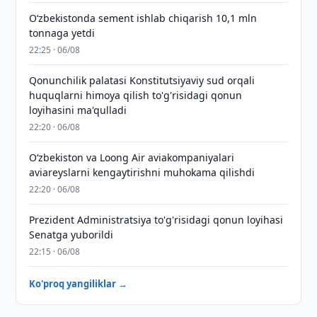
O‘zbekistonda sement ishlab chiqarish 10,1 mln
tonnaga yetdi
22:25 · 06/08
Qonunchilik palatasi Konstitutsiyaviy sud orqali
huquqlarni himoya qilish to'g'risidagi qonun
loyihasini ma'qulladi
22:20 · 06/08
Oʻzbekiston va Loong Air aviakompaniyalari
aviareyslarni kengaytirishni muhokama qilishdi
22:20 · 06/08
Prezident Administratsiya to'g'risidagi qonun loyihasi
Senatga yuborildi
22:15 · 06/08
Ko'proq yangiliklar →