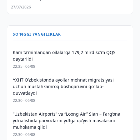
27/07/2026
SO'NGGI YANGILIKLAR
Kam taʼminlangan oilalarga 179,2 mlrd so‘m QQS
qaytarildi
22:35 · 06/08
YXHT O‘zbekistonda ayollar mehnat migratsiyasi
uchun mustahkamroq boshqaruvni qo‘llab-
quvvatlaydi
22:30 · 06/08
“Uzbekistan Airports” va “Loong Air” Sian – Farg‘ona
yo‘nalishida parvozlarni yo‘lga qo‘yish masalasini
muhokama qildi
22:30 · 06/08