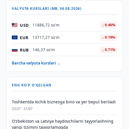
VALYUTA KURSLARI (MB, 06.08.2026)
USD
11886,72 so'm
↓ 0.46%
EUR
13717,27 so'm
↓ 0.19%
RUB
146,37 so'm
↓ 0.71%
Barcha valyuta kurslari →
ENG KO'P O'QILGAN
Toshkentda kichik biznesga bino va yer bepul beriladi
23:07 · 31/07
Oʻzbekiston va Latviya haydovchilarni tayyorlashning
yangi tizimini tayyorlamoqda