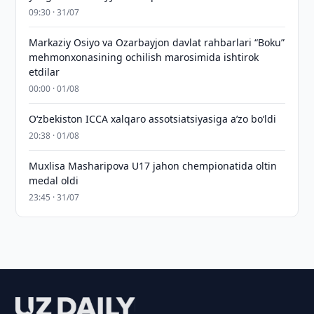
09:30 · 31/07
Markaziy Osiyo va Ozarbayjon davlat rahbarlari “Boku”
mehmonxonasining ochilish marosimida ishtirok
etdilar
00:00 · 01/08
O‘zbekiston ICCA xalqaro assotsiatsiyasiga aʼzo bo‘ldi
20:38 · 01/08
Muxlisa Masharipova U17 jahon chempionatida oltin
medal oldi
23:45 · 31/07