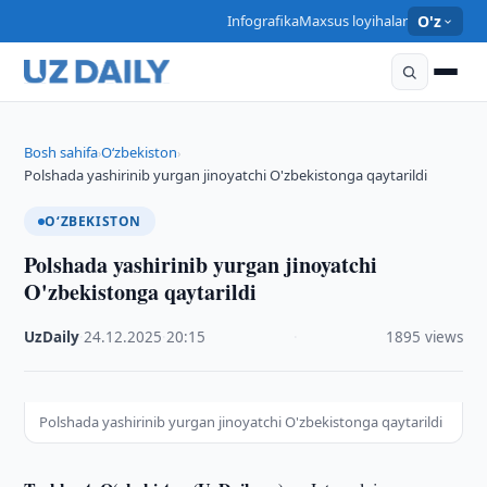
Infografika
Maxsus loyihalar
O'z
Bosh sahifa
O‘zbekiston
›
›
Polshada yashirinib yurgan jinoyatchi O'zbekistonga qaytarildi
O‘ZBEKISTON
Polshada yashirinib yurgan jinoyatchi
O'zbekistonga qaytarildi
UzDaily
·
24.12.2025
·
20:15
·
1895 views
Polshada yashirinib yurgan jinoyatchi O'zbekistonga qaytarildi