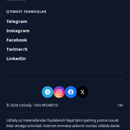
IJTIMOIY TARMOQLAR
Telegram
Instagram
Facebook
Twitter/X
LinkedIn
© 2026 UzDaily · OAV №248510
18+
UzDaily.uz materiallaridan foydalanish faqat tahririyatning yozma ruxsati
bilan amalga oshiriladi. Internet-ommaviy axborot vositasi sifatida davlat