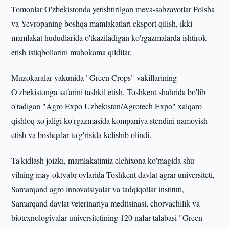
Tomonlar O'zbekistonda yetishtirilgan meva-sabzavotlar Polsha
va Yevropaning boshqa mamlakatlari eksport qilish, ikki
mamlakat hududlarida o'tkaziladigan ko'rgazmalarda ishtirok
etish istiqbollarini muhokama qildilar.
Muzokaralar yakunida "Green Crops" vakillarining
O'zbekistonga safarini tashkil etish, Toshkent shahrida bo'lib
o'tadigan "Agro Expo Uzbekistan/Agrotech Expo" xalqaro
qishloq xo'jaligi ko'rgazmasida kompaniya stendini namoyish
etish va boshqalar to'g'risida kelishib olindi.
Ta'kidlash joizki, mamlakatimiz elchixona ko'magida shu
yilning may-oktyabr oylarida Toshkent davlat agrar universiteti,
Samarqand agro innovatsiyalar va tadqiqotlar instituti,
Samarqand davlat veterinariya meditsinasi, chorvachilik va
biotexnologiyalar universitetining 120 nafar talabasi "Green