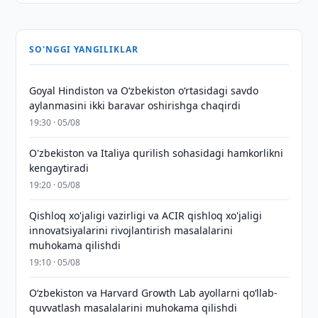
SO'NGGI YANGILIKLAR
Goyal Hindiston va Oʻzbekiston oʻrtasidagi savdo
aylanmasini ikki baravar oshirishga chaqirdi
19:30 · 05/08
O'zbekiston va Italiya qurilish sohasidagi hamkorlikni
kengaytiradi
19:20 · 05/08
Qishloq xo'jaligi vazirligi va ACIR qishloq xo'jaligi
innovatsiyalarini rivojlantirish masalalarini
muhokama qilishdi
19:10 · 05/08
Oʻzbekiston va Harvard Growth Lab ayollarni qoʻllab-
quvvatlash masalalarini muhokama qilishdi