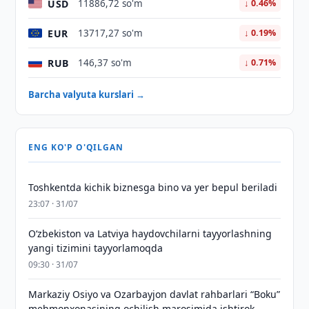
USD
11886,72 so'm
↓ 0.46%
EUR
13717,27 so'm
↓ 0.19%
RUB
146,37 so'm
↓ 0.71%
Barcha valyuta kurslari →
ENG KO'P O'QILGAN
Toshkentda kichik biznesga bino va yer bepul beriladi
23:07 · 31/07
Oʻzbekiston va Latviya haydovchilarni tayyorlashning
yangi tizimini tayyorlamoqda
09:30 · 31/07
Markaziy Osiyo va Ozarbayjon davlat rahbarlari “Boku”
mehmonxonasining ochilish marosimida ishtirok