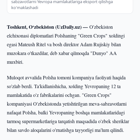
sabzavotlarni Yevropa mamlakatlariga eksport qilishga
ko'maklashadi
Toshkent, O‘zbekiston (UzDaily.uz) —
O'zbekiston
elchixonasi diplomatlari Polshaning "Green Crops" xoldingi
egasi Mateush Ritel va bosh direktor Adam Rujiskiy bilan
muzokara o'tkazdilar, deb xabar qilmoqda "Dunyo" AA
muxbiri.
Muloqot avvalida Polsha tomoni kompaniya faoliyati haqida
so'zlab berdi. Ta'kidlanishicha, xolding Yevropaning 12 ta
mamlakatida o'z fabrikalarini ochgan. "Green Crops"
kompaniyasi O'zbekistonda yetishtirilgan meva-sabzavotlarni
nafaqat Polsha, balki Yevropaning boshqa mamlakatlaridagi
tarmoq supermarketlariga tarqatish maqsadida o'zbek sheriklar
bilan savdo aloqalarini o'rnatishga tayyorligi ma'lum qilindi.