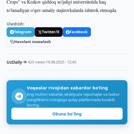
Crops" va Krakov qishloq xo'jaligi universitetida haq
to'lanadigan o'quv-amaliy stajirovkalarda ishtirok etmoqda.
Ulashish:
Telegram
Twitter/X
Facebook
Havolani nusxalash
UzDaily
·
👁 425 views
·
19.08.2025 · 12:45
Voqealar rivojidan xabardor bo‘ling
Eng muhim xabarlar, eksklyuziv reportajlar va tezkor
yangiliklarni o‘zingizga qulay platformada kuzatib
boring.
Obuna bo'ling