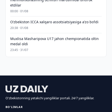
etdilar
00:00 · 01/08
O‘zbekiston ICCA xalqaro assotsiatsiyasiga aʼzo bo‘ldi
20:38 · 01/08
Muxlisa Masharipova U17 jahon chempionatida oltin
medal oldi
23:45 · 31/07
O'zbekistonning yetakchi yangiliklar portali. 24/7 yangiliklar.
BO'LIMLAR