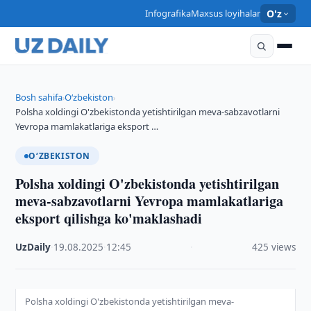
Infografika
Maxsus loyihalar
O'z
Bosh sahifa
O‘zbekiston
›
›
Polsha xoldingi O'zbekistonda yetishtirilgan meva-sabzavotlarni
Yevropa mamlakatlariga eksport …
O‘ZBEKISTON
Polsha xoldingi O'zbekistonda yetishtirilgan
meva-sabzavotlarni Yevropa mamlakatlariga
eksport qilishga ko'maklashadi
UzDaily
·
19.08.2025
·
12:45
·
425 views
Polsha xoldingi O'zbekistonda yetishtirilgan meva-