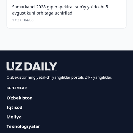
Samarkand-2028 giperspektral sun’iy yo‘ldoshi 5-
avgust kuni orbitaga uchiriladi
17:37 · 04/08
O'zbekistonning yetakchi yangiliklar portali. 24/7 yangiliklar.
BO'LIMLAR
O‘zbekiston
Iqtisod
Moliya
Texnologiyalar