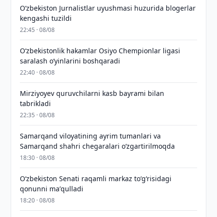
O‘zbekiston Jurnalistlar uyushmasi huzurida blogerlar
kengashi tuzildi
22:45 · 08/08
O‘zbekistonlik hakamlar Osiyo Chempionlar ligasi
saralash o‘yinlarini boshqaradi
22:40 · 08/08
Mirziyoyev quruvchilarni kasb bayrami bilan
tabrikladi
22:35 · 08/08
Samarqand viloyatining ayrim tumanlari va
Samarqand shahri chegaralari oʻzgartirilmoqda
18:30 · 08/08
Oʻzbekiston Senati raqamli markaz toʻgʻrisidagi
qonunni maʼqulladi
18:20 · 08/08