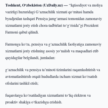
Toshkent, O‘zbekiston (UzDaily.uz) —
“Iqtisodiyot va moliya
vazirligi huzuridagi G‘aznachilik xizmati qo‘mitasi hamda
byudjetdan tashqari Pensiya jamg‘armasi tomonidan zamonaviy
xizmatlarni joriy etish chora-tadbirlari to‘g‘risida”gi Prezident
Farmoni qabul qilindi.
Farmonga ko‘ra, pensiya va g‘aznachilik faoliyatiga zamonaviy
xizmatlarni joriy etishning asosiy yo‘nalish va maqsadlari etib
quyidagilar belgilandi, jumladan:
g‘aznachilik va pensiya taʼminoti tizimlarini raqamlashtirish va
avtomatlashtirish orqali hududlarda ixcham xizmat ko‘rsatish
ofislarini tashkil etish;
fuqarolarga ko‘rsatiladigan xizmatlarni to‘liq elektron va
proaktiv shaklga o‘tkazishga erishish.