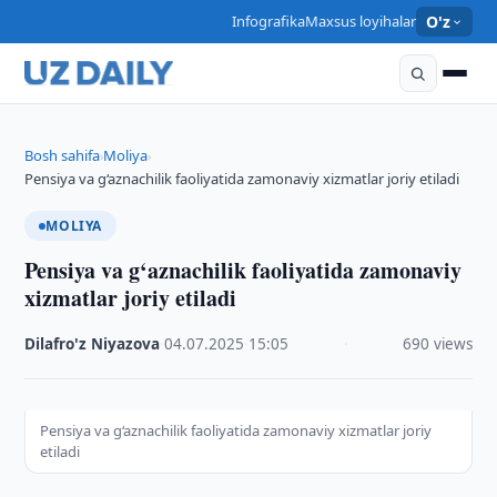
Infografika
Maxsus loyihalar
O'z
Bosh sahifa
Moliya
›
›
Pensiya va g‘aznachilik faoliyatida zamonaviy xizmatlar joriy etiladi
MOLIYA
Pensiya va g‘aznachilik faoliyatida zamonaviy
xizmatlar joriy etiladi
Dilafro'z Niyazova
·
04.07.2025
·
15:05
·
690 views
Pensiya va g‘aznachilik faoliyatida zamonaviy xizmatlar joriy
etiladi