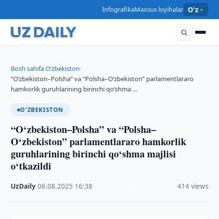
Infografika
Maxsus loyihalar
O'z
Bosh sahifa
O‘zbekiston
›
›
“O‘zbekiston–Polsha” va “Polsha–O‘zbekiston” parlamentlararo
hamkorlik guruhlarining birinchi qo‘shma …
O‘ZBEKISTON
“O‘zbekiston–Polsha” va “Polsha–
O‘zbekiston” parlamentlararo hamkorlik
guruhlarining birinchi qo‘shma majlisi
o‘tkazildi
UzDaily
·
06.08.2025
·
16:38
·
414 views