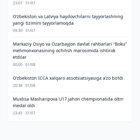
23:07 · 31/07
Oʻzbekiston va Latviya haydovchilarni tayyorlashning
yangi tizimini tayyorlamoqda
09:30 · 31/07
Markaziy Osiyo va Ozarbayjon davlat rahbarlari “Boku”
mehmonxonasining ochilish marosimida ishtirok
etdilar
00:00 · 01/08
O‘zbekiston ICCA xalqaro assotsiatsiyasiga aʼzo bo‘ldi
20:38 · 01/08
Muxlisa Masharipova U17 jahon chempionatida oltin
medal oldi
23:45 · 31/07