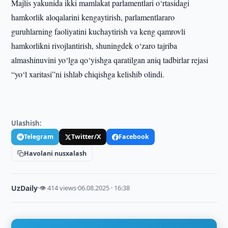
Majlis yakunida ikki mamlakat parlamentlari o‘rtasidagi
hamkorlik aloqalarini kengaytirish, parlamentlararo
guruhlarning faoliyatini kuchaytirish va keng qamrovli
hamkorlikni rivojlantirish, shuningdek o‘zaro tajriba
almashinuvini yo‘lga qo‘yishga qaratilgan aniq tadbirlar rejasi
“yo‘l xaritasi”ni ishlab chiqishga kelishib olindi.
Ulashish:
Telegram
Twitter/X
Facebook
Havolani nusxalash
UzDaily
·
👁 414 views
·
06.08.2025 · 16:38