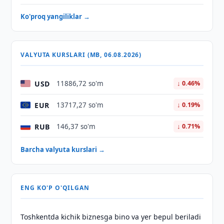
Ko'proq yangiliklar →
VALYUTA KURSLARI (MB, 06.08.2026)
USD
11886,72 so'm
↓ 0.46%
EUR
13717,27 so'm
↓ 0.19%
RUB
146,37 so'm
↓ 0.71%
Barcha valyuta kurslari →
ENG KO'P O'QILGAN
Toshkentda kichik biznesga bino va yer bepul beriladi