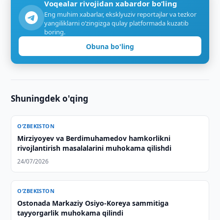
Voqealar rivojidan xabardor bo‘ling
Eng muhim xabarlar, eksklyuziv reportajlar va tezkor
yangiliklarni o‘zingizga qulay platformada kuzatib
boring.
Obuna bo'ling
Shuningdek o'qing
O‘ZBEKISTON
Mirziyoyev va Berdimuhamedov hamkorlikni
rivojlantirish masalalarini muhokama qilishdi
24/07/2026
O‘ZBEKISTON
Ostonada Markaziy Osiyo-Koreya sammitiga
tayyorgarlik muhokama qilindi