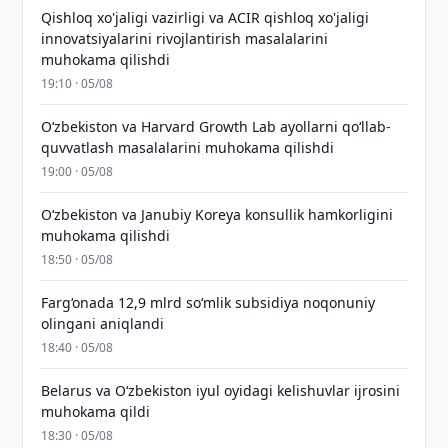
Qishloq xo'jaligi vazirligi va ACIR qishloq xo'jaligi
innovatsiyalarini rivojlantirish masalalarini
muhokama qilishdi
19:10 · 05/08
Oʻzbekiston va Harvard Growth Lab ayollarni qoʻllab-
quvvatlash masalalarini muhokama qilishdi
19:00 · 05/08
Oʻzbekiston va Janubiy Koreya konsullik hamkorligini
muhokama qilishdi
18:50 · 05/08
Farg‘onada 12,9 mlrd so‘mlik subsidiya noqonuniy
olingani aniqlandi
18:40 · 05/08
Belarus va O‘zbekiston iyul oyidagi kelishuvlar ijrosini
muhokama qildi
18:30 · 05/08