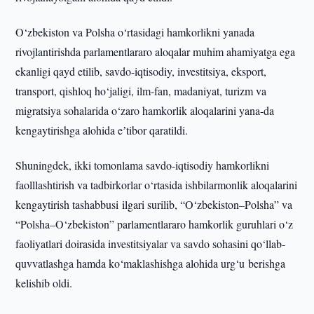
O‘zbekiston va Polsha o‘rtasidagi hamkorlikni yanada
rivojlantirishda parlamentlararo aloqalar muhim ahamiyatga ega
ekanligi qayd etilib, savdo-iqtisodiy, investitsiya, eksport,
transport, qishloq ho‘jaligi, ilm-fan, madaniyat, turizm va
migratsiya sohalarida o‘zaro hamkorlik aloqalarini yana-da
kengaytirishga alohida eʼtibor qaratildi.
Shuningdek, ikki tomonlama savdo-iqtisodiy hamkorlikni
faolllashtirish va tadbirkorlar o‘rtasida ishbilarmonlik aloqalarini
kengaytirish tashabbusi ilgari surilib, “O‘zbekiston–Polsha” va
“Polsha–O‘zbekiston” parlamentlararo hamkorlik guruhlari o‘z
faoliyatlari doirasida investitsiyalar va savdo sohasini qo‘llab-
quvvatlashga hamda ko‘maklashishga alohida urg‘u berishga
kelishib oldi.