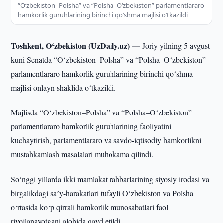
“O‘zbekiston–Polsha” va “Polsha–O‘zbekiston” parlamentlararo
hamkorlik guruhlarining birinchi qo‘shma majlisi o‘tkazildi
Toshkent, O‘zbekiston (UzDaily.uz) —
Joriy yilning 5 avgust
kuni Senatda “O‘zbekiston–Polsha” va “Polsha–O‘zbekiston”
parlamentlararo hamkorlik guruhlarining birinchi qo‘shma
majlisi onlayn shaklida o‘tkazildi.
Majlisda “O‘zbekiston–Polsha” va “Polsha–O‘zbekiston”
parlamentlararo hamkorlik guruhlarining faoliyatini
kuchaytirish, parlamentlararo va savdo-iqtisodiy hamkorlikni
mustahkamlash masalalari muhokama qilindi.
So‘nggi yillarda ikki mamlakat rahbarlarining siyosiy irodasi va
birgalikdagi saʼy-harakatlari tufayli O‘zbekiston va Polsha
o‘rtasida ko‘p qirrali hamkorlik munosabatlari faol
rivojlanayotgani alohida qayd etildi.