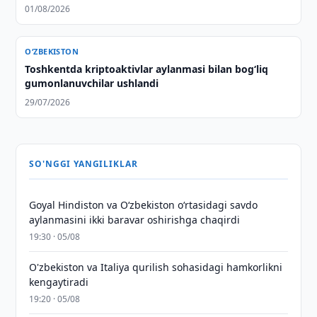
01/08/2026
O‘ZBEKISTON
Toshkentda kriptoaktivlar aylanmasi bilan bog‘liq
gumonlanuvchilar ushlandi
29/07/2026
SO'NGGI YANGILIKLAR
Goyal Hindiston va Oʻzbekiston oʻrtasidagi savdo
aylanmasini ikki baravar oshirishga chaqirdi
19:30 · 05/08
O'zbekiston va Italiya qurilish sohasidagi hamkorlikni
kengaytiradi
19:20 · 05/08