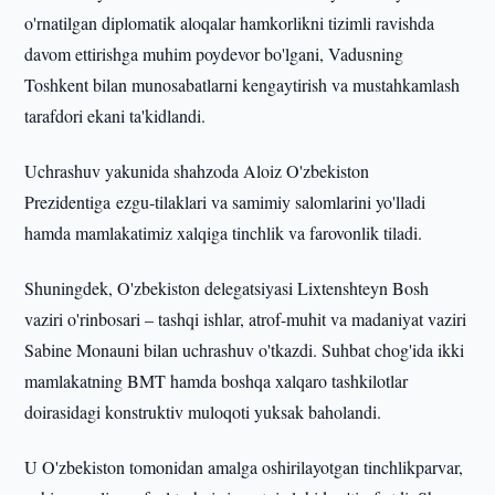
o'rnatilgan diplomatik aloqalar hamkorlikni tizimli ravishda
davom ettirishga muhim poydevor bo'lgani, Vadusning
Toshkent bilan munosabatlarni kengaytirish va mustahkamlash
tarafdori ekani ta'kidlandi.
Uchrashuv yakunida shahzoda Aloiz O'zbekiston
Prezidentiga ezgu-tilaklari va samimiy salomlarini yo'lladi
hamda mamlakatimiz xalqiga tinchlik va farovonlik tiladi.
Shuningdek, O'zbekiston delegatsiyasi Lixtenshteyn Bosh
vaziri o'rinbosari – tashqi ishlar, atrof-muhit va madaniyat vaziri
Sabine Monauni bilan uchrashuv o'tkazdi. Suhbat chog'ida ikki
mamlakatning BMT hamda boshqa xalqaro tashkilotlar
doirasidagi konstruktiv muloqoti yuksak baholandi.
U O'zbekiston tomonidan amalga oshirilayotgan tinchlikparvar,