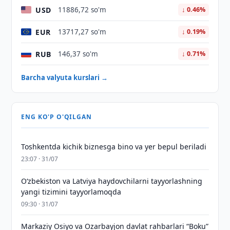
USD
11886,72 so'm
↓ 0.46%
EUR
13717,27 so'm
↓ 0.19%
RUB
146,37 so'm
↓ 0.71%
Barcha valyuta kurslari →
ENG KO'P O'QILGAN
Toshkentda kichik biznesga bino va yer bepul beriladi
23:07 · 31/07
Oʻzbekiston va Latviya haydovchilarni tayyorlashning
yangi tizimini tayyorlamoqda
09:30 · 31/07
Markaziy Osiyo va Ozarbayjon davlat rahbarlari “Boku”