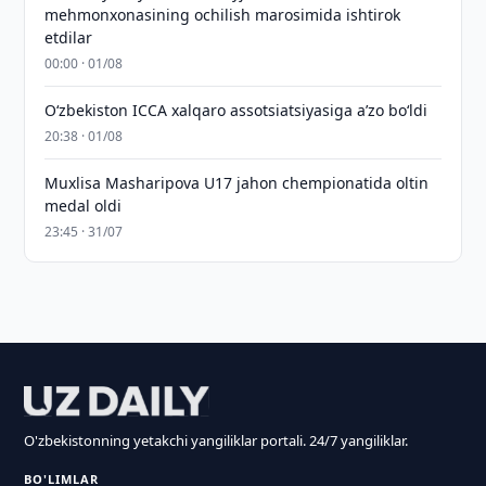
mehmonxonasining ochilish marosimida ishtirok
etdilar
00:00 · 01/08
O‘zbekiston ICCA xalqaro assotsiatsiyasiga aʼzo bo‘ldi
20:38 · 01/08
Muxlisa Masharipova U17 jahon chempionatida oltin
medal oldi
23:45 · 31/07
O'zbekistonning yetakchi yangiliklar portali. 24/7 yangiliklar.
BO'LIMLAR