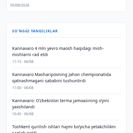
05/08/2026
SO'NGGI YANGILIKLAR
Kannavaro 4 mln yevro maosh haqidagi mish-
mishlarni rad etdi
11:15 · 06/08
Kannavaro Masharipovning Jahon chempionatida
qatnashmagani sababini tushuntirdi
11:00 · 06/08
Kannavaro: O‘zbekiston terma jamoasining o‘yini
yaxshilandi
10:45 · 06/08
Toshkent qurilish ishlari hajmi bo‘yicha yetakchilikni
saqlab qoldi