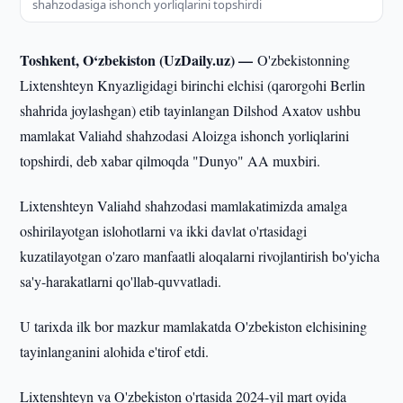
shahzodasiga ishonch yorliqlarini topshirdi
Toshkent, O‘zbekiston (UzDaily.uz) —
O'zbekistonning
Lixtenshteyn Knyazligidagi birinchi elchisi (qarorgohi Berlin
shahrida joylashgan) etib tayinlangan Dilshod Axatov ushbu
mamlakat Valiahd shahzodasi Aloizga ishonch yorliqlarini
topshirdi, deb xabar qilmoqda "Dunyo" AA muxbiri.
Lixtenshteyn Valiahd shahzodasi mamlakatimizda amalga
oshirilayotgan islohotlarni va ikki davlat o'rtasidagi
kuzatilayotgan o'zaro manfaatli aloqalarni rivojlantirish bo'yicha
sa'y-harakatlarni qo'llab-quvvatladi.
U tarixda ilk bor mazkur mamlakatda O'zbekiston elchisining
tayinlanganini alohida e'tirof etdi.
Lixtenshteyn va O'zbekiston o'rtasida 2024-yil mart oyida