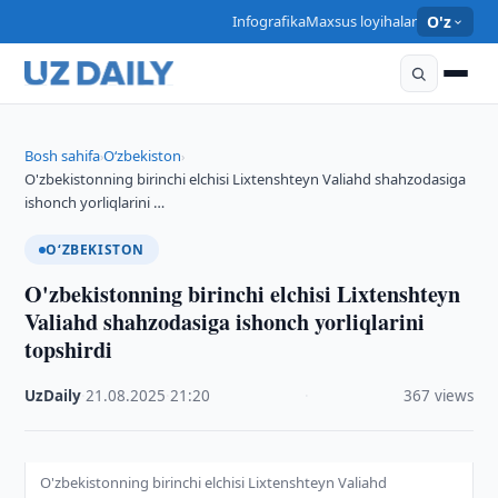
Infografika
Maxsus loyihalar
O'z
Bosh sahifa
O‘zbekiston
›
›
O'zbekistonning birinchi elchisi Lixtenshteyn Valiahd shahzodasiga
ishonch yorliqlarini …
O‘ZBEKISTON
O'zbekistonning birinchi elchisi Lixtenshteyn
Valiahd shahzodasiga ishonch yorliqlarini
topshirdi
UzDaily
·
21.08.2025
·
21:20
·
367 views
O'zbekistonning birinchi elchisi Lixtenshteyn Valiahd