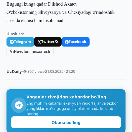
Bugungi kunga qadar Dilshod Axatov
O'zbekistonning Shveysariya va Chexiyadagi o'rindoshlik
asosida elchisi ham hisoblanadi.
Ulashish:
Telegram
Twitter/X
Facebook
Havolani nusxalash
UzDaily
·
👁 367 views
·
21.08.2025 · 21:20
Voqealar rivojidan xabardor bo‘ling
Eng muhim xabarlar, eksklyuziv reportajlar va tezkor
yangiliklarni o‘zingizga qulay platformada kuzatib
boring.
Obuna bo'ling