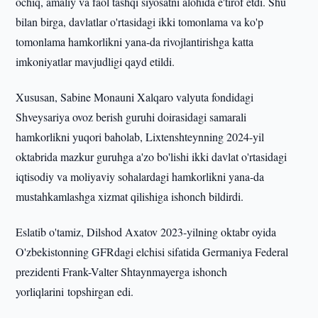
ochiq, amaliy va faol tashqi siyosatni alohida e'tirof etdi. Shu
bilan birga, davlatlar o'rtasidagi ikki tomonlama va ko'p
tomonlama hamkorlikni yana-da rivojlantirishga katta
imkoniyatlar mavjudligi qayd etildi.
Xususan, Sabine Monauni Xalqaro valyuta fondidagi
Shveysariya ovoz berish guruhi doirasidagi samarali
hamkorlikni yuqori baholab, Lixtenshteynning 2024-yil
oktabrida mazkur guruhga a'zo bo'lishi ikki davlat o'rtasidagi
iqtisodiy va moliyaviy sohalardagi hamkorlikni yana-da
mustahkamlashga xizmat qilishiga ishonch bildirdi.
Eslatib o'tamiz, Dilshod Axatov 2023-yilning oktabr oyida
O'zbekistonning GFRdagi elchisi sifatida Germaniya Federal
prezidenti Frank-Valter Shtaynmayerga ishonch
yorliqlarini topshirgan edi.