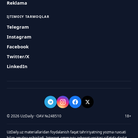
Reklama
IJTIMOIY TARMOQLAR
Telegram
Instagram
Facebook
Twitter/X
LinkedIn
© 2026 UzDaily · OAV №248510
18+
UzDaily.uz materiallaridan foydalanish faqat tahririyatning yozma ruxsati
bilan amalga oshiriladi. Internet-ommaviy axborot vositasi sifatida davlat