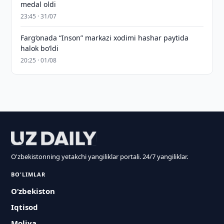
medal oldi
23:45 · 31/07
Farg‘onada “Inson” markazi xodimi hashar paytida
halok bo‘ldi
20:25 · 01/08
O'zbekistonning yetakchi yangiliklar portali. 24/7 yangiliklar.
BO'LIMLAR
O‘zbekiston
Iqtisod
Moliya