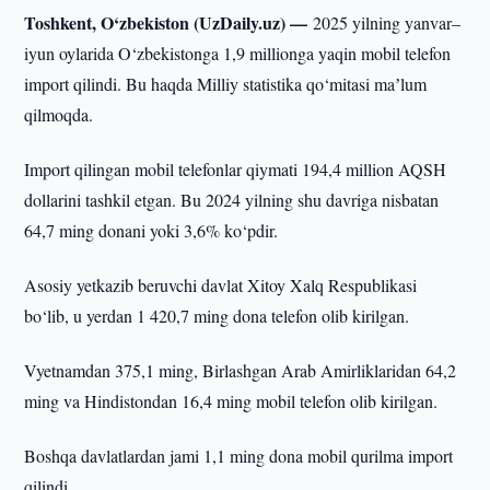
Toshkent, O‘zbekiston (UzDaily.uz) —
2025 yilning yanvar–
iyun oylarida O‘zbekistonga 1,9 millionga yaqin mobil telefon
import qilindi. Bu haqda Milliy statistika qo‘mitasi maʼlum
qilmoqda.
Import qilingan mobil telefonlar qiymati 194,4 million AQSH
dollarini tashkil etgan. Bu 2024 yilning shu davriga nisbatan
64,7 ming donani yoki 3,6% ko‘pdir.
Asosiy yetkazib beruvchi davlat Xitoy Xalq Respublikasi
bo‘lib, u yerdan 1 420,7 ming dona telefon olib kirilgan.
Vyetnamdan 375,1 ming, Birlashgan Arab Amirliklaridan 64,2
ming va Hindistondan 16,4 ming mobil telefon olib kirilgan.
Boshqa davlatlardan jami 1,1 ming dona mobil qurilma import
qilindi.