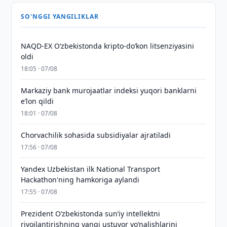
SO'NGGI YANGILIKLAR
NAQD-EX O‘zbekistonda kripto-do‘kon litsenziyasini
oldi
18:05 · 07/08
Markaziy bank murojaatlar indeksi yuqori banklarni
eʼlon qildi
18:01 · 07/08
Chorvachilik sohasida subsidiyalar ajratiladi
17:56 · 07/08
Yandex Uzbekistan ilk National Transport
Hackathon'ning hamkoriga aylandi
17:55 · 07/08
Prezident Oʻzbekistonda sunʼiy intellektni
rivojlantirishning yangi ustuvor yoʻnalishlarini