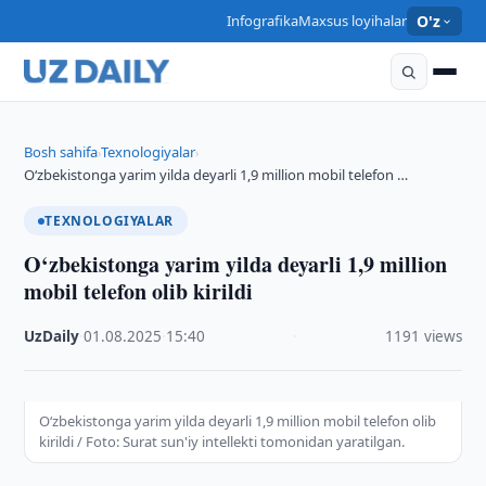
Infografika
Maxsus loyihalar
O'z
Bosh sahifa
Texnologiyalar
›
›
O‘zbekistonga yarim yilda deyarli 1,9 million mobil telefon …
TEXNOLOGIYALAR
O‘zbekistonga yarim yilda deyarli 1,9 million
mobil telefon olib kirildi
UzDaily
·
01.08.2025
·
15:40
·
1191 views
O‘zbekistonga yarim yilda deyarli 1,9 million mobil telefon olib
kirildi / Foto: Surat sun'iy intellekti tomonidan yaratilgan.