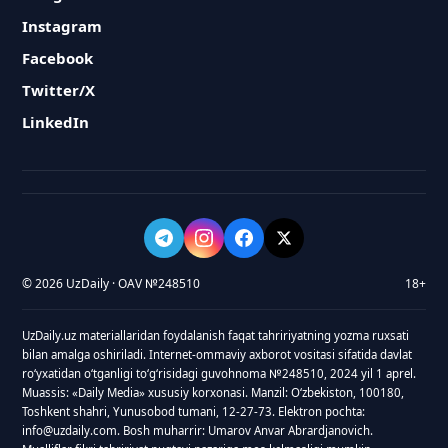
Instagram
Facebook
Twitter/X
LinkedIn
© 2026 UzDaily · OAV №248510
18+
UzDaily.uz materiallaridan foydalanish faqat tahririyatning yozma ruxsati
bilan amalga oshiriladi. Internet-ommaviy axborot vositasi sifatida davlat
roʻyxatidan oʻtganligi toʻgʻrisidagi guvohnoma №248510, 2024 yil 1 aprel.
Muassis: «Daily Media» xususiy korxonasi. Manzil: Oʻzbekiston, 100180,
Toshkent shahri, Yunusobod tumani, 12-27-73. Elektron pochta:
info@uzdaily.com. Bosh muharrir: Umarov Anvar Abrardjanovich.