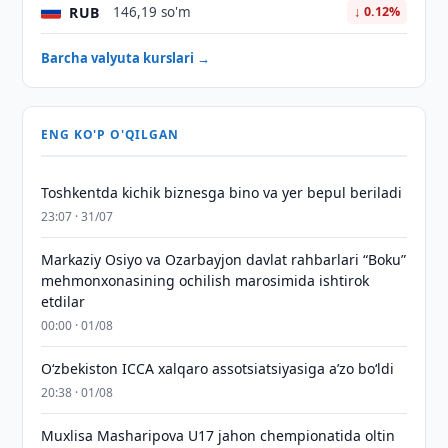
RUB
146,19 so'm
↓ 0.12%
Barcha valyuta kurslari →
ENG KO'P O'QILGAN
Toshkentda kichik biznesga bino va yer bepul beriladi
23:07 · 31/07
Markaziy Osiyo va Ozarbayjon davlat rahbarlari “Boku”
mehmonxonasining ochilish marosimida ishtirok
etdilar
00:00 · 01/08
O‘zbekiston ICCA xalqaro assotsiatsiyasiga aʼzo bo‘ldi
20:38 · 01/08
Muxlisa Masharipova U17 jahon chempionatida oltin