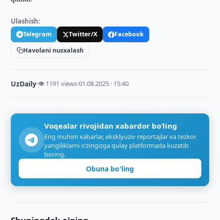
Ulashish:
Telegram
Twitter/X
Facebook
Havolani nusxalash
UzDaily
·
👁 1191 views
·
01.08.2025 · 15:40
Voqealar rivojidan xabardor bo‘ling
Eng muhim xabarlar, eksklyuziv reportajlar va tezkor
yangiliklarni o‘zingizga qulay platformada kuzatib
boring.
Obuna bo'ling