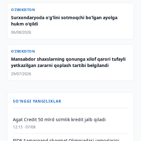
O‘ZBEKISTON
Surxondaryoda o‘g‘lini sotmoqchi bo‘lgan ayolga
hukm o‘qildi
06/08/2026
O‘ZBEKISTON
Mansabdor shaxslarning qonunga xilof qarori tufayli
yetkazilgan zararni qoplash tartibi belgilandi
29/07/2026
SO'NGGI YANGILIKLAR
Agat Credit 50 mlrd so‘mlik kredit jalb qiladi
12:15 · 07/08
FIDE Samarqand shaxmat Olimpiadasi jamoalarini