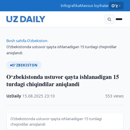
Infografika
Maxsus loyihalar
O'z
Bosh sahifa
O‘zbekiston
›
›
O‘zbekistonda ustuvor qayta ishlanadigan 15 turdagi chiqindilar
aniqlandi
O‘ZBEKISTON
O‘zbekistonda ustuvor qayta ishlanadigan 15
turdagi chiqindilar aniqlandi
UzDaily
·
15.08.2025
·
23:10
·
553 views
O‘zbekistonda ustuvor qayta ishlanadigan 15 turdagi
chiqindilar aniqlandi