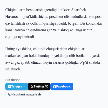
Chiqindilarni boshqarish agentligi direktori Sharifbek
Hasanovning taʼkidlashicha, prezident olis hududlarda kompost
qayta ishlash zavodlarini qurishga rozilik bergan. Bu korxonalar
kanalizatsiya chiqindilarini gaz va qishloq xo‘jaligi uchun
o‘g‘itga aylantiradi.
Uning aytishicha, chiqindi chuqurlaridan chiqindilar
markazlashgan holda bunday obyektlarga olib boriladi, u yerda
avval gaz ajratib olinadi, keyin zararsiz qoldiqlar o‘g‘it sifatida
ishlatiladi.
Ulashish:
Telegram
Twitter/X
Facebook
Havolani nusxalash