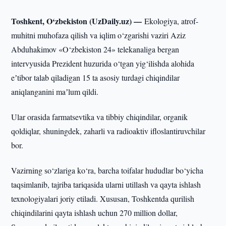
Toshkent, O‘zbekiston (UzDaily.uz) —
Ekologiya, atrof-
muhitni muhofaza qilish va iqlim o‘zgarishi vaziri Aziz
Abduhakimov «O‘zbekiston 24» telekanaliga bergan
intervyusida Prezident huzurida o‘tgan yig‘ilishda alohida
eʼtibor talab qiladigan 15 ta asosiy turdagi chiqindilar
aniqlanganini maʼlum qildi.
Ular orasida farmatsevtika va tibbiy chiqindilar, organik
qoldiqlar, shuningdek, zaharli va radioaktiv ifloslantiruvchilar
bor.
Vazirning so‘zlariga ko‘ra, barcha toifalar hududlar bo‘yicha
taqsimlanib, tajriba tariqasida ularni utillash va qayta ishlash
texnologiyalari joriy etiladi. Xususan, Toshkentda qurilish
chiqindilarini qayta ishlash uchun 270 million dollar,