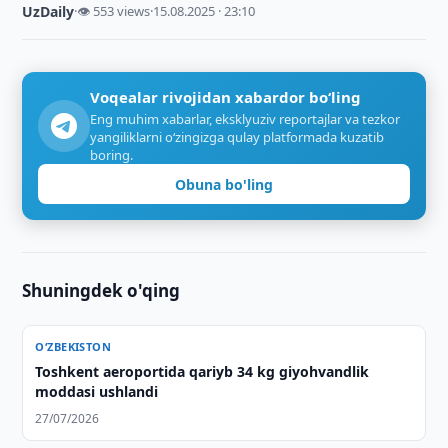
UzDaily
·
👁 553 views
·
15.08.2025 · 23:10
Voqealar rivojidan xabardor bo‘ling
Eng muhim xabarlar, eksklyuziv reportajlar va tezkor
yangiliklarni o‘zingizga qulay platformada kuzatib
boring.
Obuna bo'ling
Shuningdek o'qing
O‘ZBEKISTON
Toshkent aeroportida qariyb 34 kg giyohvandlik
moddasi ushlandi
27/07/2026