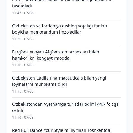
tasdiqladi
11:45 · 07/08
Oʻzbekiston va Iordaniya qishloq xoʻjaligi fanlari
boʻyicha memorandum imzoladilar
11:30 · 07/08
Farg‘ona viloyati Afg‘oniston bizneslari bilan
hamkorlikni kengaytirmoqda
11:20 · 07/08
Oʻzbekiston Cadila Pharmaceuticals bilan yangi
loyihalarni muhokama qildi
11:15 · 07/08
O‘zbekistondan Vyetnamga turistlar oqimi 44,7 foizga
oshdi
11:10 · 07/08
Red Bull Dance Your Style milliy finali Toshkentda