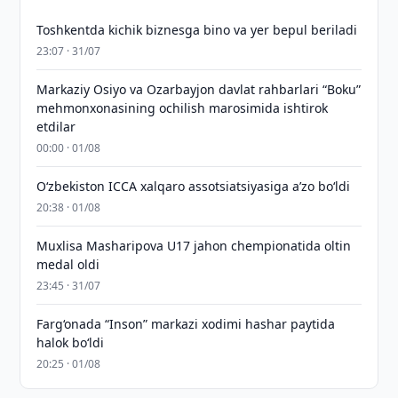
Toshkentda kichik biznesga bino va yer bepul beriladi
23:07 · 31/07
Markaziy Osiyo va Ozarbayjon davlat rahbarlari “Boku”
mehmonxonasining ochilish marosimida ishtirok
etdilar
00:00 · 01/08
O‘zbekiston ICCA xalqaro assotsiatsiyasiga aʼzo bo‘ldi
20:38 · 01/08
Muxlisa Masharipova U17 jahon chempionatida oltin
medal oldi
23:45 · 31/07
Farg‘onada “Inson” markazi xodimi hashar paytida
halok bo‘ldi
20:25 · 01/08