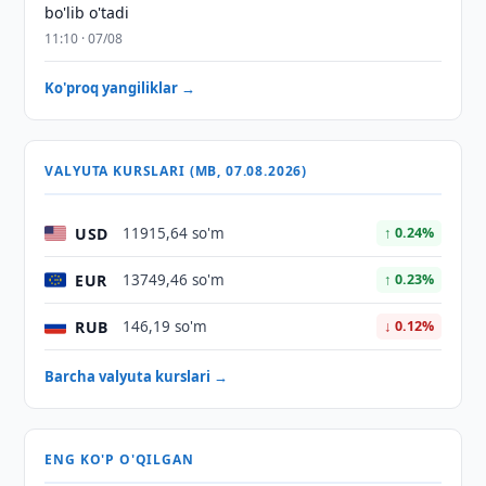
bo'lib o'tadi
11:10 · 07/08
Ko'proq yangiliklar →
VALYUTA KURSLARI (MB, 07.08.2026)
USD
11915,64 so'm
↑ 0.24%
EUR
13749,46 so'm
↑ 0.23%
RUB
146,19 so'm
↓ 0.12%
Barcha valyuta kurslari →
ENG KO'P O'QILGAN