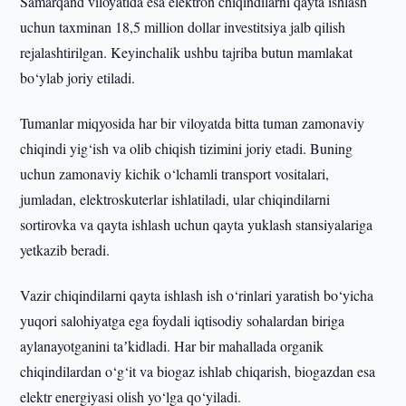
Samarqand viloyatida esa elektron chiqindilarni qayta ishlash
uchun taxminan 18,5 million dollar investitsiya jalb qilish
rejalashtirilgan. Keyinchalik ushbu tajriba butun mamlakat
bo‘ylab joriy etiladi.
Tumanlar miqyosida har bir viloyatda bitta tuman zamonaviy
chiqindi yig‘ish va olib chiqish tizimini joriy etadi. Buning
uchun zamonaviy kichik o‘lchamli transport vositalari,
jumladan, elektroskuterlar ishlatiladi, ular chiqindilarni
sortirovka va qayta ishlash uchun qayta yuklash stansiyalariga
yetkazib beradi.
Vazir chiqindilarni qayta ishlash ish o‘rinlari yaratish bo‘yicha
yuqori salohiyatga ega foydali iqtisodiy sohalardan biriga
aylanayotganini taʼkidladi. Har bir mahallada organik
chiqindilardan o‘g‘it va biogaz ishlab chiqarish, biogazdan esa
elektr energiyasi olish yo‘lga qo‘yiladi.