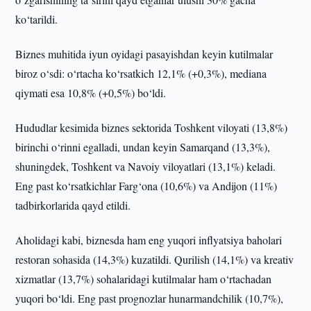
ko‘tarildi.
Biznes muhitida iyun oyidagi pasayishdan keyin kutilmalar
biroz o‘sdi: o‘rtacha ko‘rsatkich 12,1% (+0,3%), mediana
qiymati esa 10,8% (+0,5%) bo‘ldi.
Hududlar kesimida biznes sektorida Toshkent viloyati (13,8%)
birinchi o‘rinni egalladi, undan keyin Samarqand (13,3%),
shuningdek, Toshkent va Navoiy viloyatlari (13,1%) keladi.
Eng past ko‘rsatkichlar Farg‘ona (10,6%) va Andijon (11%)
tadbirkorlarida qayd etildi.
Aholidagi kabi, biznesda ham eng yuqori inflyatsiya baholari
restoran sohasida (14,3%) kuzatildi. Qurilish (14,1%) va kreativ
xizmatlar (13,7%) sohalaridagi kutilmalar ham o‘rtachadan
yuqori bo‘ldi. Eng past prognozlar hunarmandchilik (10,7%),