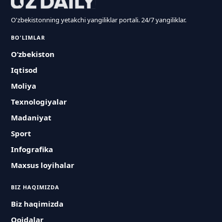
O'zbekistonning yetakchi yangiliklar portali. 24/7 yangiliklar.
BO'LIMLAR
O‘zbekiston
Iqtisod
Moliya
Texnologiyalar
Madaniyat
Sport
Infografika
Maxsus loyihalar
BIZ HAQIMIZDA
Biz haqimizda
Qoidalar