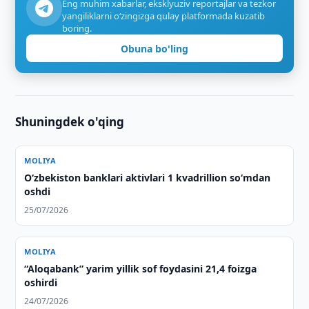
Eng muhim xabarlar, eksklyuziv reportajlar va tezkor
yangiliklarni o‘zingizga qulay platformada kuzatib
boring.
Obuna bo'ling
Shuningdek o'qing
MOLIYA
O‘zbekiston banklari aktivlari 1 kvadrillion so‘mdan
oshdi
25/07/2026
MOLIYA
“Aloqabank” yarim yillik sof foydasini 21,4 foizga
oshirdi
24/07/2026