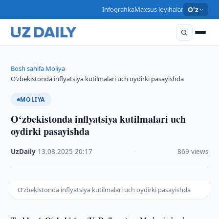
Infografika
Maxsus loyihalar
O'z
Bosh sahifa
Moliya
›
›
O‘zbekistonda inflyatsiya kutilmalari uch oydirki pasayishda
MOLIYA
O‘zbekistonda inflyatsiya kutilmalari uch
oydirki pasayishda
UzDaily
·
13.08.2025
·
20:17
·
869 views
O‘zbekistonda inflyatsiya kutilmalari uch oydirki pasayishda