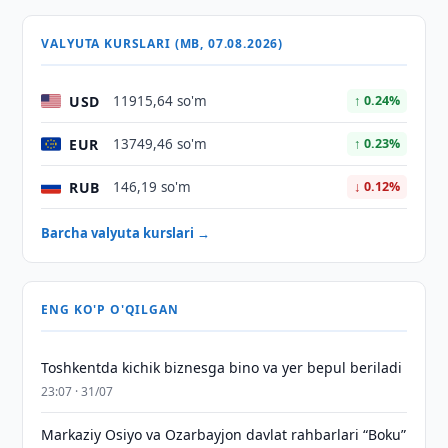
VALYUTA KURSLARI (MB, 07.08.2026)
USD
11915,64 so'm
↑ 0.24%
EUR
13749,46 so'm
↑ 0.23%
RUB
146,19 so'm
↓ 0.12%
Barcha valyuta kurslari →
ENG KO'P O'QILGAN
Toshkentda kichik biznesga bino va yer bepul beriladi
23:07 · 31/07
Markaziy Osiyo va Ozarbayjon davlat rahbarlari “Boku”