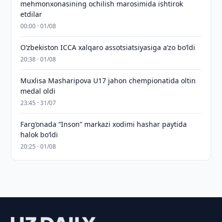
mehmonxonasining ochilish marosimida ishtirok
etdilar
00:00 · 01/08
O‘zbekiston ICCA xalqaro assotsiatsiyasiga aʼzo bo‘ldi
20:38 · 01/08
Muxlisa Masharipova U17 jahon chempionatida oltin
medal oldi
23:45 · 31/07
Farg‘onada “Inson” markazi xodimi hashar paytida
halok bo‘ldi
20:25 · 01/08