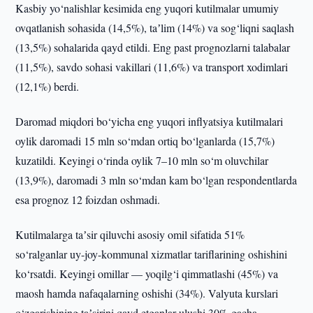
Kasbiy yo‘nalishlar kesimida eng yuqori kutilmalar umumiy
ovqatlanish sohasida (14,5%), taʼlim (14%) va sog‘liqni saqlash
(13,5%) sohalarida qayd etildi. Eng past prognozlarni talabalar
(11,5%), savdo sohasi vakillari (11,6%) va transport xodimlari
(12,1%) berdi.
Daromad miqdori bo‘yicha eng yuqori inflyatsiya kutilmalari
oylik daromadi 15 mln so‘mdan ortiq bo‘lganlarda (15,7%)
kuzatildi. Keyingi o‘rinda oylik 7–10 mln so‘m oluvchilar
(13,9%), daromadi 3 mln so‘mdan kam bo‘lgan respondentlarda
esa prognoz 12 foizdan oshmadi.
Kutilmalarga taʼsir qiluvchi asosiy omil sifatida 51%
so‘ralganlar uy-joy-kommunal xizmatlar tariflarining oshishini
ko‘rsatdi. Keyingi omillar — yoqilg‘i qimmatlashi (45%) va
maosh hamda nafaqalarning oshishi (34%). Valyuta kurslari
o‘zgarishining taʼsirini qayd etganlar ulushi 30% gacha