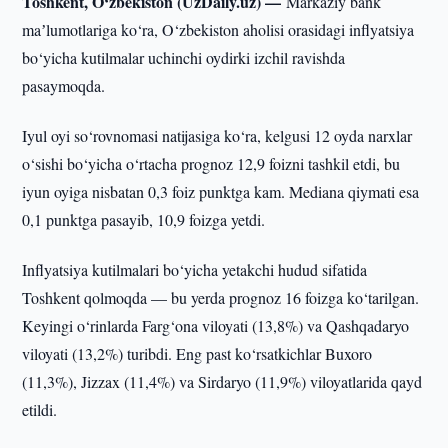
Toshkent, O‘zbekiston (UzDaily.uz) —
Markaziy bank
maʼlumotlariga ko‘ra, O‘zbekiston aholisi orasidagi inflyatsiya
bo‘yicha kutilmalar uchinchi oydirki izchil ravishda
pasaymoqda.
Iyul oyi so‘rovnomasi natijasiga ko‘ra, kelgusi 12 oyda narxlar
o‘sishi bo‘yicha o‘rtacha prognoz 12,9 foizni tashkil etdi, bu
iyun oyiga nisbatan 0,3 foiz punktga kam. Mediana qiymati esa
0,1 punktga pasayib, 10,9 foizga yetdi.
Inflyatsiya kutilmalari bo‘yicha yetakchi hudud sifatida
Toshkent qolmoqda — bu yerda prognoz 16 foizga ko‘tarilgan.
Keyingi o‘rinlarda Farg‘ona viloyati (13,8%) va Qashqadaryo
viloyati (13,2%) turibdi. Eng past ko‘rsatkichlar Buxoro
(11,3%), Jizzax (11,4%) va Sirdaryo (11,9%) viloyatlarida qayd
etildi.