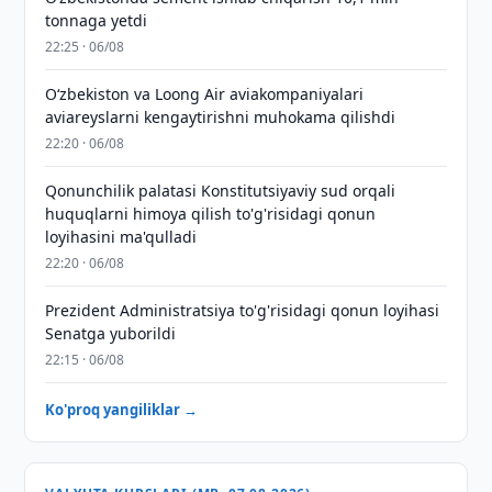
tonnaga yetdi
22:25 · 06/08
Oʻzbekiston va Loong Air aviakompaniyalari
aviareyslarni kengaytirishni muhokama qilishdi
22:20 · 06/08
Qonunchilik palatasi Konstitutsiyaviy sud orqali
huquqlarni himoya qilish to'g'risidagi qonun
loyihasini ma'qulladi
22:20 · 06/08
Prezident Administratsiya to'g'risidagi qonun loyihasi
Senatga yuborildi
22:15 · 06/08
Ko'proq yangiliklar →