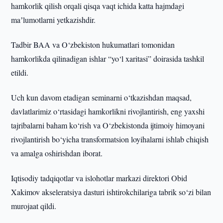
hamkorlik qilish orqali qisqa vaqt ichida katta hajmdagi
maʼlumotlarni yetkazishdir.
Tadbir BAA va O‘zbekiston hukumatlari tomonidan
hamkorlikda qilinadigan ishlar “yo‘l xaritasi” doirasida tashkil
etildi.
Uch kun davom etadigan seminarni o‘tkazishdan maqsad,
davlatlarimiz o‘rtasidagi hamkorlikni rivojlantirish, eng yaxshi
tajribalarni baham ko‘rish va O‘zbekistonda ijtimoiy himoyani
rivojlantirish bo‘yicha transformatsion loyihalarni ishlab chiqish
va amalga oshirishdan iborat.
Iqtisodiy tadqiqotlar va islohotlar markazi direktori Obid
Xakimov akseleratsiya dasturi ishtirokchilariga tabrik so‘zi bilan
murojaat qildi.