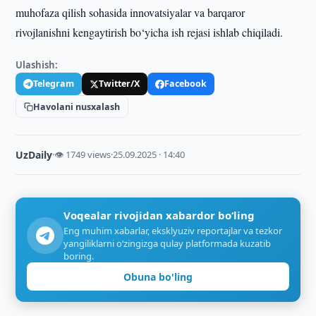
muhofaza qilish sohasida innovatsiyalar va barqaror
rivojlanishni kengaytirish bo‘yicha ish rejasi ishlab chiqiladi.
Ulashish:
Telegram
Twitter/X
Facebook
Havolani nusxalash
UzDaily
·
👁 1749 views
·
25.09.2025 · 14:40
Voqealar rivojidan xabardor bo‘ling
Eng muhim xabarlar, eksklyuziv reportajlar va tezkor
yangiliklarni o‘zingizga qulay platformada kuzatib
boring.
Obuna bo'ling