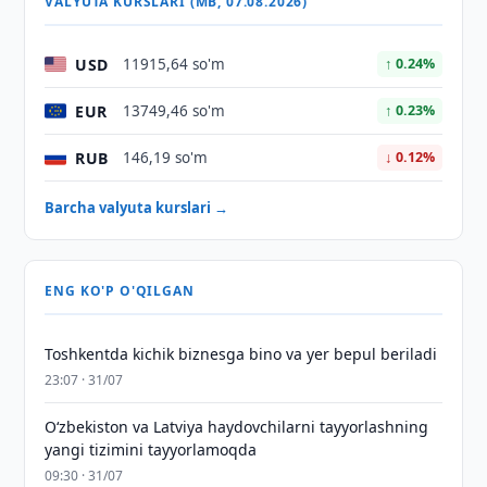
VALYUTA KURSLARI (MB, 07.08.2026)
USD
11915,64 so'm
↑ 0.24%
EUR
13749,46 so'm
↑ 0.23%
RUB
146,19 so'm
↓ 0.12%
Barcha valyuta kurslari →
ENG KO'P O'QILGAN
Toshkentda kichik biznesga bino va yer bepul beriladi
23:07 · 31/07
Oʻzbekiston va Latviya haydovchilarni tayyorlashning
yangi tizimini tayyorlamoqda
09:30 · 31/07