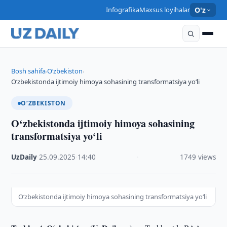
Infografika
Maxsus loyihalar
O'z
Bosh sahifa
O‘zbekiston
›
›
O‘zbekistonda ijtimoiy himoya sohasining transformatsiya yo‘li
O‘ZBEKISTON
O‘zbekistonda ijtimoiy himoya sohasining
transformatsiya yo‘li
UzDaily
·
25.09.2025
·
14:40
·
1749 views
O‘zbekistonda ijtimoiy himoya sohasining transformatsiya yo‘li