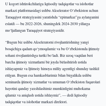
U kogort ishtirokchilariga Iqtisodiy tadqiqotlar va islohotlar
markazi platformasidagi ushbu Akselerator O‘zbekiston uchun
Taraqqiyot strategiyasini yaratishda “epimarkaz”ga aylanganini
eslatdi — bu 2022-2026, shuningdek 2024-2030 yillarga
mo‘ljallangan Taraqqiyot strategiyasidir.
“Bugun biz ushbu Akseleratorni rivojlantirishning yangi
bosqichiga qadam qo‘ymoqdamiz va bu O‘zbekistonda ijtimoiy
sohani rivojlantirishga turtki bo‘ladi. Biz uzoq vaqtdan beri
barcha ijtimoiy xizmatlarni bir joyda birlashtirish ustida
ishlayapmiz va Ijtimoiy himoya milliy agentligi shunday tashkil
etilgan. Bugun esa hamkasblarimiz bilan birgalikda ushbu
seminarda ijtimoiy xizmatlar va umuman O‘zbekiston fuqarolari
hayotini qanday yaxshilashimiz mumkinligini muhokama
qilamiz va aniqlash ustida ishlaymiz”, — dedi Iqtisodiy
tadqiqotlar va islohotlar markazi direktori.