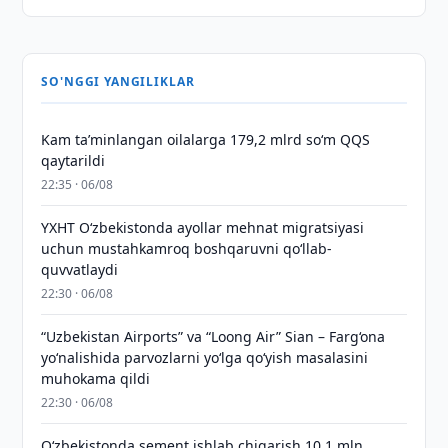
SO'NGGI YANGILIKLAR
Kam taʼminlangan oilalarga 179,2 mlrd so‘m QQS
qaytarildi
22:35 · 06/08
YXHT O‘zbekistonda ayollar mehnat migratsiyasi
uchun mustahkamroq boshqaruvni qo‘llab-
quvvatlaydi
22:30 · 06/08
“Uzbekistan Airports” va “Loong Air” Sian – Farg‘ona
yo‘nalishida parvozlarni yo‘lga qo‘yish masalasini
muhokama qildi
22:30 · 06/08
O‘zbekistonda sement ishlab chiqarish 10,1 mln