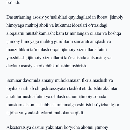
bo‘ladi.
Dasturlarning asosiy yo‘nalishlari quyidagilardan iborat: ijtimoiy
himoyaga muhtoj aholi va hukumat idoralari o‘rtasidagi
aloqalarni mustahkamlash; kam taʼminlangan oilalar va boshqa
ijtimoiy himoyaga muhtoj guruhlarni samarali aniqlash va
manzillilikni taʼminlash orqali ijtimoiy xizmatlar sifatini
yaxshilash; ijtimoiy xizmatlarni ko‘rsatishda autsorsing va
davlat xususiy sherikchilik ulushini oshirish.
Seminar davomida amaliy muhokamalar, fikr almashish va
loyihalar ishlab chiqish sessiyalari tashkil etildi. Ishtirokchilar
aholi turmush sifatini yaxshilash uchun ijtimoiy sohada
transformatsion tashabbuslarni amalga oshirish bo‘yicha ilg‘or
tajriba va yondashuvlarni muhokama qildi.
Akseleratsiya dasturi yakunlari bo‘yicha aholini ijtimoiy