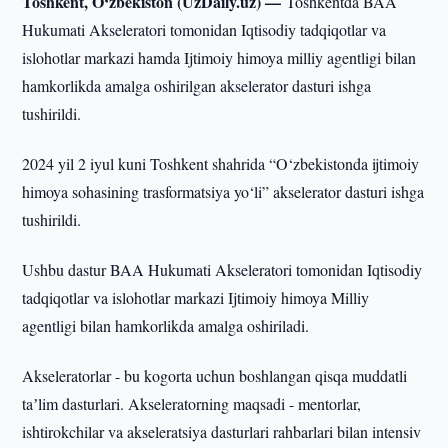
Toshkent, O‘zbekiston (UzDaily.uz) —
Toshkentda BAA
Hukumati Akseleratori tomonidan Iqtisodiy tadqiqotlar va
islohotlar markazi hamda Ijtimoiy himoya milliy agentligi bilan
hamkorlikda amalga oshirilgan akselerator dasturi ishga
tushirildi.
2024 yil 2 iyul kuni Toshkent shahrida “O‘zbekistonda ijtimoiy
himoya sohasining trasformatsiya yo‘li” akselerator dasturi ishga
tushirildi.
Ushbu dastur BAA Hukumati Akseleratori tomonidan Iqtisodiy
tadqiqotlar va islohotlar markazi Ijtimoiy himoya Milliy
agentligi bilan hamkorlikda amalga oshiriladi.
Akseleratorlar - bu kogorta uchun boshlangan qisqa muddatli
taʼlim dasturlari. Akseleratorning maqsadi - mentorlar,
ishtirokchilar va akseleratsiya dasturlari rahbarlari bilan intensiv