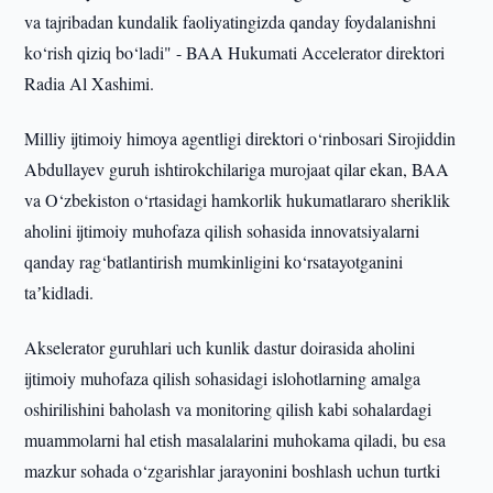
va tajribadan kundalik faoliyatingizda qanday foydalanishni
ko‘rish qiziq bo‘ladi" - BAA Hukumati Accelerator direktori
Radia Al Xashimi.
Milliy ijtimoiy himoya agentligi direktori o‘rinbosari Sirojiddin
Abdullayev guruh ishtirokchilariga murojaat qilar ekan, BAA
va O‘zbekiston o‘rtasidagi hamkorlik hukumatlararo sheriklik
aholini ijtimoiy muhofaza qilish sohasida innovatsiyalarni
qanday rag‘batlantirish mumkinligini ko‘rsatayotganini
taʼkidladi.
Akselerator guruhlari uch kunlik dastur doirasida aholini
ijtimoiy muhofaza qilish sohasidagi islohotlarning amalga
oshirilishini baholash va monitoring qilish kabi sohalardagi
muammolarni hal etish masalalarini muhokama qiladi, bu esa
mazkur sohada o‘zgarishlar jarayonini boshlash uchun turtki