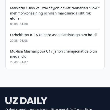
Markaziy Osiyo va Ozarbayjon davlat rahbarlari “Boku”
mehmonxonasining ochilish marosimida ishtirok
etdilar
00:00 · 01/08
O‘zbekiston ICCA xalqaro assotsiatsiyasiga aʼzo bo‘ldi
20:38 · 01/08
Muxlisa Masharipova U17 jahon chempionatida oltin
medal oldi
23:45 · 31/07
O'zbekistonning yetakchi yangiliklar portali. 24/7 yangiliklar.