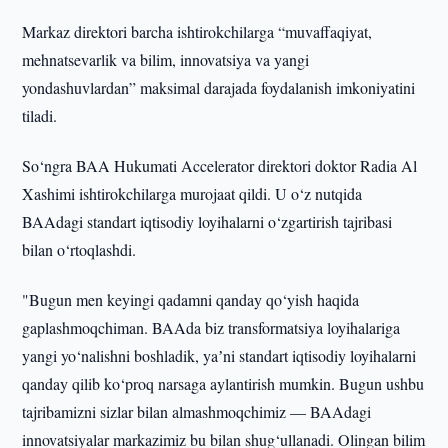
Markaz direktori barcha ishtirokchilarga “muvaffaqiyat,
mehnatsevarlik va bilim, innovatsiya va yangi
yondashuvlardan” maksimal darajada foydalanish imkoniyatini
tiladi.
So‘ngra BAA Hukumati Accelerator direktori doktor Radia Al
Xashimi ishtirokchilarga murojaat qildi. U o‘z nutqida
BAAdagi standart iqtisodiy loyihalarni o‘zgartirish tajribasi
bilan o‘rtoqlashdi.
"Bugun men keyingi qadamni qanday qo‘yish haqida
gaplashmoqchiman. BAAda biz transformatsiya loyihalariga
yangi yo‘nalishni boshladik, yaʼni standart iqtisodiy loyihalarni
qanday qilib ko‘proq narsaga aylantirish mumkin. Bugun ushbu
tajribamizni sizlar bilan almashmoqchimiz — BAAdagi
innovatsiyalar markazimiz bu bilan shug‘ullanadi. Olingan bilim