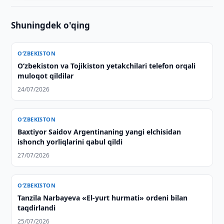
Shuningdek o'qing
O‘ZBEKISTON
O‘zbekiston va Tojikiston yetakchilari telefon orqali
muloqot qildilar
24/07/2026
O‘ZBEKISTON
Baxtiyor Saidov Argentinaning yangi elchisidan
ishonch yorliqlarini qabul qildi
27/07/2026
O‘ZBEKISTON
Tanzila Narbayeva «El-yurt hurmati» ordeni bilan
taqdirlandi
25/07/2026