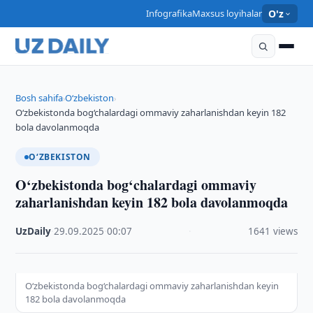
Infografika
Maxsus loyihalar
O'z
Bosh sahifa
O‘zbekiston
›
›
O‘zbekistonda bog‘chalardagi ommaviy zaharlanishdan keyin 182
bola davolanmoqda
O‘ZBEKISTON
O‘zbekistonda bog‘chalardagi ommaviy
zaharlanishdan keyin 182 bola davolanmoqda
UzDaily
·
29.09.2025
·
00:07
·
1641 views
O‘zbekistonda bog‘chalardagi ommaviy zaharlanishdan keyin
182 bola davolanmoqda