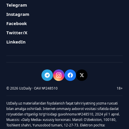
Telegram
Instagram
Facebook
Twitter/X
LinkedIn
© 2026 UzDaily · OAV №248510
18+
UzDaily.uz materiallaridan foydalanish faqat tahririyatning yozma ruxsati
bilan amalga oshiriladi. Internet-ommaviy axborot vositasi sifatida davlat
roʻyxatidan oʻtganligi toʻgʻrisidagi guvohnoma №248510, 2024 yil 1 aprel.
Muassis: «Daily Media» xususiy korxonasi. Manzil: Oʻzbekiston, 100180,
Toshkent shahri, Yunusobod tumani, 12-27-73. Elektron pochta: