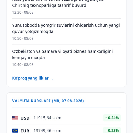
Chirchiq texnoparkiga tashrif buyurdi
12:30 · 08/08
Yunusobodda yomg‘ir suvlarini chiqarish uchun yangi
quvur yotqizilmoqda
10:50 · 08/08
Oʻzbekiston va Samara viloyati biznes hamkorligini
kengaytirmoqda
10:40 · 08/08
Ko'proq yangiliklar →
VALYUTA KURSLARI (MB, 07.08.2026)
USD
11915,64 so'm
↑ 0.24%
EUR
13749,46 so'm
↑ 0.23%