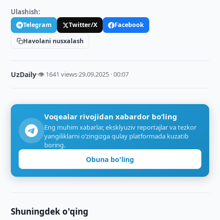
Ulashish:
Telegram
Twitter/X
Facebook
Havolani nusxalash
UzDaily
·
👁 1641 views
·
29.09.2025 · 00:07
Voqealar rivojidan xabardor bo‘ling
Eng muhim xabarlar, eksklyuziv reportajlar va tezkor
yangiliklarni o‘zingizga qulay platformada kuzatib
boring.
Obuna bo'ling
Shuningdek o'qing