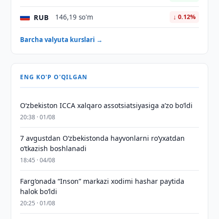
RUB
146,19 so'm
↓ 0.12%
Barcha valyuta kurslari →
ENG KO'P O'QILGAN
O‘zbekiston ICCA xalqaro assotsiatsiyasiga aʼzo bo‘ldi
20:38 · 01/08
7 avgustdan O‘zbekistonda hayvonlarni ro‘yxatdan
o‘tkazish boshlanadi
18:45 · 04/08
Farg‘onada “Inson” markazi xodimi hashar paytida
halok bo‘ldi
20:25 · 01/08