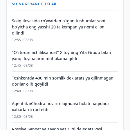
SO'NGGI YANGILIKLAR
Soliq ilovasida ro'yxatdan o'tgan tushumlar soni
bo'yicha eng yaxshi 20 ta kompaniya nomi e'lon
qilindi
12:55 · 08/08
"O'zto'qimachiliksanoat" Xitoyning Yifa Group bilan
yangi loyihalarni muhokama qildi
12:45 · 08/08
Toshkentda 400 mln so‘mlik deklaratsiya qilinmagan
dorilar olib qo‘yildi
12:40 · 08/08
Agentlik «Chodra hovli» majmuasi holati haqidagi
xabarlarni rad etdi
12:30 · 08/08
Rossiya Sanoat va savdo vazirligi delegatsiyasi