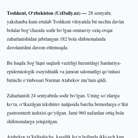
Toshkent, O‘zbekiston (UzDaily.uz) —
28 sentyabr,
yakshanba kuni ertalab Toshkent viloyatida bir nechta davlat
bolalar bog‘chasida sodir bo‘lgan ommaviy oziq-ovqat
zaharlanishidan jabrlangan 182 bola shifoxonalarda
davolanishni davom ettirmoqda.
Bu haqda Sog‘liqni saqlash vazirligi huzuridagi Sanitariya-
epidemiologik osoyishtalik va jamoat salomatligi qo‘mitasi
birinchi o‘rinbosari Nurmat Atabekov maʼlum qildi.
Zaharlanish 24 sentyabrda sodir bo‘lgan. Uning so‘zlariga
ko‘ra, o‘tkazilgan tekshiruv natijasida barcha bemorlarga o‘tkir
gastroenterit tashxisi qo‘yilgan. Jami 960 nafardan ortiq bola
shifoxonalarga yotqizilgan.
Atabekov taʼkidlashicha, kasallik ko‘p hollarda ikki-uch kun