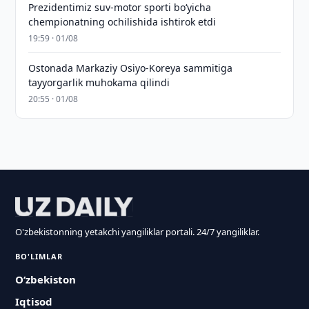
Prezidentimiz suv-motor sporti bo‘yicha
chempionatning ochilishida ishtirok etdi
19:59 · 01/08
Ostonada Markaziy Osiyo-Koreya sammitiga
tayyorgarlik muhokama qilindi
20:55 · 01/08
O'zbekistonning yetakchi yangiliklar portali. 24/7 yangiliklar.
BO'LIMLAR
O‘zbekiston
Iqtisod