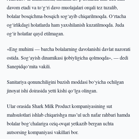
davom etadi va to‘g‘ri davo muolajalari orqali tez tuzalib,
bolalar bosqichma-bosqich sog‘ayib chiqarilmoqda. O‘rtacha
og‘irlikdagi holatlarda ham yaxshilanish kuzatilmoqda. Juda
og‘ir holatlar qayd etilmagan.
«Eng muhimi — barcha bolalarning davolanishi davlat nazorati
ostida. Sog‘ayish dinamikasi ijobiyligicha qolmoqda», — dedi
Sanepidqo‘mita vakili.
Sanitariya qonunchiligini buzish moddasi bo‘yicha ochilgan
jinoyat ishi doirasida yetti kishi qo‘lga olingan.
Ular orasida Shark Milk Product kompaniyasining sut
mahsulotlari ishlab chiqarishga masʼul uch nafar rahbari hamda
bolalar bog‘chalariga oziq-ovqat yetkazib bergan uchta
autsorsing kompaniyasi vakillari bor.