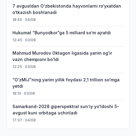
7 avgustdan O‘zbekistonda hayvonlarni ro‘yxatdan
o‘tkazish boshlanadi
18:45 · 04/08
Hukumat “Bunyodkor”ga 5 milliard so‘m ajratdi
12:45 · 03/08
Mahmud Murodov Oktagon ligasida yarim og‘ir
vazn chempioni bo‘ldi
12:25 · 03/08
“O‘zMIJ”ning yarim yillik foydasi 2,1 trillion so‘mga
yetdi
18:10 · 03/08
Samarkand-2028 giperspektral sun’iy yo‘ldoshi 5-
avgust kuni orbitaga uchiriladi
17:37 · 04/08