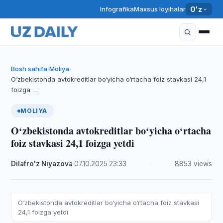
Infografika
Maxsus loyihalar
O'z
Bosh sahifa
Moliya
›
›
O‘zbekistonda avtokreditlar bo‘yicha o‘rtacha foiz stavkasi 24,1
foizga …
MOLIYA
O‘zbekistonda avtokreditlar bo‘yicha o‘rtacha
foiz stavkasi 24,1 foizga yetdi
Dilafro'z Niyazova
·
07.10.2025
·
23:33
·
8853 views
O‘zbekistonda avtokreditlar bo‘yicha o‘rtacha foiz stavkasi
24,1 foizga yetdi