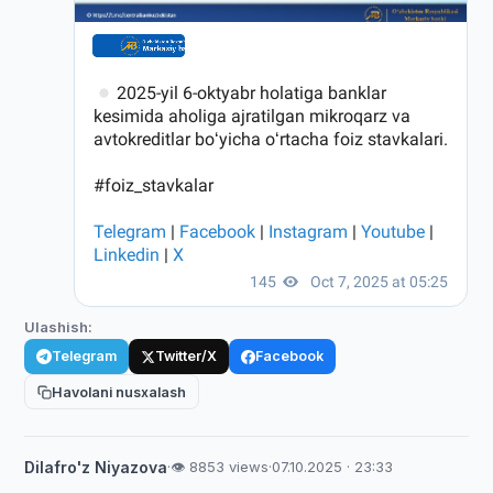
Ulashish:
Telegram
Twitter/X
Facebook
Havolani nusxalash
Dilafro'z Niyazova
·
👁 8853 views
·
07.10.2025 · 23:33