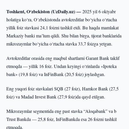
Toshkent, O‘zbekiston (UzDaily.uz) —
2025 yil 6 oktyabr
holatiga ko‘ra, O‘zbekistonda avtokreditlar bo‘yicha o‘rtacha
yillik foiz stavkasi 24,1 foizni tashkil etdi. Bu haqda mamlakat
Markaziy banki maʼlum qildi. Shu bilan birga, tijorat banklarida
mikrozaymlar bo‘yicha o‘rtacha stavka 33,7 foizga yetgan.
Avtokreditlar orasida eng maqbul shartlarni Garant Bank taklif
etmoqda — yillik 16 foiz. Undan keyingi o‘rinlarda «Ipoteka
bank» (19,8 foiz) va InFinBank (20,5 foiz) joylashgan.
Eng yuqori foiz stavkalari SQB (27 foiz), Hamkor Bank (27,5
foiz) va Madad Invest Bank (27,9 foiz)da qayd etilgan.
Mikrozaymlar segmentida eng past stavka “Aloqabank” va b
Trust Bankda — 25,8 foiz, InFinBankda esa 26 foizni tashkil
etmoqda.