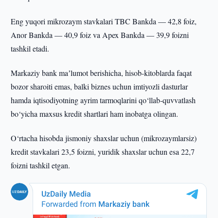
Eng yuqori mikrozaym stavkalari TBC Bankda — 42,8 foiz,
Anor Bankda — 40,9 foiz va Apex Bankda — 39,9 foizni
tashkil etadi.
Markaziy bank maʼlumot berishicha, hisob-kitoblarda faqat
bozor sharoiti emas, balki biznes uchun imtiyozli dasturlar
hamda iqtisodiyotning ayrim tarmoqlarini qo‘llab-quvvatlash
bo‘yicha maxsus kredit shartlari ham inobatga olingan.
O‘rtacha hisobda jismoniy shaxslar uchun (mikrozaymlarsiz)
kredit stavkalari 23,5 foizni, yuridik shaxslar uchun esa 22,7
foizni tashkil etgan.