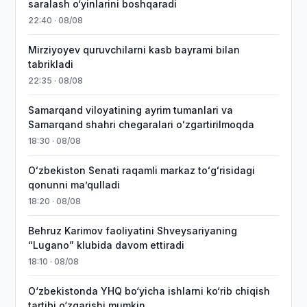
saralash o‘yinlarini boshqaradi
22:40 · 08/08
Mirziyoyev quruvchilarni kasb bayrami bilan
tabrikladi
22:35 · 08/08
Samarqand viloyatining ayrim tumanlari va
Samarqand shahri chegaralari oʻzgartirilmoqda
18:30 · 08/08
Oʻzbekiston Senati raqamli markaz toʻgʻrisidagi
qonunni maʼqulladi
18:20 · 08/08
Behruz Karimov faoliyatini Shveysariyaning
“Lugano” klubida davom ettiradi
18:10 · 08/08
O‘zbekistonda YHQ bo‘yicha ishlarni ko‘rib chiqish
tartibi o‘zgarishi mumkin