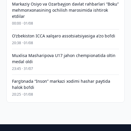
Markaziy Osiyo va Ozarbayjon davlat rahbarlari “Boku”
mehmonxonasining ochilish marosimida ishtirok
etdilar
00:00 · 01/08
O‘zbekiston ICCA xalqaro assotsiatsiyasiga aʼzo bo‘ldi
20:38 · 01/08
Muxlisa Masharipova U17 jahon chempionatida oltin
medal oldi
23:45 · 31/07
Farg‘onada “Inson” markazi xodimi hashar paytida
halok bo‘ldi
20:25 · 01/08