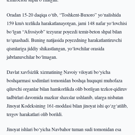
Oradan 15-20 daqiqa o‘tib, “Toshkent-Buxoro” yo‘nalishida
159 km/s tezlikda harakatlanayotgan, jami 148 nafar yo‘lovchisi
bo‘lgan “Afrosiyob” tezyurar poyezdi temir-beton shpal bilan
to‘qnashadi. Buning natijasida poyezdning harakatlantiruvchi
qismlariga jiddiy shikastlangan, yo‘lovchilar orasida
jabrlanuvchilar bo‘lmagan.
Davlat xavfsizlik xizmatining Navoiy viloyati bo‘yicha
boshqarmasi xodimlari tomonidan boshqa huquqni muhofaza
qiluvchi organlar bilan hamkorlikda olib borilgan tezkor-qidiruv
tadbirlari davomida mazkur shaxslar ushlanib, ularga nisbatan
Jinoyat Kodeksining 161-moddasi bilan jinoyat ishi qo‘zg‘atilib,
tergov harakatlari olib borildi.
Jinoyat ishlari bo‘yicha Navbahor tuman sudi tomonidan esa