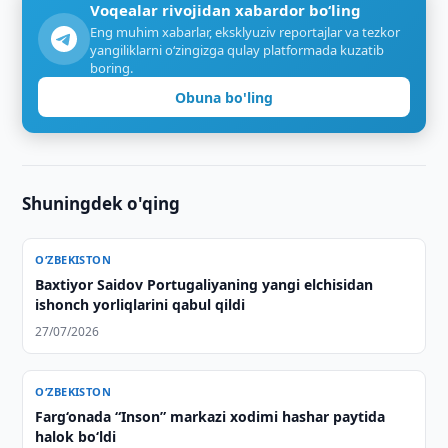
Voqealar rivojidan xabardor bo‘ling
Eng muhim xabarlar, eksklyuziv reportajlar va tezkor
yangiliklarni o‘zingizga qulay platformada kuzatib
boring.
Obuna bo'ling
Shuningdek o'qing
O‘ZBEKISTON
Baxtiyor Saidov Portugaliyaning yangi elchisidan
ishonch yorliqlarini qabul qildi
27/07/2026
O‘ZBEKISTON
Farg‘onada “Inson” markazi xodimi hashar paytida
halok bo‘ldi