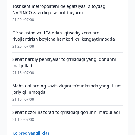
Toshkent metropoliteni delegatsiyasi Xitoydagi
NARINCO zavodiga tashrif buyurdi
21:20 · 07/08
Oʻzbekiston va JICA erkin iqtisodiy zonalarni
rivojlantirish boʻyicha hamkorlikni kengaytirmoqda
21:20 · 07/08
Senat harbiy pensiyalar to'g'risidagi yangi qonunni
ma'qulladi
21:15 · 07/08
Mahsulotlarning xavfsizligini taʼminlashda yangi tizim
joriy qilinmoqda
21:15 · 07/08
Senat bozor nazorati to'g'risidagi qonunni ma'qulladi
21:10 · 07/08
Ko'proq yangiliklar →