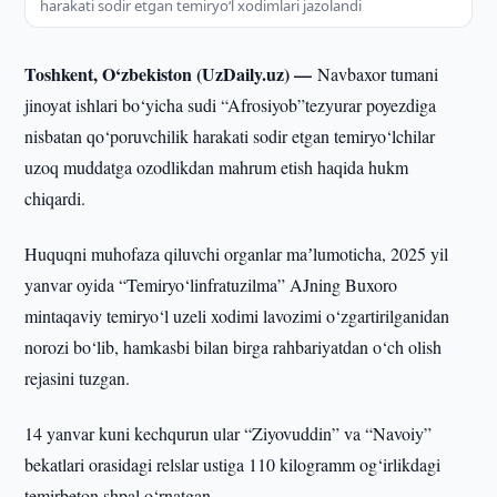
harakati sodir etgan temiryo‘l xodimlari jazolandi
Toshkent, O‘zbekiston (UzDaily.uz) —
Navbaxor tumani
jinoyat ishlari bo‘yicha sudi “Afrosiyob”tezyurar poyezdiga
nisbatan qo‘poruvchilik harakati sodir etgan temiryo‘lchilar
uzoq muddatga ozodlikdan mahrum etish haqida hukm
chiqardi.
Huquqni muhofaza qiluvchi organlar maʼlumoticha, 2025 yil
yanvar oyida “Temiryo‘linfratuzilma” AJning Buxoro
mintaqaviy temiryo‘l uzeli xodimi lavozimi o‘zgartirilganidan
norozi bo‘lib, hamkasbi bilan birga rahbariyatdan o‘ch olish
rejasini tuzgan.
14 yanvar kuni kechqurun ular “Ziyovuddin” va “Navoiy”
bekatlari orasidagi relslar ustiga 110 kilogramm og‘irlikdagi
temirbeton shpal o‘rnatgan.