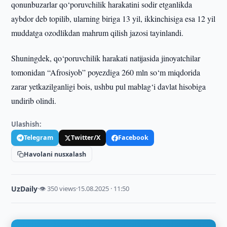
qonunbuzarlar qo‘poruvchilik harakatini sodir etganlikda
aybdor deb topilib, ularning biriga 13 yil, ikkinchisiga esa 12 yil
muddatga ozodlikdan mahrum qilish jazosi tayinlandi.
Shuningdek, qo‘poruvchilik harakati natijasida jinoyatchilar
tomonidan “Afrosiyob” poyezdiga 260 mln so‘m miqdorida
zarar yetkazilganligi bois, ushbu pul mablag‘i davlat hisobiga
undirib olindi.
Ulashish:
Telegram
Twitter/X
Facebook
Havolani nusxalash
UzDaily
·
👁 350 views
·
15.08.2025 · 11:50