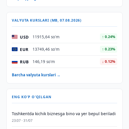
VALYUTA KURSLARI (MB, 07.08.2026)
USD
11915,64 so'm
↑ 0.24%
EUR
13749,46 so'm
↑ 0.23%
RUB
146,19 so'm
↓ 0.12%
Barcha valyuta kurslari →
ENG KO'P O'QILGAN
Toshkentda kichik biznesga bino va yer bepul beriladi
23:07 · 31/07