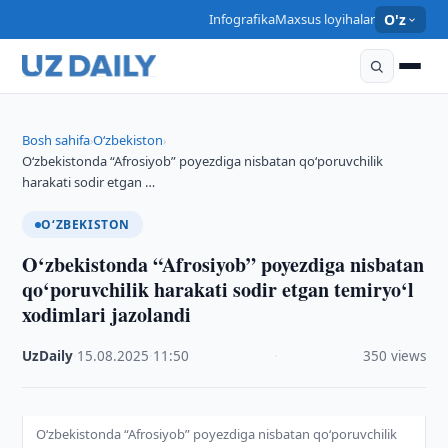
Infografika
Maxsus loyihalar
O'z
Bosh sahifa
O‘zbekiston
›
›
O‘zbekistonda “Afrosiyob” poyezdiga nisbatan qo‘poruvchilik
harakati sodir etgan …
O‘ZBEKISTON
O‘zbekistonda “Afrosiyob” poyezdiga nisbatan
qo‘poruvchilik harakati sodir etgan temiryo‘l
xodimlari jazolandi
UzDaily
·
15.08.2025
·
11:50
·
350 views
O‘zbekistonda “Afrosiyob” poyezdiga nisbatan qo‘poruvchilik