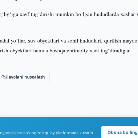
og‘lig‘iga xavf tug‘dirishi mumkin bo‘lgan hududlarda xashar 
dal yo‘llar, suv obyektlari va sohil hududlari, qurilish maydo
qarish obyektlari hamda boshqa ehtimoliy xavf tug‘diradigan
Havolani nusxalash
Obuna bo'ling
r yangiliklarni o‘zingizga qulay platformada kuzatib