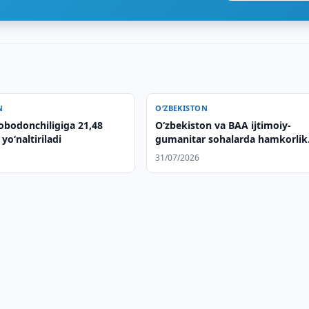
N
O‘ZBEKISTON
obodonchiligiga 21,48
O‘zbekiston va BAA ijtimoiy-
yo‘naltiriladi
gumanitar sohalarda hamkorlik
loyihalarini amalga oshirishga
31/07/2026
kelishib oldi