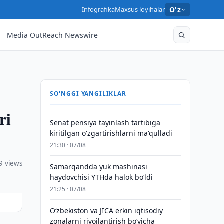
Infografika
Maxsus loyihalar
O'z
Media OutReach Newswire
SO'NGGI YANGILIKLAR
ri
Senat pensiya tayinlash tartibiga
kiritilgan o'zgartirishlarni ma'qulladi
21:30 · 07/08
9 views
Samarqandda yuk mashinasi
haydovchisi YTHda halok bo‘ldi
21:25 · 07/08
Oʻzbekiston va JICA erkin iqtisodiy
zonalarni rivojlantirish boʻyicha