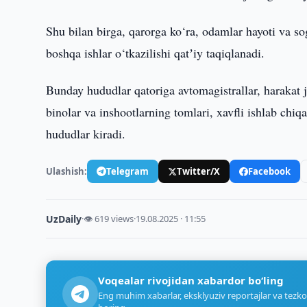
Shu bilan birga, qarorga ko‘ra, odamlar hayoti va s
boshqa ishlar o‘tkazilishi qatʼiy taqiqlanadi.
Bunday hududlar qatoriga avtomagistrallar, harakat ja
binolar va inshootlarning tomlari, xavfli ishlab chi
hududlar kiradi.
Ulashish:
Telegram
Twitter/X
Facebook
UzDaily
·
👁 619 views
·
19.08.2025 · 11:55
Voqealar rivojidan xabardor bo‘ling
Eng muhim xabarlar, eksklyuziv reportajlar va tezko