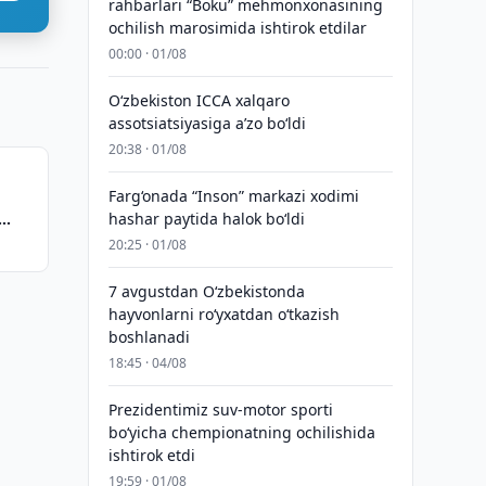
rahbarlari “Boku” mehmonxonasining
ochilish marosimida ishtirok etdilar
00:00 · 01/08
O‘zbekiston ICCA xalqaro
assotsiatsiyasiga aʼzo bo‘ldi
20:38 · 01/08
Farg‘onada “Inson” markazi xodimi
hashar paytida halok bo‘ldi
20:25 · 01/08
7 avgustdan O‘zbekistonda
hayvonlarni ro‘yxatdan o‘tkazish
boshlanadi
18:45 · 04/08
Prezidentimiz suv-motor sporti
bo‘yicha chempionatning ochilishida
ishtirok etdi
19:59 · 01/08