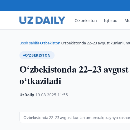
O‘zbekiston
Iqtisod
Mo
Bosh sahifa
O‘zbekiston
O‘zbekistonda 22–23 avgust kunlari umu
›
›
O‘ZBEKISTON
O‘zbekistonda 22–23 avgust
o‘tkaziladi
UzDaily
·
19.08.2025
·
11:55
O‘zbekistonda 22–23 avgust kunlari umumxalq xayriya xashari o