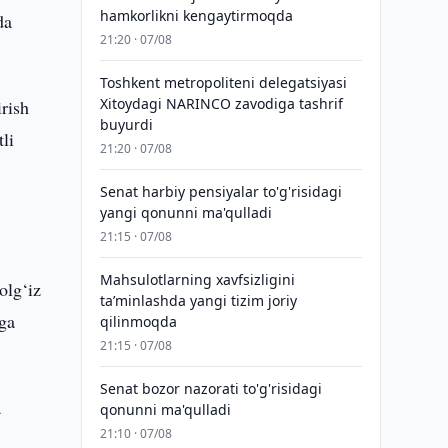
hamkorlikni kengaytirmoqda
da
21:20 · 07/08
Toshkent metropoliteni delegatsiyasi
Xitoydagi NARINCO zavodiga tashrif
rish
buyurdi
tli
21:20 · 07/08
Senat harbiy pensiyalar to'g'risidagi
yangi qonunni ma'qulladi
21:15 · 07/08
Mahsulotlarning xavfsizligini
olg‘iz
taʼminlashda yangi tizim joriy
hga
qilinmoqda
21:15 · 07/08
Senat bozor nazorati to'g'risidagi
a
qonunni ma'qulladi
21:10 · 07/08