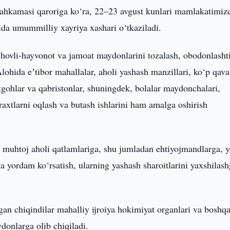
ahkamasi qaroriga ko‘ra, 22–23 avgust kunlari mamlakatimiz
ida umummilliy xayriya xashari o‘tkaziladi.
hovli-hayvonot va jamoat maydonlarini tozalash, obodonlashti
Alohida eʼtibor mahallalar, aholi yashash manzillari, ko‘p qava
ratgohlar va qabristonlar, shuningdek, bolalar maydonchalari,
araxtlarni oqlash va butash ishlarini ham amalga oshirish
 muhtoj aholi qatlamlariga, shu jumladan ehtiyojmandlarga, y
 yordam ko‘rsatish, ularning yashash sharoitlarini yaxshilas
gan chiqindilar mahalliy ijroiya hokimiyat organlari va boshq
donlarga olib chiqiladi.