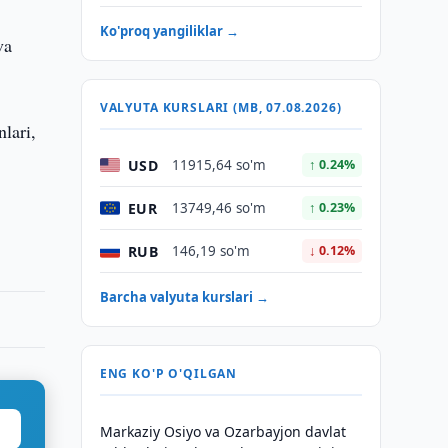
Ko'proq yangiliklar →
va
VALYUTA KURSLARI (MB, 07.08.2026)
nlari,
USD
11915,64 so'm
↑ 0.24%
EUR
13749,46 so'm
↑ 0.23%
RUB
146,19 so'm
↓ 0.12%
Barcha valyuta kurslari →
ENG KO'P O'QILGAN
Markaziy Osiyo va Ozarbayjon davlat