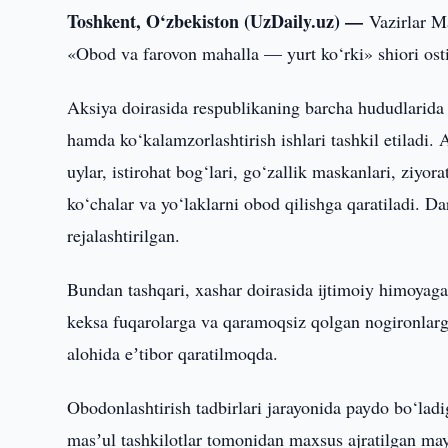
Toshkent, O‘zbekiston (UzDaily.uz) —
Vazirlar M
«Obod va farovon mahalla — yurt ko‘rki» shiori ost
Aksiya doirasida respublikaning barcha hududlarida 
hamda ko‘kalamzorlashtirish ishlari tashkil etiladi. 
uylar, istirohat bog‘lari, go‘zallik maskanlari, ziyo
ko‘chalar va yo‘laklarni obod qilishga qaratiladi. D
rejalashtirilgan.
Bundan tashqari, xashar doirasida ijtimoiy himoyaga
keksa fuqarolarga va qaramoqsiz qolgan nogironlarga
alohida eʼtibor qaratilmoqda.
Obodonlashtirish tadbirlari jarayonida paydo bo‘ladi
masʼul tashkilotlar tomonidan maxsus ajratilgan may