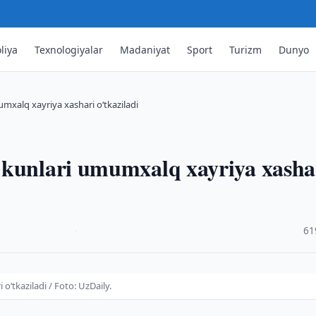
liya
Texnologiyalar
Madaniyat
Sport
Turizm
Dunyo
mxalq xayriya xashari o‘tkaziladi
 kunlari umumxalq xayriya xasha
·
61
‘tkaziladi / Foto: UzDaily.