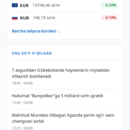
EUR
13749,46 so'm
↑ 0.23%
RUB
146,19 so'm
↓ 0.12%
Barcha valyuta kurslari →
ENG KO'P O'QILGAN
7 avgustdan O‘zbekistonda hayvonlarni ro‘yxatdan
o‘tkazish boshlanadi
18:45 · 04/08
Hukumat “Bunyodkor”ga 5 milliard so‘m ajratdi
12:45 · 03/08
Mahmud Murodov Oktagon ligasida yarim og‘ir vazn
chempioni bo‘ldi
12:25 · 03/08