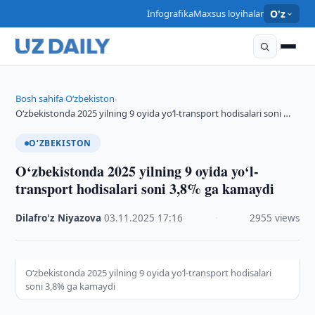
Infografika
Maxsus loyihalar
O'z
Bosh sahifa
O‘zbekiston
›
›
O‘zbekistonda 2025 yilning 9 oyida yo‘l-transport hodisalari soni …
O‘ZBEKISTON
O‘zbekistonda 2025 yilning 9 oyida yo‘l-
transport hodisalari soni 3,8% ga kamaydi
Dilafro'z Niyazova
·
03.11.2025
·
17:16
·
2955 views
O‘zbekistonda 2025 yilning 9 oyida yo‘l-transport hodisalari
soni 3,8% ga kamaydi