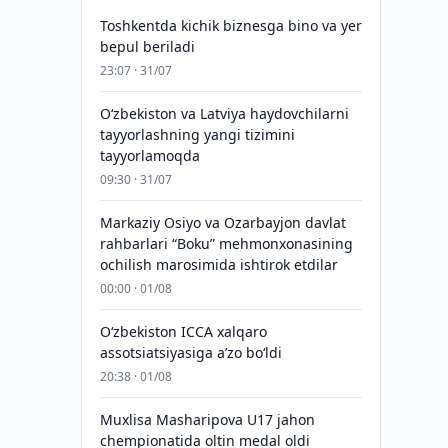
Toshkentda kichik biznesga bino va yer
bepul beriladi
23:07 · 31/07
Oʻzbekiston va Latviya haydovchilarni
tayyorlashning yangi tizimini
tayyorlamoqda
09:30 · 31/07
Markaziy Osiyo va Ozarbayjon davlat
rahbarlari “Boku” mehmonxonasining
ochilish marosimida ishtirok etdilar
00:00 · 01/08
O‘zbekiston ICCA xalqaro
assotsiatsiyasiga aʼzo bo‘ldi
20:38 · 01/08
Muxlisa Masharipova U17 jahon
chempionatida oltin medal oldi