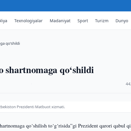
liya
Texnologiyalar
Madaniyat
Sport
Turizm
Dunyo
ga qo‘shildi
o shartnomaga qo‘shildi
·
44
zbekiston Prezidenti Matbuot xizmati.
hartnomaga qo‘shilish to‘g‘risida”gi Prezident qarori qabul qi