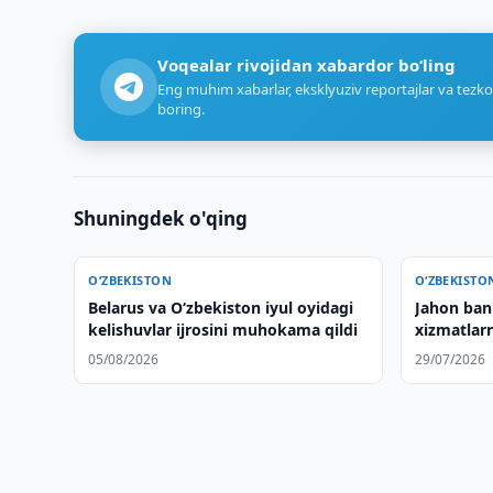
Voqealar rivojidan xabardor bo‘ling
Eng muhim xabarlar, eksklyuziv reportajlar va tezko
boring.
Shuningdek o'qing
O‘ZBEKISTON
O‘ZBEKISTO
Belarus va O‘zbekiston iyul oyidagi
Jahon ban
kelishuvlar ijrosini muhokama qildi
xizmatlarn
baholadila
05/08/2026
29/07/2026