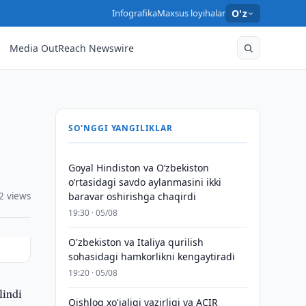
Infografika
Maxsus loyihalar
O'z
Media OutReach Newswire
SO'NGGI YANGILIKLAR
Goyal Hindiston va Oʻzbekiston
oʻrtasidagi savdo aylanmasini ikki
2 views
baravar oshirishga chaqirdi
19:30 · 05/08
O'zbekiston va Italiya qurilish
sohasidagi hamkorlikni kengaytiradi
19:20 · 05/08
lindi
Qishloq xo'jaligi vazirligi va ACIR