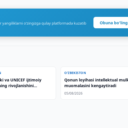
Obuna bo'ling
r yangiliklarni o‘zingizga qulay platformada kuzatib
N
O‘ZBEKISTON
ki va UNICEF ijtimoiy
Qonun loyihasi intellektual mul
ing rivojlanishini
muomalasini kengaytiradi
r
05/08/2026