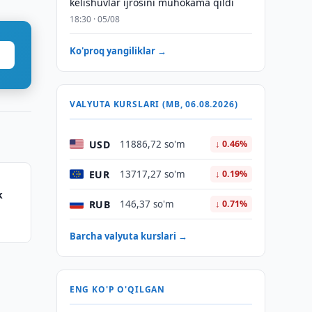
kelishuvlar ijrosini muhokama qildi
18:30 · 05/08
Ko'proq yangiliklar →
VALYUTA KURSLARI (MB, 06.08.2026)
USD
11886,72 so'm
↓ 0.46%
EUR
13717,27 so'm
↓ 0.19%
k
RUB
146,37 so'm
↓ 0.71%
Barcha valyuta kurslari →
ENG KO'P O'QILGAN