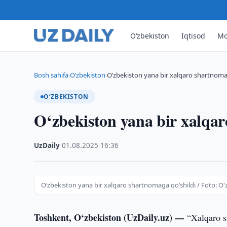
O‘zbekiston
Iqtisod
Mo
Bosh sahifa
O‘zbekiston
O‘zbekiston yana bir xalqaro shartnoma
›
›
O‘ZBEKISTON
O‘zbekiston yana bir xalqar
UzDaily
·
01.08.2025
·
16:36
O‘zbekiston yana bir xalqaro shartnomaga qo‘shildi / Foto: O'
Toshkent, O‘zbekiston (UzDaily.uz) —
“Xalqaro s