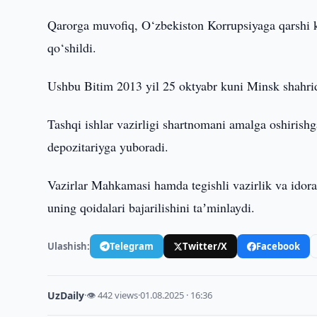
Qarorga muvofiq, O‘zbekiston Korrupsiyaga qarshi ku
qo‘shildi.
Ushbu Bitim 2013 yil 25 oktyabr kuni Minsk shahri
Tashqi ishlar vazirligi shartnomani amalga oshirishg
depozitariyga yuboradi.
Vazirlar Mahkamasi hamda tegishli vazirlik va idor
uning qoidalari bajarilishini taʼminlaydi.
Ulashish:
Telegram
Twitter/X
Facebook
UzDaily
·
👁 442 views
·
01.08.2025 · 16:36