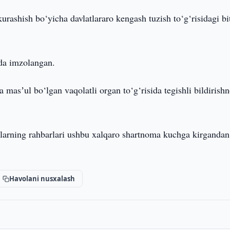
rashish bo‘yicha davlatlararo kengash tuzish to‘g‘risidagi b
da imzolangan.
a masʼul bo‘lgan vaqolatli organ to‘g‘risida tegishli bildiris
alarning rahbarlari ushbu xalqaro shartnoma kuchga kirgandan
Havolani nusxalash