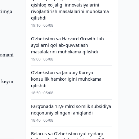
qishloq xo'jaligi innovatsiyalarini
itimga
rivojlantirish masalalarini muhokama
qilishdi
19:10 · 05/08
Oʻzbekiston va Harvard Growth Lab
ayollarni qoʻllab-quvvatlash
masalalarini muhokama qilishdi
hnomani
19:00 · 05/08
Oʻzbekiston va Janubiy Koreya
konsullik hamkorligini muhokama
 keyin
qilishdi
18:50 · 05/08
Farg‘onada 12,9 mlrd so‘mlik subsidiya
noqonuniy olingani aniqlandi
18:40 · 05/08
Belarus va O‘zbekiston iyul oyidagi