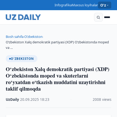
Infografika
Maxsus loyihalar
O'z
Bosh sahifa
O‘zbekiston
›
›
O‘zbekiston Xalq demokratik partiyasi (XDP) O‘zbekistonda moped
va …
O‘ZBEKISTON
O‘zbekiston Xalq demokratik partiyasi (XDP)
O‘zbekistonda moped va skuterlarni
ro‘yxatdan o‘tkazish muddatini uzaytirishni
taklif qilmoqda
UzDaily
·
20.09.2025
·
18:23
·
2008 views