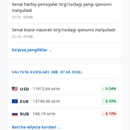
Senat harbiy pensiyalar to'g'risidagi yangi qonunni
ma'qulladi
21:15 · 07/08
Senat bozor nazorati to'g'risidagi qonunni ma'qulladi
21:10 · 07/08
Ko'proq yangiliklar →
VALYUTA KURSLARI (MB, 07.08.2026)
USD
11915,64 so'm
↑ 0.24%
EUR
13749,46 so'm
↑ 0.23%
RUB
146,19 so'm
↓ 0.12%
Barcha valyuta kurslari →