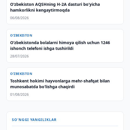
O‘zbekiston AQSHning H-2A dasturi bo‘yicha
hamkorlikni kengaytirmoqda
06/08/2026
O‘ZBEKISTON
O‘zbekistonda bolalarni himoya qilish uchun 1246
ishonch telefoni ishga tushirildi
28/07/2026
O‘ZBEKISTON
Toshkent hokimi hayvonlarga mehr-shafqat bilan
munosabatda bo‘lishga chaqirdi
01/08/2026
SO'NGGI YANGILIKLAR