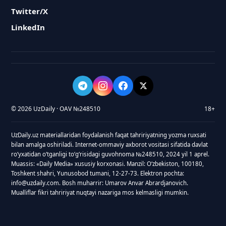
Twitter/X
LinkedIn
© 2026 UzDaily · OAV №248510
18+
UzDaily.uz materiallaridan foydalanish faqat tahririyatning yozma ruxsati
bilan amalga oshiriladi. Internet-ommaviy axborot vositasi sifatida davlat
roʻyxatidan oʻtganligi toʻgʻrisidagi guvohnoma №248510, 2024 yil 1 aprel.
Muassis: «Daily Media» xususiy korxonasi. Manzil: Oʻzbekiston, 100180,
Toshkent shahri, Yunusobod tumani, 12-27-73. Elektron pochta:
info@uzdaily.com. Bosh muharrir: Umarov Anvar Abrardjanovich.
Mualliflar fikri tahririyat nuqtayi nazariga mos kelmasligi mumkin.