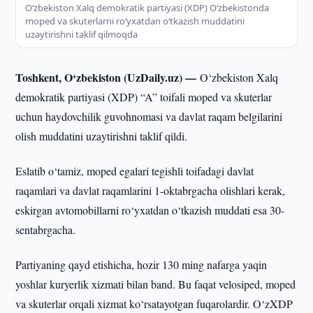
O‘zbekiston Xalq demokratik partiyasi (XDP) O‘zbekistonda
moped va skuterlarni ro‘yxatdan o‘tkazish muddatini
uzaytirishni taklif qilmoqda
Toshkent, O‘zbekiston (UzDaily.uz) —
O‘zbekiston Xalq
demokratik partiyasi (XDP) “A” toifali moped va skuterlar
uchun haydovchilik guvohnomasi va davlat raqam belgilarini
olish muddatini uzaytirishni taklif qildi.
Eslatib o‘tamiz, moped egalari tegishli toifadagi davlat
raqamlari va davlat raqamlarini 1-oktabrgacha olishlari kerak,
eskirgan avtomobillarni ro‘yxatdan o‘tkazish muddati esa 30-
sentabrgacha.
Partiyaning qayd etishicha, hozir 130 ming nafarga yaqin
yoshlar kuryerlik xizmati bilan band. Bu faqat velosiped, moped
va skuterlar orqali xizmat ko‘rsatayotgan fuqarolardir. O‘zXDP