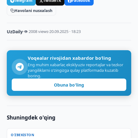
Telegram
Twitter/X
Facebook
Havolani nusxalash
UzDaily
·
👁 2008 views
·
20.09.2025 · 18:23
Voqealar rivojidan xabardor bo‘ling
Eng muhim xabarlar, eksklyuziv reportajlar va tezkor
yangiliklarni o‘zingizga qulay platformada kuzatib
boring.
Obuna bo'ling
Shuningdek o'qing
O‘ZBEKISTON