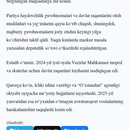
belgilangan maqsadlarga zid keladi.
Partiya haydovchilik guvohnomalari va davlat raqamlarini olish
muddatlari va yig‘imlarini qayta ko‘rib chiqish, shuningdek,
majburiy guvohnomalarni joriy etishni keyingi yilga
ko‘chirishni taklif qildi. Yaqin kunlarda mazkur masala
yuzasidan deputatlik so‘rovi o‘tkazilishi rejalashtirilgan.
Eslatib o‘tamiz, 2024-yil iyul oyida Vazirlar Mahkamasi moped
va skuterlar uchun davlat raqamlari loyihasini tasdiqlagan edi.
Qarorga koʻra, Ichki ishlar vazirligi va “Oʻzstandart” agentligi
oktyabr oyigacha meʼyoriy hujjatlarni tayyorlashi, 2025-yil
yanvaridan esa roʻyxatdan oʻtmagan avtotransport vositalarining
harakatlanishini taqiqlashi lozim edi.
Ulashish: