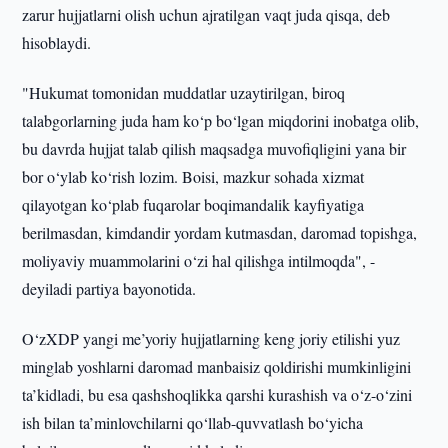
zarur hujjatlarni olish uchun ajratilgan vaqt juda qisqa, deb
hisoblaydi.
"Hukumat tomonidan muddatlar uzaytirilgan, biroq
talabgorlarning juda ham ko‘p bo‘lgan miqdorini inobatga olib,
bu davrda hujjat talab qilish maqsadga muvofiqligini yana bir
bor o‘ylab ko‘rish lozim. Boisi, mazkur sohada xizmat
qilayotgan ko‘plab fuqarolar boqimandalik kayfiyatiga
berilmasdan, kimdandir yordam kutmasdan, daromad topishga,
moliyaviy muammolarini o‘zi hal qilishga intilmoqda", -
deyiladi partiya bayonotida.
O‘zXDP yangi me’yoriy hujjatlarning keng joriy etilishi yuz
minglab yoshlarni daromad manbaisiz qoldirishi mumkinligini
ta’kidladi, bu esa qashshoqlikka qarshi kurashish va o‘z-o‘zini
ish bilan ta’minlovchilarni qo‘llab-quvvatlash bo‘yicha