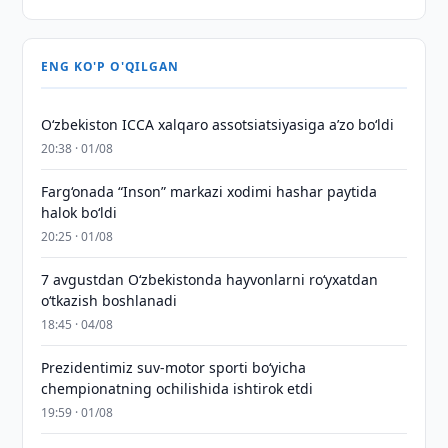
ENG KO'P O'QILGAN
O‘zbekiston ICCA xalqaro assotsiatsiyasiga aʼzo bo‘ldi
20:38 · 01/08
Farg‘onada “Inson” markazi xodimi hashar paytida
halok bo‘ldi
20:25 · 01/08
7 avgustdan O‘zbekistonda hayvonlarni ro‘yxatdan
o‘tkazish boshlanadi
18:45 · 04/08
Prezidentimiz suv-motor sporti bo‘yicha
chempionatning ochilishida ishtirok etdi
19:59 · 01/08