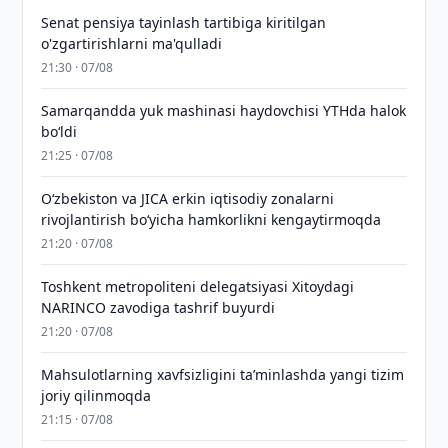
Senat pensiya tayinlash tartibiga kiritilgan
o'zgartirishlarni ma'qulladi
21:30 · 07/08
Samarqandda yuk mashinasi haydovchisi YTHda halok
bo‘ldi
21:25 · 07/08
Oʻzbekiston va JICA erkin iqtisodiy zonalarni
rivojlantirish boʻyicha hamkorlikni kengaytirmoqda
21:20 · 07/08
Toshkent metropoliteni delegatsiyasi Xitoydagi
NARINCO zavodiga tashrif buyurdi
21:20 · 07/08
Mahsulotlarning xavfsizligini taʼminlashda yangi tizim
joriy qilinmoqda
21:15 · 07/08