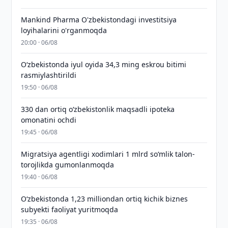
Mankind Pharma O'zbekistondagi investitsiya
loyihalarini o'rganmoqda
20:00 · 06/08
O‘zbekistonda iyul oyida 34,3 ming eskrou bitimi
rasmiylashtirildi
19:50 · 06/08
330 dan ortiq o‘zbekistonlik maqsadli ipoteka
omonatini ochdi
19:45 · 06/08
Migratsiya agentligi xodimlari 1 mlrd so‘mlik talon-
torojlikda gumonlanmoqda
19:40 · 06/08
O‘zbekistonda 1,23 milliondan ortiq kichik biznes
subyekti faoliyat yuritmoqda
19:35 · 06/08