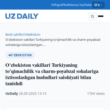
Infografika
Maxsus loyihalar
O'z
Bosh sahifa
O‘zbekiston
›
›
O'zbekiston vakillari Turkiyaning to'qimachilik va charm-poyabzal
sohalariga ixtisoslashgan …
O‘ZBEKISTON
O'zbekiston vakillari Turkiyaning
to'qimachilik va charm-poyabzal sohalariga
ixtisoslashgan hududlari salohiyati bilan
tanishdi
UzDaily
·
26.09.2025
·
13:15
·
1704 views