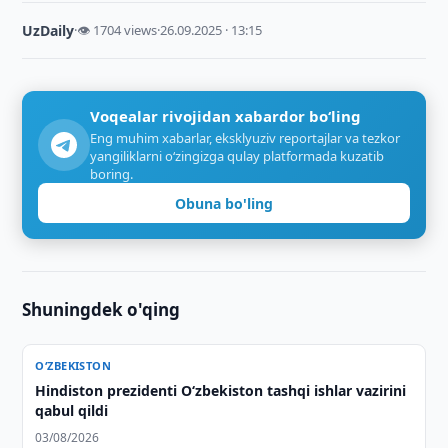
UzDaily
·
👁 1704 views
·
26.09.2025 · 13:15
Voqealar rivojidan xabardor bo‘ling
Eng muhim xabarlar, eksklyuziv reportajlar va tezkor
yangiliklarni o‘zingizga qulay platformada kuzatib
boring.
Obuna bo'ling
Shuningdek o'qing
O‘ZBEKISTON
Hindiston prezidenti O‘zbekiston tashqi ishlar vazirini
qabul qildi
03/08/2026