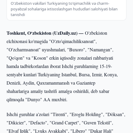
O'zbekiston vakillari Turkiyaning to'qimachilik va charm-
poyabzal sohalariga ixtisoslashgan hududlari salohiyati bilan
tanishdi
Toshkent, O‘zbekiston (UzDaily.uz) —
O'zbekiston
elchixonasi ko'magida "O'zto'qimachiliksanoat",
"O'zcharmsanoat" uyushmalari, "Buxoro", "Namangan",
"Qo'qon" va "Koson" erkin iqtisodiy zonalari rahbariyati
hamda tadbirkorlardan iborat Ishchi guruhlarning 15-19-
sentyabr kunlari Turkiyaning Istanbul, Bursa, Izmir, Konya,
Denizli, Aydin, Qaxramanmarash va Gaziantep
shaharlariga amaliy tashrifi amalga oshirildi, deb xabar
qilmoqda "Dunyo" AA muxbiri.
Ishchi guruhlar a'zolari "Tirenti", "Eroglu Holding", "Döksan",
"Dikicier", "Defacto", "Grand Carpet", "Guven Tekstil",
"Elyaf Iplik", "Lyuks Ayakkabi", "Libero" "Dukar Hali"