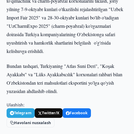
to'qimachilik va charm-poyabzal korxonalarini tiklash, joriy
yilning 7-9-oktyabr kunlari o'tkazilishi rejalashtirilgan "Uzbek
Import Fair 2025" va 28-30-oktyabr kunlari bo'lib o'tadigan
"UzCharmExpo 2025" (charm-poyabzal) ko'rgazmalari
doirasida Turkiya kompaniyalarining O'zbekistonga safari
uyushtirish va hamkorlik shartlarini belgilash o'g'risida
kelishuvga erishildi.
Bundan tashqari, Turkiyaning "Atlas Suni Deri", "Koşak
Ayakkabı" va "Lüks Ayakkabıcılık" korxonalari rahbari bilan
O'zbekistondan teri mahsulotlari eksportini yo'lga qo'yish
yuzasidan ahdlashib olindi.
Ulashish:
Telegram
Twitter/X
Facebook
Havolani nusxalash