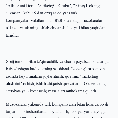
"Atlas Suni Deri", "Sirikçioğlu Grubu", "Kipaş Holding"
"Temsan" kabi 85 dan ortiq salohiyatli turk
kompaniyalari vakillari bilan B2B shaklidagi muzokaralar
o'tkazdi va ularning ishlab chiqarish faoliyati bilan yaqindan
tanishdi.
Xorij tomoni bilan to'qimachilik va charm-poyabzal sohalariga
ixtisoslashgan hududlarning salohiyati, "sorsing" mexanizmi
asosida buyurtmalarni joylashtirish, qo'shma "marketing
ofislarini" ochish, ishlab chiqarish quvvatlarini O'zbekistonga
"relokatsiya" (ko'chirish) masalalari muhokama qilindi.
Muzokaralar yakunida turk kompaniyalari bilan hozirda bo'sh
turgan bino-inshootlardan foydalanish, faoliyat yuritmayotgan