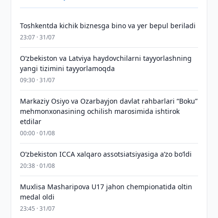
Toshkentda kichik biznesga bino va yer bepul beriladi
23:07 · 31/07
Oʻzbekiston va Latviya haydovchilarni tayyorlashning
yangi tizimini tayyorlamoqda
09:30 · 31/07
Markaziy Osiyo va Ozarbayjon davlat rahbarlari “Boku”
mehmonxonasining ochilish marosimida ishtirok
etdilar
00:00 · 01/08
O‘zbekiston ICCA xalqaro assotsiatsiyasiga aʼzo bo‘ldi
20:38 · 01/08
Muxlisa Masharipova U17 jahon chempionatida oltin
medal oldi
23:45 · 31/07