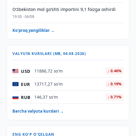
O‘zbekiston mol go‘shti importini 9,1 foizga oshirdi
19:30 · 06/08
Ko'proq yangiliklar →
VALYUTA KURSLARI (MB, 06.08.2026)
USD
11886,72 so'm
↓ 0.46%
EUR
13717,27 so'm
↓ 0.19%
RUB
146,37 so'm
↓ 0.71%
Barcha valyuta kurslari →
ENG KO'P O'QILGAN