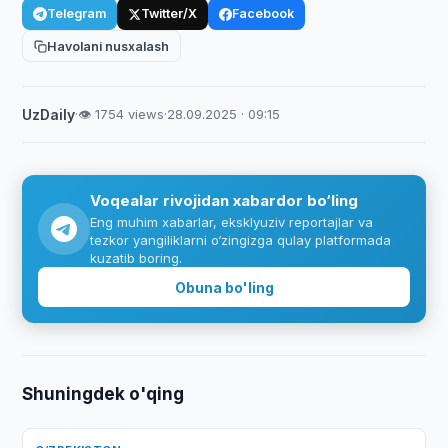
Telegram
Twitter/X
Facebook
Havolani nusxalash
UzDaily
·
👁 1754 views
·
28.09.2025 · 09:15
Voqealar rivojidan xabardor bo‘ling
Eng muhim xabarlar, eksklyuziv reportajlar va
tezkor yangiliklarni o‘zingizga qulay platformada
kuzatib boring.
Obuna bo'ling
Shuningdek o'qing