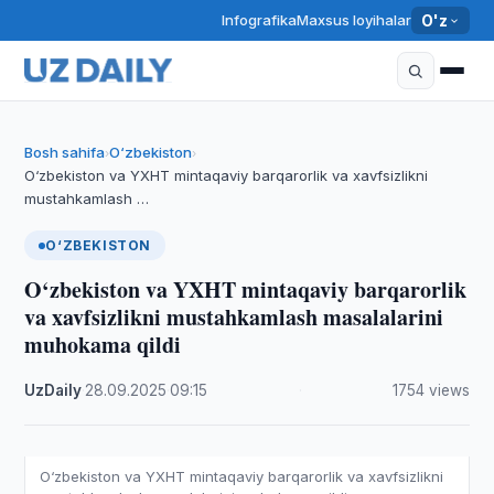
Infografika
Maxsus loyihalar
O'z
Bosh sahifa
O‘zbekiston
›
›
O‘zbekiston va YXHT mintaqaviy barqarorlik va xavfsizlikni
mustahkamlash …
O‘ZBEKISTON
O‘zbekiston va YXHT mintaqaviy barqarorlik
va xavfsizlikni mustahkamlash masalalarini
muhokama qildi
UzDaily
·
28.09.2025
·
09:15
·
1754 views
O‘zbekiston va YXHT mintaqaviy barqarorlik va xavfsizlikni