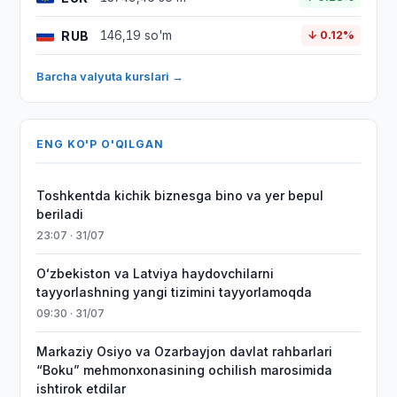
RUB
146,19 so'm
↓ 0.12%
Barcha valyuta kurslari →
ENG KO'P O'QILGAN
Toshkentda kichik biznesga bino va yer bepul
beriladi
23:07 · 31/07
Oʻzbekiston va Latviya haydovchilarni
tayyorlashning yangi tizimini tayyorlamoqda
09:30 · 31/07
Markaziy Osiyo va Ozarbayjon davlat rahbarlari
“Boku” mehmonxonasining ochilish marosimida
ishtirok etdilar