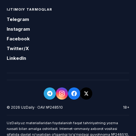
IJTIMOIY TARMOQLAR
Telegram
Instagram
Facebook
Twitter/X
LinkedIn
© 2026 UzDaily · OAV №248510
18+
UzDaily.uz materiallaridan foydalanish faqat tahririyatning yozma
ruxsati bilan amalga oshiriladi. Internet-ommaviy axborot vositasi
sifatida davlat roʻyxatidan oʻtganligi toʻgʻrisidagi guvohnoma №248510,