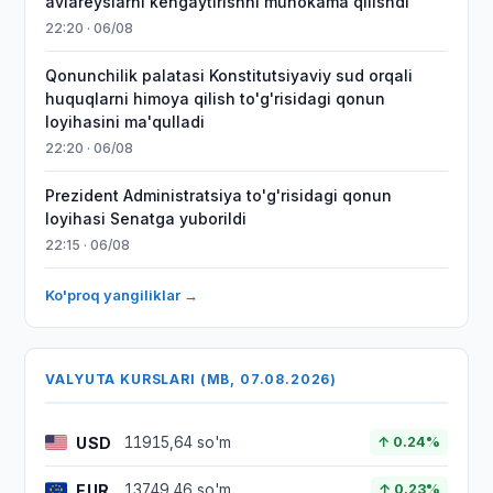
aviareyslarni kengaytirishni muhokama qilishdi
22:20 · 06/08
Qonunchilik palatasi Konstitutsiyaviy sud orqali
huquqlarni himoya qilish to'g'risidagi qonun
loyihasini ma'qulladi
22:20 · 06/08
Prezident Administratsiya to'g'risidagi qonun
loyihasi Senatga yuborildi
22:15 · 06/08
Ko'proq yangiliklar →
VALYUTA KURSLARI (MB, 07.08.2026)
USD
11915,64 so'm
↑ 0.24%
EUR
13749,46 so'm
↑ 0.23%