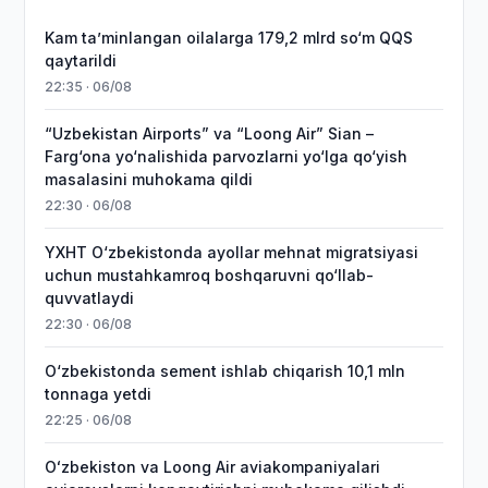
Kam taʼminlangan oilalarga 179,2 mlrd so‘m QQS
qaytarildi
22:35 · 06/08
“Uzbekistan Airports” va “Loong Air” Sian –
Farg‘ona yo‘nalishida parvozlarni yo‘lga qo‘yish
masalasini muhokama qildi
22:30 · 06/08
YXHT O‘zbekistonda ayollar mehnat migratsiyasi
uchun mustahkamroq boshqaruvni qo‘llab-
quvvatlaydi
22:30 · 06/08
O‘zbekistonda sement ishlab chiqarish 10,1 mln
tonnaga yetdi
22:25 · 06/08
Oʻzbekiston va Loong Air aviakompaniyalari