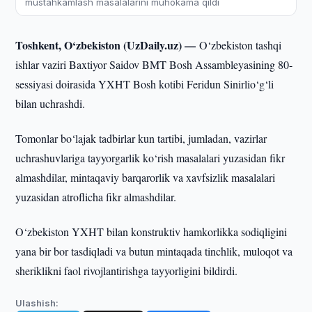
mustahkamlash masalalarini muhokama qildi
Toshkent, O‘zbekiston (UzDaily.uz) —
O‘zbekiston tashqi
ishlar vaziri Baxtiyor Saidov BMT Bosh Assambleyasining 80-
sessiyasi doirasida YXHT Bosh kotibi Feridun Sinirlio‘g‘li
bilan uchrashdi.
Tomonlar bo‘lajak tadbirlar kun tartibi, jumladan, vazirlar
uchrashuvlariga tayyorgarlik ko‘rish masalalari yuzasidan fikr
almashdilar, mintaqaviy barqarorlik va xavfsizlik masalalari
yuzasidan atroflicha fikr almashdilar.
O‘zbekiston YXHT bilan konstruktiv hamkorlikka sodiqligini
yana bir bor tasdiqladi va butun mintaqada tinchlik, muloqot va
sheriklikni faol rivojlantirishga tayyorligini bildirdi.
Ulashish: