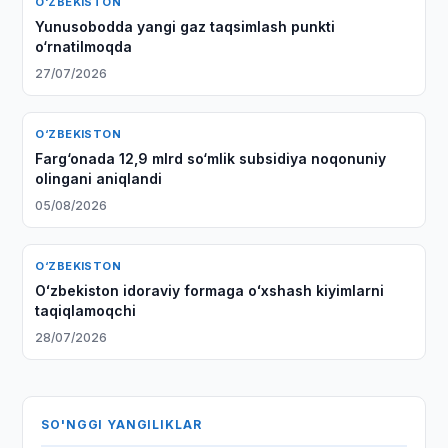
O‘ZBEKISTON
Yunusobodda yangi gaz taqsimlash punkti
o‘rnatilmoqda
27/07/2026
O‘ZBEKISTON
Farg‘onada 12,9 mlrd so‘mlik subsidiya noqonuniy
olingani aniqlandi
05/08/2026
O‘ZBEKISTON
Oʻzbekiston idoraviy formaga oʻxshash kiyimlarni
taqiqlamoqchi
28/07/2026
SO'NGGI YANGILIKLAR