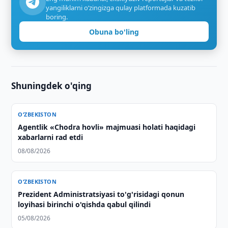
yangiliklarni o‘zingizga qulay platformada kuzatib
boring.
Obuna bo'ling
Shuningdek o'qing
O‘ZBEKISTON
Agentlik «Chodra hovli» majmuasi holati haqidagi
xabarlarni rad etdi
08/08/2026
O‘ZBEKISTON
Prezident Administratsiyasi to'g'risidagi qonun
loyihasi birinchi o'qishda qabul qilindi
05/08/2026