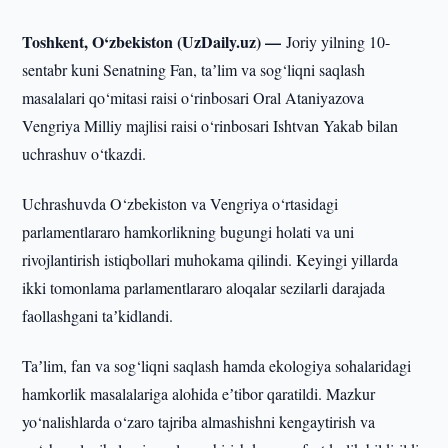
Toshkent, O‘zbekiston (UzDaily.uz) —
Joriy yilning 10-
sentabr kuni Senatning Fan, taʼlim va sog‘liqni saqlash
masalalari qo‘mitasi raisi o‘rinbosari Oral Ataniyazova
Vengriya Milliy majlisi raisi o‘rinbosari Ishtvan Yakab bilan
uchrashuv o‘tkazdi.
Uchrashuvda O‘zbekiston va Vengriya o‘rtasidagi
parlamentlararo hamkorlikning bugungi holati va uni
rivojlantirish istiqbollari muhokama qilindi. Keyingi yillarda
ikki tomonlama parlamentlararo aloqalar sezilarli darajada
faollashgani taʼkidlandi.
Taʼlim, fan va sog‘liqni saqlash hamda ekologiya sohalaridagi
hamkorlik masalalariga alohida eʼtibor qaratildi. Mazkur
yo‘nalishlarda o‘zaro tajriba almashishni kengaytirish va