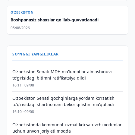
O‘ZBEKISTON
Boshpanasiz shaxslar qo‘llab-quvvatlanadi
05/08/2026
SO'NGGI YANGILIKLAR
Oʻzbekiston Senati MDH maʼlumotlar almashinuvi
toʻgʻrisidagi bitimni ratifikatsiya qildi
16:11 · 09/08
Oʻzbekiston Senati qochqinlarga yordam koʻrsatish
toʻgʻrisidagi shartnomani bekor qilishni maʼqulladi
16:10 · 09/08
Oʻzbekistonda kommunal xizmat koʻrsatuvchi xodimlar
uchun unvon joriy etilmoqda