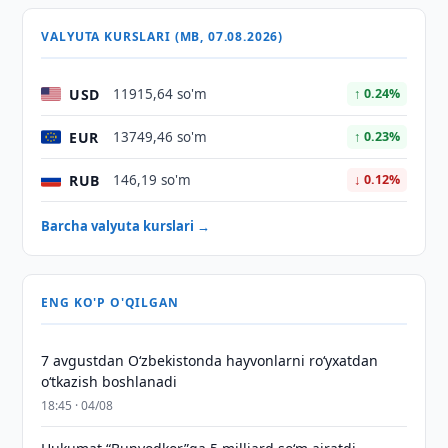
VALYUTA KURSLARI (MB, 07.08.2026)
USD
11915,64 so'm
↑ 0.24%
EUR
13749,46 so'm
↑ 0.23%
RUB
146,19 so'm
↓ 0.12%
Barcha valyuta kurslari →
ENG KO'P O'QILGAN
7 avgustdan O‘zbekistonda hayvonlarni ro‘yxatdan
o‘tkazish boshlanadi
18:45 · 04/08