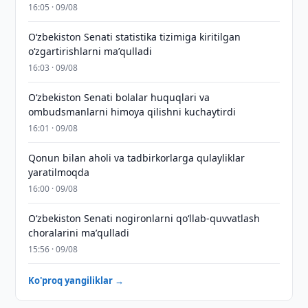
16:05 · 09/08
Oʻzbekiston Senati statistika tizimiga kiritilgan
oʻzgartirishlarni maʼqulladi
16:03 · 09/08
Oʻzbekiston Senati bolalar huquqlari va
ombudsmanlarni himoya qilishni kuchaytirdi
16:01 · 09/08
Qonun bilan aholi va tadbirkorlarga qulayliklar
yaratilmoqda
16:00 · 09/08
Oʻzbekiston Senati nogironlarni qoʻllab-quvvatlash
choralarini maʼqulladi
15:56 · 09/08
Ko'proq yangiliklar →