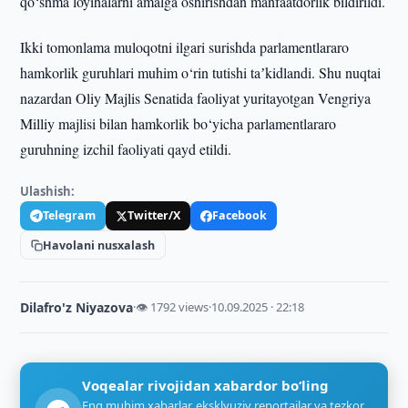
qo‘shma loyihalarni amalga oshirishdan manfaatdorlik bildirildi.
Ikki tomonlama muloqotni ilgari surishda parlamentlararo
hamkorlik guruhlari muhim o‘rin tutishi taʼkidlandi. Shu nuqtai
nazardan Oliy Majlis Senatida faoliyat yuritayotgan Vengriya
Milliy majlisi bilan hamkorlik bo‘yicha parlamentlararo
guruhning izchil faoliyati qayd etildi.
Ulashish:
Telegram
Twitter/X
Facebook
Havolani nusxalash
Dilafro'z Niyazova
·
👁 1792 views
·
10.09.2025 · 22:18
Voqealar rivojidan xabardor bo‘ling
Eng muhim xabarlar, eksklyuziv reportajlar va tezkor