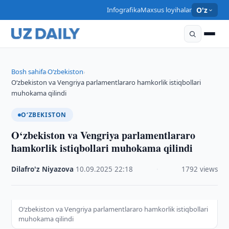
Infografika
Maxsus loyihalar
O'z
Bosh sahifa
O‘zbekiston
›
›
O‘zbekiston va Vengriya parlamentlararo hamkorlik istiqbollari
muhokama qilindi
O‘ZBEKISTON
O‘zbekiston va Vengriya parlamentlararo
hamkorlik istiqbollari muhokama qilindi
Dilafro'z Niyazova
·
10.09.2025
·
22:18
·
1792 views
O‘zbekiston va Vengriya parlamentlararo hamkorlik istiqbollari
muhokama qilindi