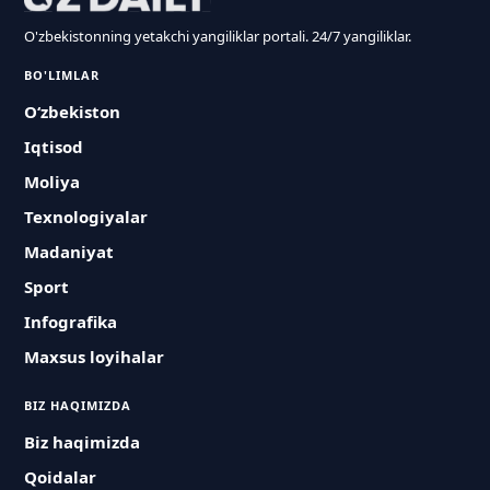
O'zbekistonning yetakchi yangiliklar portali. 24/7 yangiliklar.
BO'LIMLAR
O‘zbekiston
Iqtisod
Moliya
Texnologiyalar
Madaniyat
Sport
Infografika
Maxsus loyihalar
BIZ HAQIMIZDA
Biz haqimizda
Qoidalar