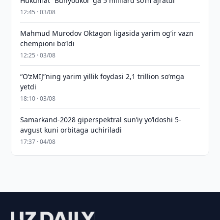
Hukumat “Bunyodkor”ga 5 milliard so‘m ajratdi
12:45 · 03/08
Mahmud Murodov Oktagon ligasida yarim og‘ir vazn
chempioni bo‘ldi
12:25 · 03/08
“O‘zMIJ”ning yarim yillik foydasi 2,1 trillion so‘mga
yetdi
18:10 · 03/08
Samarkand-2028 giperspektral sun’iy yo‘ldoshi 5-
avgust kuni orbitaga uchiriladi
17:37 · 04/08