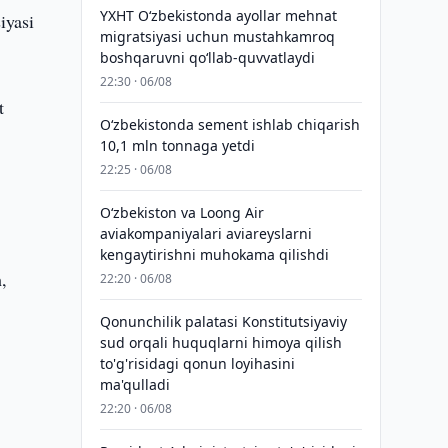
YXHT O‘zbekistonda ayollar mehnat
iyasi
migratsiyasi uchun mustahkamroq
boshqaruvni qo‘llab-quvvatlaydi
22:30 · 06/08
t
O‘zbekistonda sement ishlab chiqarish
10,1 mln tonnaga yetdi
22:25 · 06/08
Oʻzbekiston va Loong Air
aviakompaniyalari aviareyslarni
kengaytirishni muhokama qilishdi
,
22:20 · 06/08
Qonunchilik palatasi Konstitutsiyaviy
sud orqali huquqlarni himoya qilish
to'g'risidagi qonun loyihasini
ma'qulladi
22:20 · 06/08