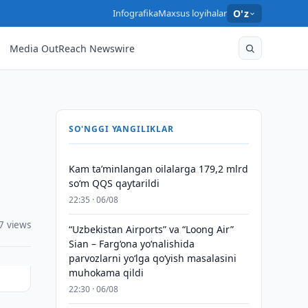
Infografika
Maxsus loyihalar
O'z
Media OutReach Newswire
SO'NGGI YANGILIKLAR
Kam taʼminlangan oilalarga 179,2 mlrd
so‘m QQS qaytarildi
22:35 · 06/08
7 views
“Uzbekistan Airports” va “Loong Air”
Sian – Farg‘ona yo‘nalishida
parvozlarni yo‘lga qo‘yish masalasini
muhokama qildi
22:30 · 06/08