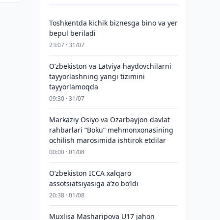
Toshkentda kichik biznesga bino va yer
bepul beriladi
23:07 · 31/07
Oʻzbekiston va Latviya haydovchilarni
tayyorlashning yangi tizimini
tayyorlamoqda
09:30 · 31/07
Markaziy Osiyo va Ozarbayjon davlat
rahbarlari “Boku” mehmonxonasining
ochilish marosimida ishtirok etdilar
00:00 · 01/08
O‘zbekiston ICCA xalqaro
assotsiatsiyasiga aʼzo bo‘ldi
20:38 · 01/08
Muxlisa Masharipova U17 jahon