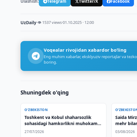
Ulashish:
Telegram
Twitter/X
Facebook
UzDaily
·
👁 1537 views
·
01.10.2025 · 12:00
Voqealar rivojidan xabardor bo‘ling
Eng muhim xabarlar, eksklyuziv reportajlar va tezko
boring.
Shuningdek o'qing
O‘ZBEKISTON
O‘ZBEKISTO
Toshkent va Kobul shaharsozlik
Saida Mir
sohasidagi hamkorlikni muhokama
mehr bila
qilishdi
chaqirdi
27/07/2026
03/08/2026