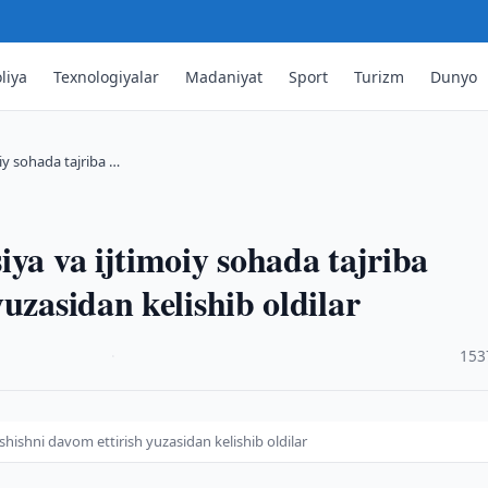
liya
Texnologiyalar
Madaniyat
Sport
Turizm
Dunyo
iy sohada tajriba …
ya va ijtimoiy sohada tajriba
uzasidan kelishib oldilar
·
153
shishni davom ettirish yuzasidan kelishib oldilar