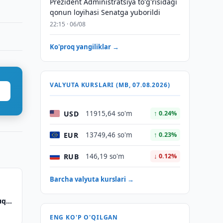
Prezident Administratsiya to'g'risidagi
qonun loyihasi Senatga yuborildi
22:15 · 06/08
Ko'proq yangiliklar →
VALYUTA KURSLARI (MB, 07.08.2026)
USD
11915,64 so'm
↑ 0.24%
EUR
13749,46 so'm
↑ 0.23%
RUB
146,19 so'm
↓ 0.12%
Barcha valyuta kurslari →
uquri
ENG KO'P O'QILGAN