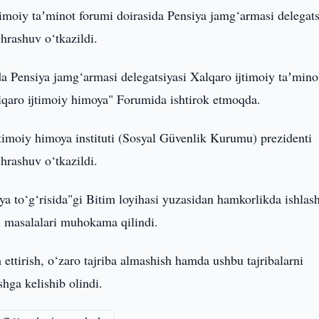
timoiy taʼminot forumi doirasida Pensiya jamg‘armasi delegats
chrashuv o‘tkazildi.
 Pensiya jamg‘armasi delegatsiyasi Xalqaro ijtimoiy taʼmino
alqaro ijtimoiy himoya" Forumida ishtirok etmoqda.
timoiy himoya instituti (Sosyal Güvenlik Kurumu) prezidenti
hrashuv o‘tkazildi.
 to‘g‘risida"gi Bitim loyihasi yuzasidan hamkorlikda ishlash
h masalalari muhokama qilindi.
ttirish, o‘zaro tajriba almashish hamda ushbu tajribalarni
shga kelishib olindi.