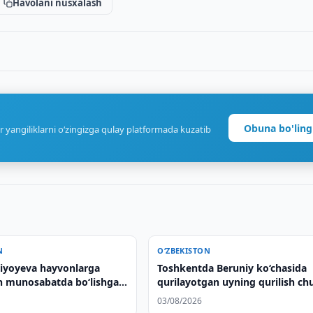
Havolani nusxalash
Obuna bo'ling
r yangiliklarni o‘zingizga qulay platformada kuzatib
N
O‘ZBEKISTON
ziyoyeva hayvonlarga
Toshkentda Beruniy ko‘chasida
n munosabatda bo‘lishga
qurilayotgan uyning qurilish ch
cheti o‘pirildi
03/08/2026