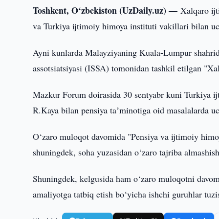
Toshkent, O‘zbekiston (UzDaily.uz) —
Xalqaro ij
va Turkiya ijtimoiy himoya instituti vakillari bilan u
Ayni kunlarda Malayziyaning Kuala-Lumpur shahrida
assotsiatsiyasi (ISSA) tomonidan tashkil etilgan "X
Mazkur Forum doirasida 30 sentyabr kuni Turkiya ij
R.Kaya bilan pensiya taʼminotiga oid masalalarda uc
O‘zaro muloqot davomida "Pensiya va ijtimoiy himoya
shuningdek, soha yuzasidan o‘zaro tajriba almashis
Shuningdek, kelgusida ham o‘zaro muloqotni davom e
amaliyotga tatbiq etish bo‘yicha ishchi guruhlar tuzi