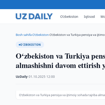
O‘zbekiston
Iqtisod
Mo
Bosh sahifa
O‘zbekiston
O‘zbekiston va Turkiya pensiya va ijtimo
›
›
O‘ZBEKISTON
O‘zbekiston va Turkiya pensi
almashishni davom ettirish y
UzDaily
·
01.10.2025
·
12:00
O‘zbekiston va Turkiya pensiya va ijtimoiy sohada tajriba alma