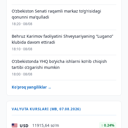
Oʻzbekiston Senati raqamli markaz toʻgʻrisidagi
qonunni maʼqulladi
18:20 · 08/08
Behruz Karimov faoliyatini Shveysariyaning “Lugano”
klubida davom ettiradi
18:10 · 08/08
O‘zbekistonda YHQ bo‘yicha ishlarni ko‘rib chiqish
tartibi o‘zgarishi mumkin
18:00 · 08/08
Ko'proq yangiliklar →
VALYUTA KURSLARI (MB, 07.08.2026)
USD
11915,64 so'm
↑ 0.24%