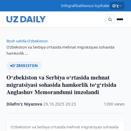
Infografika
Maxsus loyihalar
O'z
Bosh sahifa
O‘zbekiston
›
›
O‘zbekiston va Serbiya o‘rtasida mehnat migratsiyasi sohasida
hamkorlik …
O‘ZBEKISTON
O‘zbekiston va Serbiya o‘rtasida mehnat
migratsiyasi sohasida hamkorlik to‘g‘risida
Anglashuv Memorandumi imzolandi
Dilafro'z Niyazova
·
29.10.2025
·
20:23
·
1390 views
O‘zbekiston va Serbiya o‘rtasida mehnat migratsiyasi sohasida