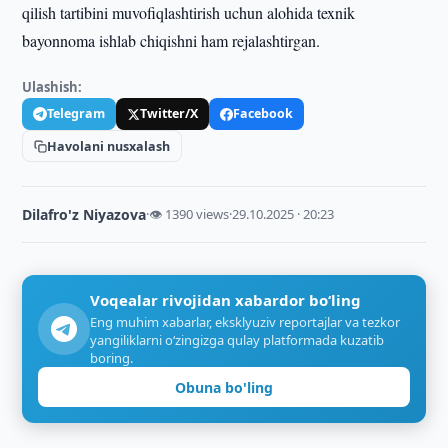
qilish tartibini muvofiqlashtirish uchun alohida texnik
bayonnoma ishlab chiqishni ham rejalashtirgan.
Ulashish:
Telegram
Twitter/X
Facebook
Havolani nusxalash
Dilafro'z Niyazova
·
👁 1390 views
·
29.10.2025 · 20:23
Voqealar rivojidan xabardor bo‘ling
Eng muhim xabarlar, eksklyuziv reportajlar va tezkor
yangiliklarni o‘zingizga qulay platformada kuzatib
boring.
Obuna bo'ling