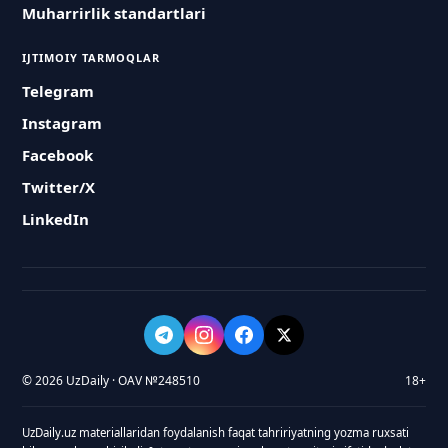
Muharrirlik standartlari
IJTIMOIY TARMOQLAR
Telegram
Instagram
Facebook
Twitter/X
LinkedIn
© 2026 UzDaily · OAV №248510
18+
UzDaily.uz materiallaridan foydalanish faqat tahririyatning yozma ruxsati