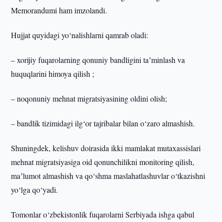
Memorandumi ham imzolandi.
Hujjat quyidagi yo‘nalishlarni qamrab oladi:
– xorijiy fuqarolarning qonuniy bandligini taʼminlash va
huquqlarini himoya qilish ;
– noqonuniy mehnat migratsiyasining oldini olish;
– bandlik tizimidagi ilg‘or tajribalar bilan o‘zaro almashish.
Shuningdek, kelishuv doirasida ikki mamlakat mutaxassislari
mehnat migratsiyasiga oid qonunchilikni monitoring qilish,
maʼlumot almashish va qo‘shma maslahatlashuvlar o‘tkazishni
yo‘lga qo‘yadi.
Tomonlar o‘zbekistonlik fuqarolarni Serbiyada ishga qabul