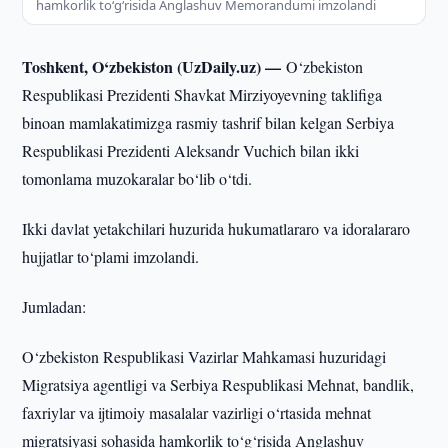
hamkorlik to‘g‘risida Anglashuv Memorandumi imzolandi
Toshkent, O‘zbekiston (UzDaily.uz) —
O‘zbekiston
Respublikasi Prezidenti Shavkat Mirziyoyevning taklifiga
binoan mamlakatimizga rasmiy tashrif bilan kelgan Serbiya
Respublikasi Prezidenti Aleksandr Vuchich bilan ikki
tomonlama muzokaralar bo‘lib o‘tdi.
Ikki davlat yetakchilari huzurida hukumatlararo va idoralararo
hujjatlar to‘plami imzolandi.
Jumladan:
O‘zbekiston Respublikasi Vazirlar Mahkamasi huzuridagi
Migratsiya agentligi va Serbiya Respublikasi Mehnat, bandlik,
faxriylar va ijtimoiy masalalar vazirligi o‘rtasida mehnat
migratsiyasi sohasida hamkorlik to‘g‘risida Anglashuv