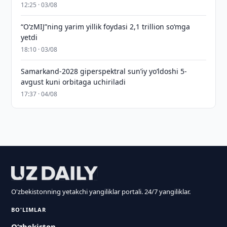
12:25 · 03/08
“O‘zMIJ”ning yarim yillik foydasi 2,1 trillion so‘mga
yetdi
18:10 · 03/08
Samarkand-2028 giperspektral sun’iy yo‘ldoshi 5-
avgust kuni orbitaga uchiriladi
17:37 · 04/08
O'zbekistonning yetakchi yangiliklar portali. 24/7 yangiliklar.
BO'LIMLAR
O‘zbekiston