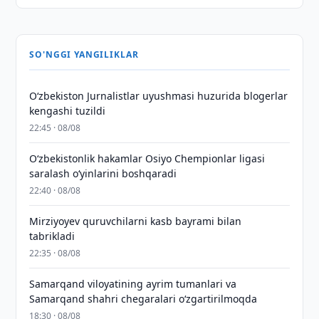
SO'NGGI YANGILIKLAR
O‘zbekiston Jurnalistlar uyushmasi huzurida blogerlar
kengashi tuzildi
22:45 · 08/08
O‘zbekistonlik hakamlar Osiyo Chempionlar ligasi
saralash o‘yinlarini boshqaradi
22:40 · 08/08
Mirziyoyev quruvchilarni kasb bayrami bilan
tabrikladi
22:35 · 08/08
Samarqand viloyatining ayrim tumanlari va
Samarqand shahri chegaralari oʻzgartirilmoqda
18:30 · 08/08