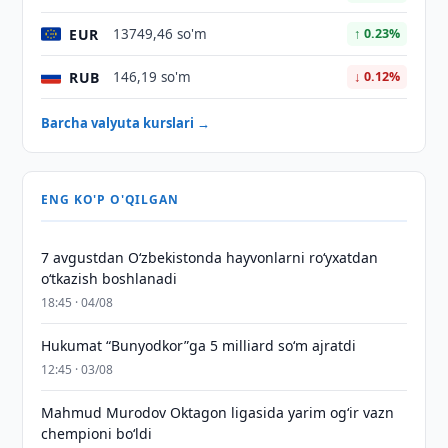
EUR
13749,46 so'm
↑ 0.23%
RUB
146,19 so'm
↓ 0.12%
Barcha valyuta kurslari →
ENG KO'P O'QILGAN
7 avgustdan O‘zbekistonda hayvonlarni ro‘yxatdan
o‘tkazish boshlanadi
18:45 · 04/08
Hukumat “Bunyodkor”ga 5 milliard so‘m ajratdi
12:45 · 03/08
Mahmud Murodov Oktagon ligasida yarim og‘ir vazn
chempioni bo‘ldi