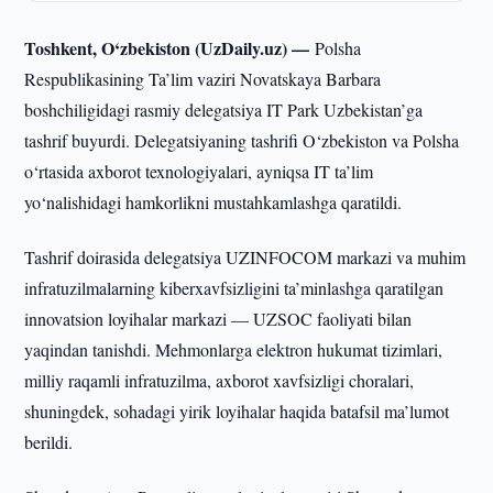
Toshkent, O‘zbekiston (UzDaily.uz) —
Polsha
Respublikasining Ta’lim vaziri Novatskaya Barbara
boshchiligidagi rasmiy delegatsiya IT Park Uzbekistan’ga
tashrif buyurdi. Delegatsiyaning tashrifi O‘zbekiston va Polsha
o‘rtasida axborot texnologiyalari, ayniqsa IT ta’lim
yo‘nalishidagi hamkorlikni mustahkamlashga qaratildi.
Tashrif doirasida delegatsiya UZINFOCOM markazi va muhim
infratuzilmalarning kiberxavfsizligini ta’minlashga qaratilgan
innovatsion loyihalar markazi — UZSOC faoliyati bilan
yaqindan tanishdi. Mehmonlarga elektron hukumat tizimlari,
milliy raqamli infratuzilma, axborot xavfsizligi choralari,
shuningdek, sohadagi yirik loyihalar haqida batafsil ma’lumot
berildi.