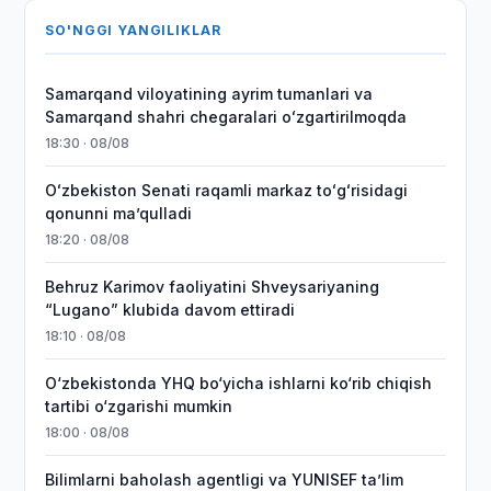
SO'NGGI YANGILIKLAR
Samarqand viloyatining ayrim tumanlari va
Samarqand shahri chegaralari oʻzgartirilmoqda
18:30 · 08/08
Oʻzbekiston Senati raqamli markaz toʻgʻrisidagi
qonunni maʼqulladi
18:20 · 08/08
Behruz Karimov faoliyatini Shveysariyaning
“Lugano” klubida davom ettiradi
18:10 · 08/08
O‘zbekistonda YHQ bo‘yicha ishlarni ko‘rib chiqish
tartibi o‘zgarishi mumkin
18:00 · 08/08
Bilimlarni baholash agentligi va YUNISEF taʼlim