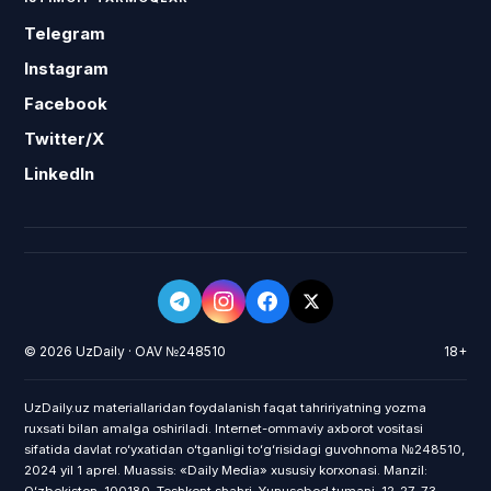
Telegram
Instagram
Facebook
Twitter/X
LinkedIn
© 2026 UzDaily · OAV №248510
18+
UzDaily.uz materiallaridan foydalanish faqat tahririyatning yozma
ruxsati bilan amalga oshiriladi. Internet-ommaviy axborot vositasi
sifatida davlat roʻyxatidan oʻtganligi toʻgʻrisidagi guvohnoma №248510,
2024 yil 1 aprel. Muassis: «Daily Media» xususiy korxonasi. Manzil: