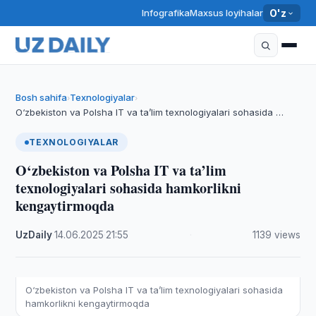
Infografika
Maxsus loyihalar
O'z
Bosh sahifa
Texnologiyalar
›
›
O‘zbekiston va Polsha IT va ta’lim texnologiyalari sohasida …
TEXNOLOGIYALAR
O‘zbekiston va Polsha IT va ta’lim
texnologiyalari sohasida hamkorlikni
kengaytirmoqda
UzDaily
·
14.06.2025
·
21:55
·
1139 views
O‘zbekiston va Polsha IT va ta’lim texnologiyalari sohasida
hamkorlikni kengaytirmoqda