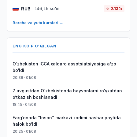
RUB
146,19 so'm
↓ 0.12%
Barcha valyuta kurslari →
ENG KO'P O'QILGAN
O‘zbekiston ICCA xalqaro assotsiatsiyasiga aʼzo
bo‘ldi
20:38 · 01/08
7 avgustdan O‘zbekistonda hayvonlarni ro‘yxatdan
o‘tkazish boshlanadi
18:45 · 04/08
Farg‘onada “Inson” markazi xodimi hashar paytida
halok bo‘ldi
20:25 · 01/08