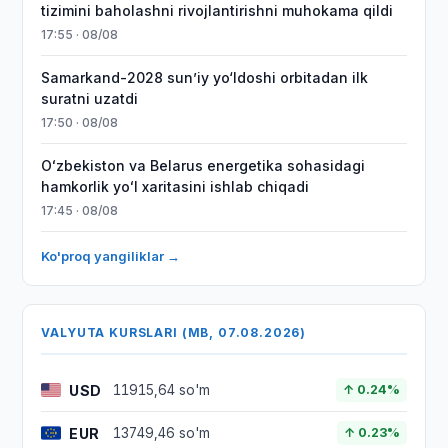
tizimini baholashni rivojlantirishni muhokama qildi
17:55 · 08/08
Samarkand-2028 sunʼiy yo‘ldoshi orbitadan ilk
suratni uzatdi
17:50 · 08/08
Oʻzbekiston va Belarus energetika sohasidagi
hamkorlik yoʻl xaritasini ishlab chiqadi
17:45 · 08/08
Ko'proq yangiliklar →
VALYUTA KURSLARI (MB, 07.08.2026)
USD
11915,64 so'm
↑ 0.24%
EUR
13749,46 so'm
↑ 0.23%