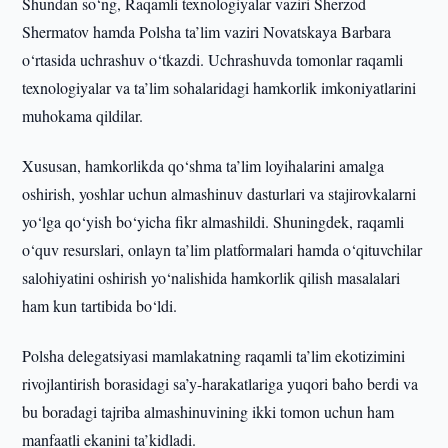
Shundan so‘ng, Raqamli texnologiyalar vaziri Sherzod
Shermatov hamda Polsha ta’lim vaziri Novatskaya Barbara
o‘rtasida uchrashuv o‘tkazdi. Uchrashuvda tomonlar raqamli
texnologiyalar va ta’lim sohalaridagi hamkorlik imkoniyatlarini
muhokama qildilar.
Xususan, hamkorlikda qo‘shma ta’lim loyihalarini amalga
oshirish, yoshlar uchun almashinuv dasturlari va stajirovkalarni
yo‘lga qo‘yish bo‘yicha fikr almashildi. Shuningdek, raqamli
o‘quv resurslari, onlayn ta’lim platformalari hamda o‘qituvchilar
salohiyatini oshirish yo‘nalishida hamkorlik qilish masalalari
ham kun tartibida bo‘ldi.
Polsha delegatsiyasi mamlakatning raqamli ta’lim ekotizimini
rivojlantirish borasidagi sa’y-harakatlariga yuqori baho berdi va
bu boradagi tajriba almashinuvining ikki tomon uchun ham
manfaatli ekanini ta’kidladi.