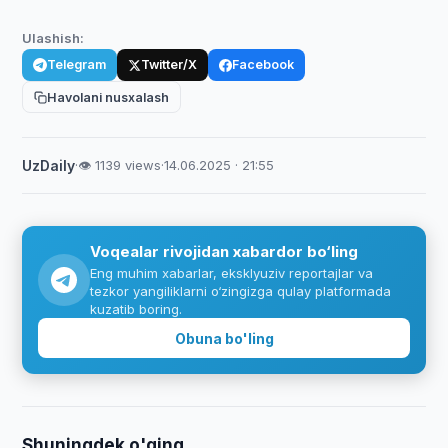
Ulashish:
Telegram
Twitter/X
Facebook
Havolani nusxalash
UzDaily
·
👁 1139 views
·
14.06.2025 · 21:55
Voqealar rivojidan xabardor bo‘ling
Eng muhim xabarlar, eksklyuziv reportajlar va
tezkor yangiliklarni o‘zingizga qulay platformada
kuzatib boring.
Obuna bo'ling
Shuningdek o'qing