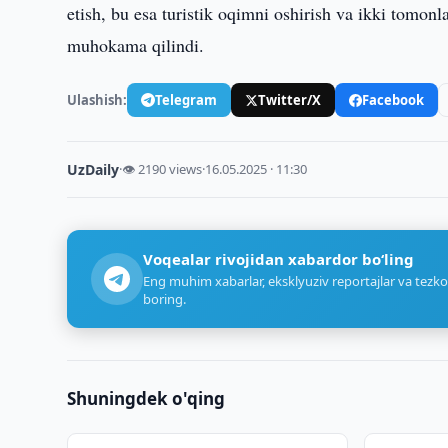
etish, bu esa turistik oqimni oshirish va ikki tomo
muhokama qilindi.
Ulashish:
Telegram
Twitter/X
Facebook
UzDaily
·
👁 2190 views
·
16.05.2025 · 11:30
Voqealar rivojidan xabardor bo‘ling
Eng muhim xabarlar, eksklyuziv reportajlar va tezko
boring.
Shuningdek o'qing