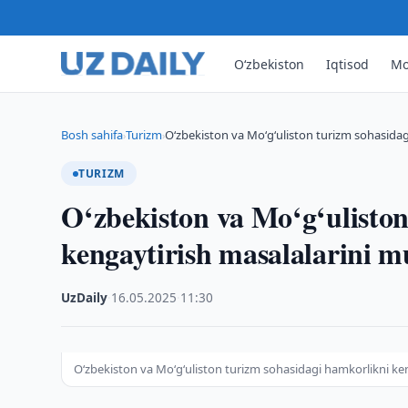
O‘zbekiston
Iqtisod
Mo
Bosh sahifa
Turizm
O‘zbekiston va Mo‘g‘uliston turizm sohasidag
›
›
TURIZM
O‘zbekiston va Mo‘g‘uliston
kengaytirish masalalarini 
UzDaily
·
16.05.2025
·
11:30
O‘zbekiston va Mo‘g‘uliston turizm sohasidagi hamkorlikni ke