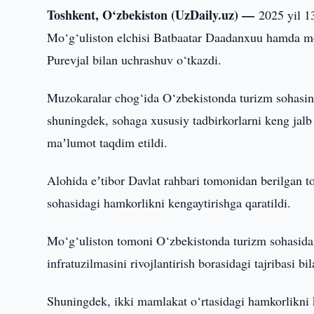
Toshkent, O‘zbekiston (UzDaily.uz) —
2025 yil 1
Mo‘g‘uliston elchisi Batbaatar Daadanxuu hamda m
Purevjal bilan uchrashuv o‘tkazdi.
Muzokaralar chog‘ida O‘zbekistonda turizm sohasini r
shuningdek, sohaga xususiy tadbirkorlarni keng jalb 
maʼlumot taqdim etildi.
Alohida eʼtibor Davlat rahbari tomonidan berilgan to
sohasidagi hamkorlikni kengaytirishga qaratildi.
Mo‘g‘uliston tomoni O‘zbekistonda turizm sohasida o
infratuzilmasini rivojlantirish borasidagi tajribasi bi
Shuningdek, ikki mamlakat o‘rtasidagi hamkorlikni ke