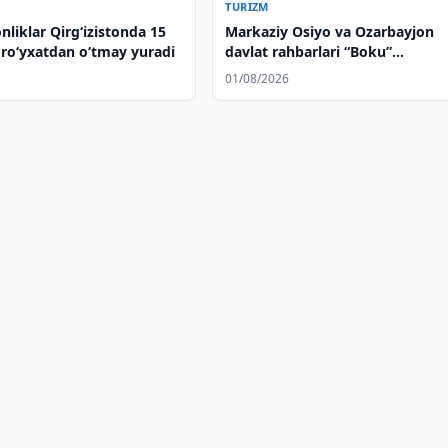
TURIZM
nliklar Qirg‘izistonda 15
Markaziy Osiyo va Ozarbayjon
ro‘yxatdan o‘tmay yuradi
davlat rahbarlari “Boku”
mehmonxonasining ochilish
01/08/2026
marosimida ishtirok etdilar