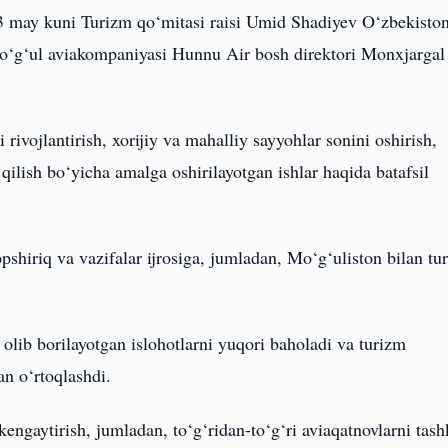
3 may kuni Turizm qo‘mitasi raisi Umid Shadiyev O‘zbekisto
o‘g‘ul aviakompaniyasi Hunnu Air bosh direktori Monxjargal
ivojlantirish, xorijiy va mahalliy sayyohlar sonini oshirish,
qilish bo‘yicha amalga oshirilayotgan ishlar haqida batafsil
pshiriq va vazifalar ijrosiga, jumladan, Mo‘g‘uliston bilan tu
lib borilayotgan islohotlarni yuqori baholadi va turizm
lan o‘rtoqlashdi.
ngaytirish, jumladan, to‘g‘ridan-to‘g‘ri aviaqatnovlarni tash