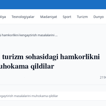
liya
Texnologiyalar
Madaniyat
Sport
Turizm
Dunyo
i hamkorlikni kengaytirish masalalarini …
 turizm sohasidagi hamkorlikni
muhokama qildilar
·
219
ngaytirish masalalarini muhokama qildilar