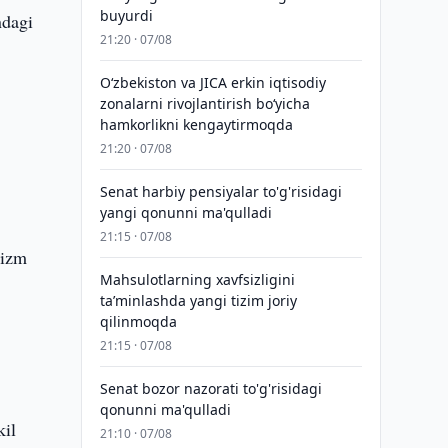
buyurdi
ndagi
21:20 · 07/08
Oʻzbekiston va JICA erkin iqtisodiy
zonalarni rivojlantirish boʻyicha
hamkorlikni kengaytirmoqda
21:20 · 07/08
Senat harbiy pensiyalar to'g'risidagi
yangi qonunni ma'qulladi
21:15 · 07/08
rizm
Mahsulotlarning xavfsizligini
taʼminlashda yangi tizim joriy
qilinmoqda
21:15 · 07/08
Senat bozor nazorati to'g'risidagi
qonunni ma'qulladi
kil
21:10 · 07/08