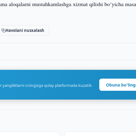
nlama aloqalarni mustahkamlashga xizmat qilishi bo‘yicha masa
Havolani nusxalash
Obuna bo'ling
r yangiliklarni o‘zingizga qulay platformada kuzatib