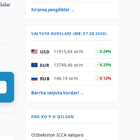
lalar
Ko'proq yangiliklar →
VALYUTA KURSLARI (MB, 07.08.2026)
USD
11915,64 so'm
↑ 0.24%
EUR
13749,46 so'm
↑ 0.23%
RUB
146,19 so'm
↓ 0.12%
Barcha valyuta kurslari →
ENG KO'P O'QILGAN
O‘zbekiston ICCA xalqaro