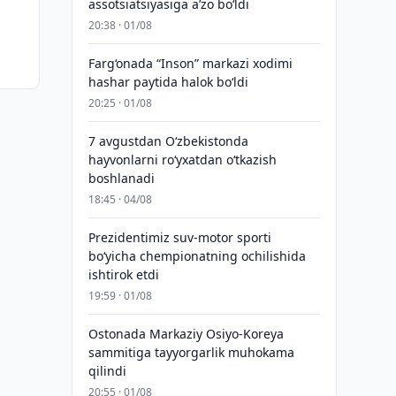
assotsiatsiyasiga aʼzo bo‘ldi
20:38 · 01/08
Farg‘onada “Inson” markazi xodimi
hashar paytida halok bo‘ldi
20:25 · 01/08
7 avgustdan O‘zbekistonda
hayvonlarni ro‘yxatdan o‘tkazish
boshlanadi
18:45 · 04/08
Prezidentimiz suv-motor sporti
bo‘yicha chempionatning ochilishida
ishtirok etdi
19:59 · 01/08
Ostonada Markaziy Osiyo-Koreya
sammitiga tayyorgarlik muhokama
qilindi
20:55 · 01/08