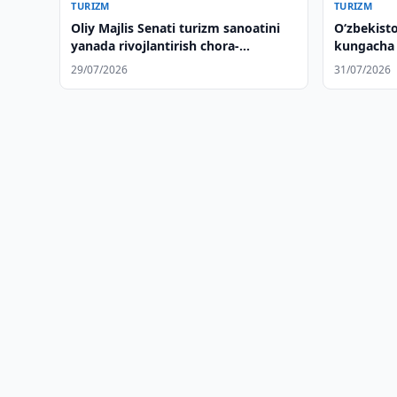
TURIZM
TURIZM
Oliy Majlis Senati turizm sanoatini
O‘zbekisto
yanada rivojlantirish chora-
kungacha 
tadbirlarini muhokama qildi
29/07/2026
31/07/2026