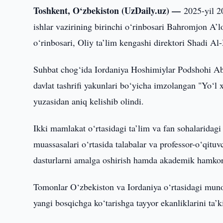
Toshkent, O‘zbekiston (UzDaily.uz) —
2025-yil 2
ishlar vazirining birinchi o‘rinbosari Bahromjon A’lo
o‘rinbosari, Oliy ta’lim kengashi direktori Shadi Al
Suhbat chog‘ida Iordaniya Hoshimiylar Podshohi Abd
davlat tashrifi yakunlari bo‘yicha imzolangan "Yo‘l x
yuzasidan aniq kelishib olindi.
Ikki mamlakat o‘rtasidagi ta’lim va fan sohalaridagi
muassasalari o‘rtasida talabalar va professor-o‘qitu
dasturlarni amalga oshirish hamda akademik hamkorli
Tomonlar O‘zbekiston va Iordaniya o‘rtasidagi munos
yangi bosqichga ko‘tarishga tayyor ekanliklarini ta’ki