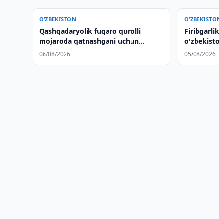
O‘ZBEKISTON
O‘ZBEKISTO
Qashqadaryolik fuqaro qurolli
Firibgarl
mojaroda qatnashgani uchun
o'zbekist
sudlandi
ekstradits
06/08/2026
05/08/2026