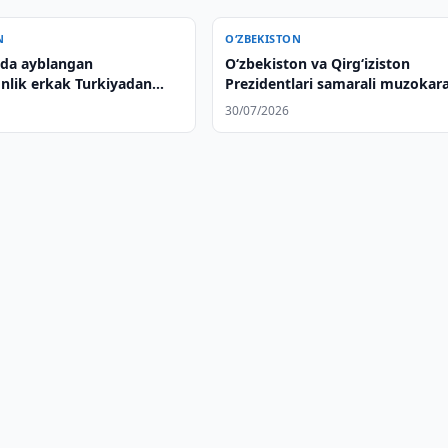
N
O‘ZBEKISTON
ikda ayblangan
Oʻzbekiston va Qirgʻiziston
onlik erkak Turkiyadan
Prezidentlari samarali muzokara
iya qilindi
yakunlarini sarhisob qildilar
30/07/2026