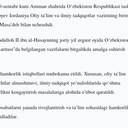
0-sentabr kuni Amman shahrida O‘zbekiston Respublikasi tas
yev Iordaniya Oliy ta’lim va ilmiy tadqiqotlar vazirining biri
-Masa’deh bilan uchrashdi.
ulloh II ibn al-Husaynning joriy yil avgust oyida O‘zbekist
aritasi"da belgilangan vazifalarni birgalikda amalga oshirish
 hamkorlik istiqbollari muhokama etildi. Xususan, oliy ta’lim
vchilar almashinuvi, ilmiy-tadqiqot yo‘nalishlarida qo‘shma
kni kengaytirish masalalariga alohida e’tibor qaratildi.
abatlarni yanada rivojlantirish va ta’lim sohasidagi hamkorli
dladilar.