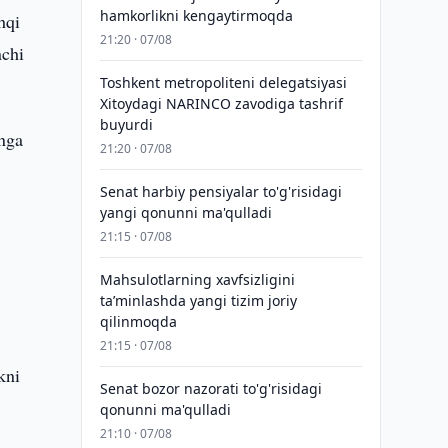
hamkorlikni kengaytirmoqda
hqi
21:20 · 07/08
nchi
Toshkent metropoliteni delegatsiyasi
Xitoydagi NARINCO zavodiga tashrif
buyurdi
onga
21:20 · 07/08
Senat harbiy pensiyalar to'g'risidagi
yangi qonunni ma'qulladi
21:15 · 07/08
Mahsulotlarning xavfsizligini
taʼminlashda yangi tizim joriy
qilinmoqda
21:15 · 07/08
kni
Senat bozor nazorati to'g'risidagi
qonunni ma'qulladi
21:10 · 07/08