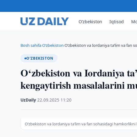
O‘zbekiston
Iqtisod
Mo
Bosh sahifa
O‘zbekiston
O‘zbekiston va Iordaniya ta’lim va fan 
›
›
O‘ZBEKISTON
O‘zbekiston va Iordaniya ta
kengaytirish masalalarini 
UzDaily
·
22.09.2025
·
11:20
O‘zbekiston va Iordaniya ta’lim va fan sohasidagi hamkorlikni