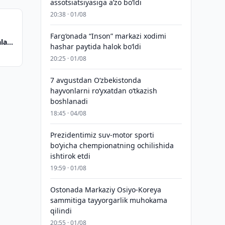
assotsiatsiyasiga aʼzo bo‘ldi
20:38 · 01/08
Farg‘onada “Inson” markazi xodimi
lar
hashar paytida halok bo‘ldi
20:25 · 01/08
7 avgustdan O‘zbekistonda
hayvonlarni ro‘yxatdan o‘tkazish
boshlanadi
18:45 · 04/08
Prezidentimiz suv-motor sporti
bo‘yicha chempionatning ochilishida
ishtirok etdi
19:59 · 01/08
Ostonada Markaziy Osiyo-Koreya
sammitiga tayyorgarlik muhokama
qilindi
20:55 · 01/08