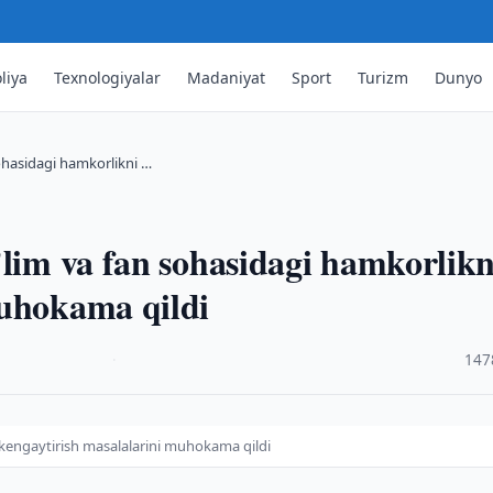
liya
Texnologiyalar
Madaniyat
Sport
Turizm
Dunyo
sohasidagi hamkorlikni …
’lim va fan sohasidagi hamkorlikn
muhokama qildi
·
147
 kengaytirish masalalarini muhokama qildi