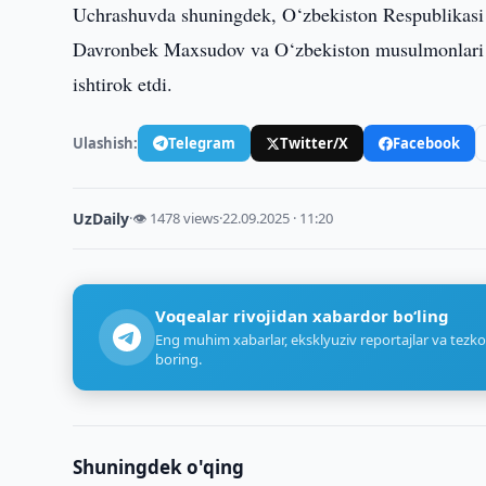
Uchrashuvda shuningdek, O‘zbekiston Respublikasi Di
Davronbek Maxsudov va O‘zbekiston musulmonlari
ishtirok etdi.
Ulashish:
Telegram
Twitter/X
Facebook
UzDaily
·
👁 1478 views
·
22.09.2025 · 11:20
Voqealar rivojidan xabardor bo‘ling
Eng muhim xabarlar, eksklyuziv reportajlar va tezko
boring.
Shuningdek o'qing