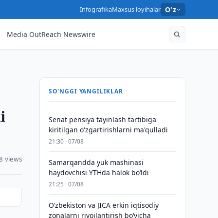
Infografika
Maxsus loyihalar
O'z
Media OutReach Newswire
SO'NGGI YANGILIKLAR
i
Senat pensiya tayinlash tartibiga
kiritilgan o'zgartirishlarni ma'qulladi
21:30 · 07/08
8 views
Samarqandda yuk mashinasi
haydovchisi YTHda halok bo‘ldi
21:25 · 07/08
Oʻzbekiston va JICA erkin iqtisodiy
zonalarni rivojlantirish boʻyicha