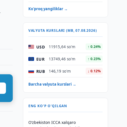
Ko'proq yangiliklar →
v
VALYUTA KURSLARI (MB, 07.08.2026)
USD
11915,64 so'm
↑ 0.24%
EUR
13749,46 so'm
↑ 0.23%
RUB
146,19 so'm
↓ 0.12%
Barcha valyuta kurslari →
ENG KO'P O'QILGAN
O‘zbekiston ICCA xalqaro