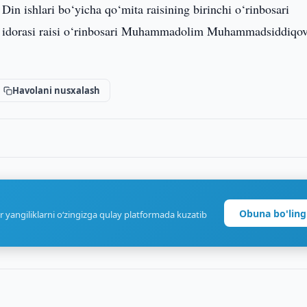
n ishlari bo‘yicha qo‘mita raisining birinchi o‘rinbosari
 idorasi raisi o‘rinbosari Muhammadolim Muhammadsiddiqo
Havolani nusxalash
Obuna bo'ling
r yangiliklarni o‘zingizga qulay platformada kuzatib