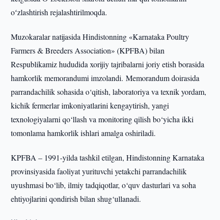
oʻzlashtirish rejalashtirilmoqda.
Muzokaralar natijasida Hindistonning «Karnataka Poultry
Farmers & Breeders Association» (KPFBA) bilan
Respublikamiz hududida xorijiy tajribalarni joriy etish borasida
hamkorlik memorandumi imzolandi. Memorandum doirasida
parrandachilik sohasida o‘qitish, laboratoriya va texnik yordam,
kichik fermerlar imkoniyatlarini kengaytirish, yangi
texnologiyalarni qo‘llash va monitoring qilish bo‘yicha ikki
tomonlama hamkorlik ishlari amalga oshiriladi.
KPFBA – 1991-yilda tashkil etilgan, Hindistonning Karnataka
provinsiyasida faoliyat yurituvchi yetakchi parrandachilik
uyushmasi bo‘lib, ilmiy tadqiqotlar, o‘quv dasturlari va soha
ehtiyojlarini qondirish bilan shug‘ullanadi.