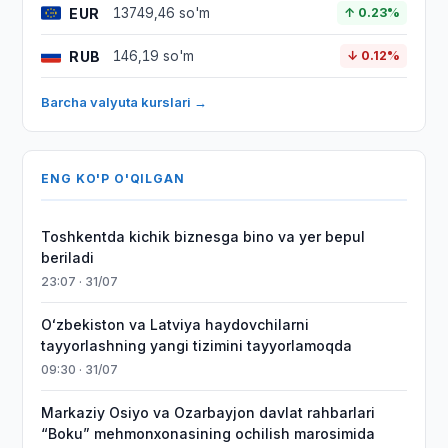
EUR
13749,46 so'm
↑ 0.23%
RUB
146,19 so'm
↓ 0.12%
Barcha valyuta kurslari →
ENG KO'P O'QILGAN
Toshkentda kichik biznesga bino va yer bepul
beriladi
23:07 · 31/07
Oʻzbekiston va Latviya haydovchilarni
tayyorlashning yangi tizimini tayyorlamoqda
09:30 · 31/07
Markaziy Osiyo va Ozarbayjon davlat rahbarlari
“Boku” mehmonxonasining ochilish marosimida