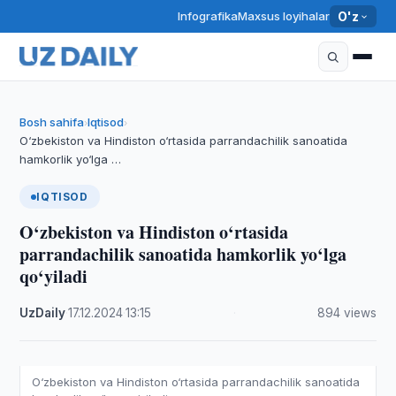
Infografika
Maxsus loyihalar
O'z
Bosh sahifa
Iqtisod
›
›
O‘zbekiston va Hindiston o‘rtasida parrandachilik sanoatida
hamkorlik yo‘lga …
IQTISOD
O‘zbekiston va Hindiston o‘rtasida
parrandachilik sanoatida hamkorlik yo‘lga
qo‘yiladi
UzDaily
·
17.12.2024
·
13:15
·
894 views
O‘zbekiston va Hindiston o‘rtasida parrandachilik sanoatida