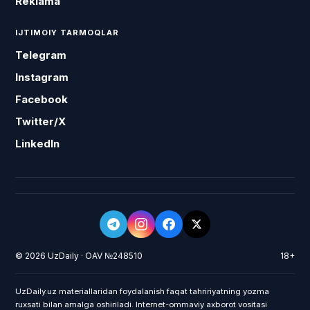
Reklama
IJTIMOIY TARMOQLAR
Telegram
Instagram
Facebook
Twitter/X
LinkedIn
© 2026 UzDaily · OAV №248510
18+
UzDaily.uz materiallaridan foydalanish faqat tahririyatning yozma
ruxsati bilan amalga oshiriladi. Internet-ommaviy axborot vositasi