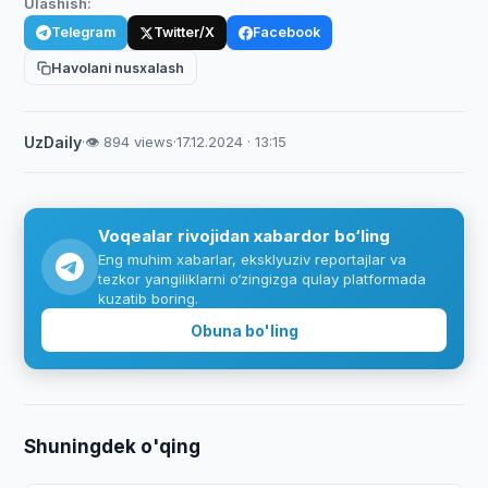
Ulashish:
Telegram
Twitter/X
Facebook
Havolani nusxalash
UzDaily
·
👁 894 views
·
17.12.2024 · 13:15
Voqealar rivojidan xabardor bo‘ling
Eng muhim xabarlar, eksklyuziv reportajlar va
tezkor yangiliklarni o‘zingizga qulay platformada
kuzatib boring.
Obuna bo'ling
Shuningdek o'qing