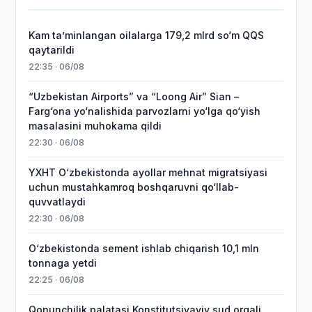
Kam taʼminlangan oilalarga 179,2 mlrd so‘m QQS
qaytarildi
22:35 · 06/08
“Uzbekistan Airports” va “Loong Air” Sian –
Farg‘ona yo‘nalishida parvozlarni yo‘lga qo‘yish
masalasini muhokama qildi
22:30 · 06/08
YXHT O‘zbekistonda ayollar mehnat migratsiyasi
uchun mustahkamroq boshqaruvni qo‘llab-
quvvatlaydi
22:30 · 06/08
O‘zbekistonda sement ishlab chiqarish 10,1 mln
tonnaga yetdi
22:25 · 06/08
Qonunchilik palatasi Konstitutsiyaviy sud orqali