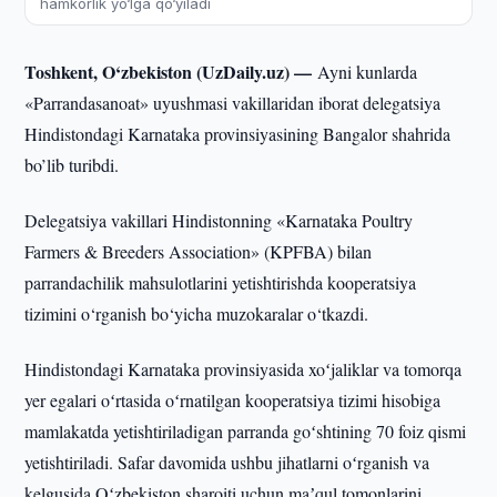
hamkorlik yo‘lga qo‘yiladi
Toshkent, O‘zbekiston (UzDaily.uz) —
Ayni kunlarda
«Parrandasanoat» uyushmasi vakillaridan iborat delegatsiya
Hindistondagi Karnataka provinsiyasining Bangalor shahrida
bo’lib turibdi.
Delegatsiya vakillari Hindistonning «Karnataka Poultry
Farmers & Breeders Association» (KPFBA) bilan
parrandachilik mahsulotlarini yetishtirishda kooperatsiya
tizimini o‘rganish bo‘yicha muzokaralar o‘tkazdi.
Hindistondagi Karnataka provinsiyasida xoʻjaliklar va tomorqa
yer egalari oʻrtasida oʻrnatilgan kooperatsiya tizimi hisobiga
mamlakatda yetishtiriladigan parranda goʻshtining 70 foiz qismi
yetishtiriladi. Safar davomida ushbu jihatlarni oʻrganish va
kelgusida Oʻzbekiston sharoiti uchun maʼqul tomonlarini