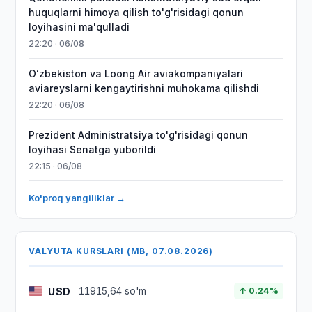
huquqlarni himoya qilish to'g'risidagi qonun
loyihasini ma'qulladi
22:20 · 06/08
Oʻzbekiston va Loong Air aviakompaniyalari
aviareyslarni kengaytirishni muhokama qilishdi
22:20 · 06/08
Prezident Administratsiya to'g'risidagi qonun
loyihasi Senatga yuborildi
22:15 · 06/08
Ko'proq yangiliklar →
VALYUTA KURSLARI (MB, 07.08.2026)
USD
11915,64 so'm
↑ 0.24%